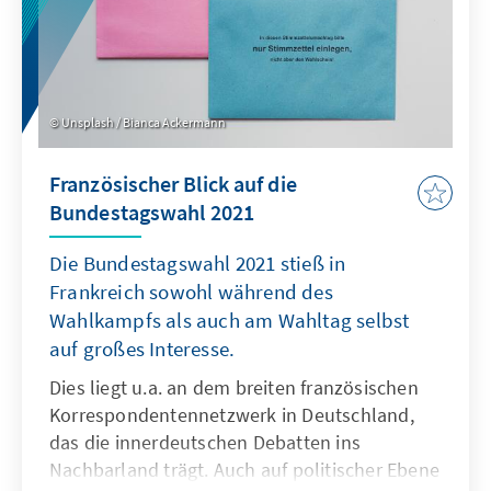
Wahl viel über die traditionelle und lokale
Verankerung der Parteien aussagt, lassen sich
kaum bzw. keine Rückschlüsse für die
nächsten Präsidentschafts-, Parlaments oder
Unsplash / Bianca Ackermann
Europawahlen ziehen.
Französischer Blick auf die
Bundestagswahl 2021
Die Bundestagswahl 2021 stieß in
Frankreich sowohl während des
Wahlkampfs als auch am Wahltag selbst
auf großes Interesse.
Dies liegt u.a. an dem breiten französischen
Korrespondentennetzwerk in Deutschland,
das die innerdeutschen Debatten ins
Nachbarland trägt. Auch auf politischer Ebene