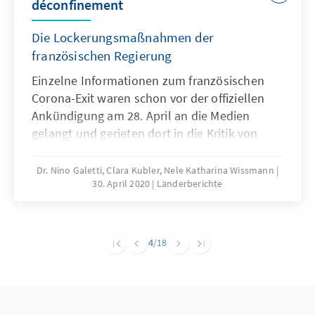
déconfinement
Die Lockerungsmaßnahmen der
französischen Regierung
Einzelne Informationen zum französischen
Corona-Exit waren schon vor der offiziellen
Ankündigung am 28. April an die Medien
gelangt und gerieten dort in die Kritik von
Opposition und Experten. Dabei stößt der
zentralistische Führungsstil Frankreichs
Dr. Nino Galetti, Clara Kubler, Nele Katharina Wissmann
30. April 2020
Länderberichte
zunehmend auf Unverständnis.
4
/18