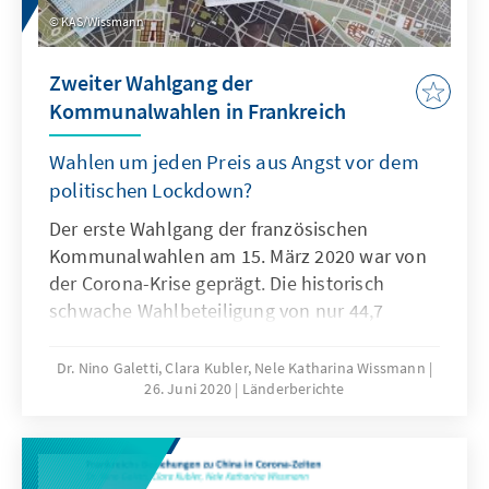
unter Führung der Grünen. Das bürgerlich-
KAS/Wissmann
konservative Lager kann sich über solide
Wahlergebnisse, insbesondere in Frankreichs
Zweiter Wahlgang der
mittelgroßen Städten, freuen.
Kommunalwahlen in Frankreich
Wahlen um jeden Preis aus Angst vor dem
politischen Lockdown?
Der erste Wahlgang der französischen
Kommunalwahlen am 15. März 2020 war von
der Corona-Krise geprägt. Die historisch
schwache Wahlbeteiligung von nur 44,7
Prozent und die Tatsache, dass der für den 22.
März vorgesehene zweite Wahlgang auf Mitte
Dr. Nino Galetti, Clara Kubler, Nele Katharina Wissmann
26. Juni 2020
Länderberichte
Juni verschoben wurde, sorgte für große
Debatten über die Gültigkeit des ersten
Wahlgangs. Über die klassischen
kommunalen Wahlkampfthemen hinaus,