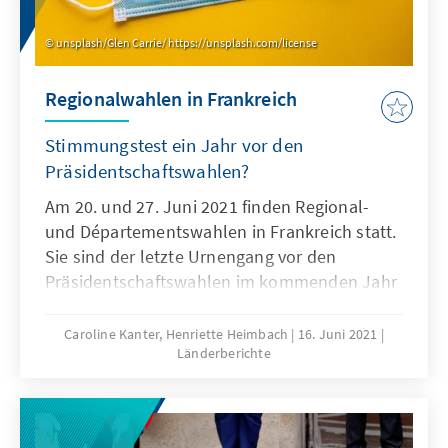
zweiten Wahlgang ihre Stimme abgegeben –
ein neuer Negativrekord.
unsplash/Glen Carrie/ https://unsplash.com/license
Regionalwahlen in Frankreich
Stimmungstest ein Jahr vor den
Präsidentschaftswahlen?
Am 20. und 27. Juni 2021 finden Regional-
und Départementswahlen in Frankreich statt.
Sie sind der letzte Urnengang vor den
Präsidentschaftswahlen im kommenden Jahr
und gelten daher als Stimmungstest für die
Parteien. Im Fokus ist die bürgerlich-
Caroline Kanter, Henriette Heimbach
16. Juni 2021
Länderberichte
konservative Wählerschaft, um die von drei
Seiten geworben wird. Daher verwundert
auch nicht das Top-Thema des Wahlkampfs:
Sicherheit. Die Regierungspartei von Präsident