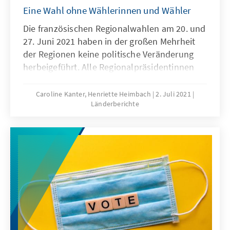
Eine Wahl ohne Wählerinnen und Wähler
Die französischen Regionalwahlen am 20. und
27. Juni 2021 haben in der großen Mehrheit
der Regionen keine politische Veränderung
herbeigeführt. Alle Regionalpräsidentinnen
und -präsidenten in Zentralfrankreich wurden
im Amt bestätigt. Klarer Sieger der Wahl ist
Caroline Kanter, Henriette Heimbach
2. Juli 2021
Länderberichte
das bürgerlich-konservative Lager, das
gestärkt aus der Wahl hervorgeht. Auch die
Sozialisten konnten ihre Bastionen
behaupten. Wahlverlierer sind die
Regierungspartei La République en Marche
und der rechtspopulistische Rassemblement
National. Die Wahlen erfuhren ein sehr
geringes Interesse in der französischen
Bevölkerung. Nur 35 Prozent der
Französinnen und Franzosen haben beim