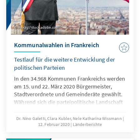
shocky / stock.adobe.com
Kommunalwahlen in Frankreich
Testlauf für die weitere Entwicklung der
politischen Parteien
In den 34.968 Kommunen Frankreichs werden
am 15. und 22. März 2020 Bürgermeister,
Stadtverordnete und Gemeinderäte gewählt.
Während sich die parteipolitische Landschaft
auf nationaler Ebene seit den letzten
Kommunalwahlen im Jahr 2014 stark
Dr. Nino Galetti, Clara Kubler, Nele Katharina Wissmann
12. Februar 2020
Länderberichte
verändert hat, herrscht auf kommunaler
Ebene Beständigkeit. Eine große Mehrheit der