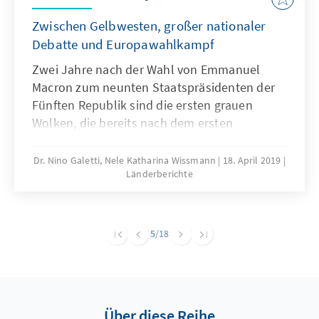
Zwischen Gelbwesten, großer nationaler
Debatte und Europawahlkampf
Zwei Jahre nach der Wahl von Emmanuel
Macron zum neunten Staatspräsidenten der
Fünften Republik sind die ersten grauen
Wolken, die bereits nach dem ersten
Regierungsjahr aufgezogen waren, einem
verregneten Frühling gewichen. Nachdem
Dr. Nino Galetti, Nele Katharina Wissmann
18. April 2019
Länderberichte
Macron in den ersten Monaten seiner
Regierungszeit viele notwendige Reformen
anstoßen konnte, und dabei mit der
Arbeitsmarkt-, Steuer-, und Bahnreform in
5
/18
Frankreich „heilige Kühe schlachtete“, sanken
zwar seine Zustimmungswerte bei der
französischen Bevölkerung kontinuierlich,
führten jedoch zu keiner nennenswerten
Über diese Reihe
Blockade des Landes durch Generalstreiks