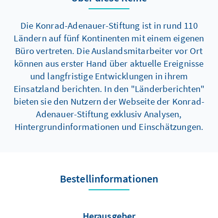
und Massendemonstrationen. Ein
Wendepunkt wurde im November 2018
Die Konrad-Adenauer-Stiftung ist in rund 110
erreicht, als die Ankündigung einer Anhebung
Ländern auf fünf Kontinenten mit einem eigenen
der Benzinsteuer die „Gelbwesten“ auf die
Büro vertreten. Die Auslandsmitarbeiter vor Ort
Kreisverkehre der französischen Provinz trieb
können aus erster Hand über aktuelle Ereignisse
und die Pariser Champs- Élysées zum
und langfristige Entwicklungen in ihrem
vermeintlichen Schauplatz einer zweiten
Einsatzland berichten. In den "Länderberichten"
„Französischen Revolution“ werden ließ.
bieten sie den Nutzern der Webseite der Konrad-
Adenauer-Stiftung exklusiv Analysen,
Hintergrundinformationen und Einschätzungen.
Bestellinformationen
Herausgeber