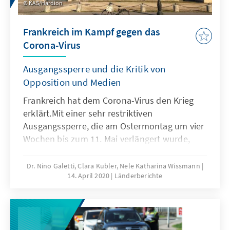
KAS/Hardion
Frankreich im Kampf gegen das
Corona-Virus
Ausgangssperre und die Kritik von
Opposition und Medien
Frankreich hat dem Corona-Virus den Krieg
erklärt.Mit einer sehr restriktiven
Ausgangssperre, die am Ostermontag um vier
Wochen bis zum 11. Mai verlängert wurde,
hofft die französische Regierung, die Virus-
Ausbreitung zu verlangsamen. Die politische
Dr. Nino Galetti, Clara Kubler, Nele Katharina Wissmann
14. April 2020
Länderberichte
Entscheidung für eine erhebliche
Einschränkung des öffentlichen Lebens hatte
sich Staatspräsident Emmanuel Macron auch
angesichts der im März angesetzten
Kommunalwahlen nicht leichtgemacht.