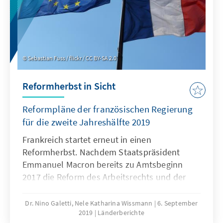
kann.
Sebastian Fuss / flickr / CC BY-SA 2.0
Reformherbst in Sicht
Reformpläne der französischen Regierung
für die zweite Jahreshälfte 2019
Frankreich startet erneut in einen
Reformherbst. Nachdem Staatspräsident
Emmanuel Macron bereits zu Amtsbeginn
2017 die Reform des Arbeitsrechts und der
Bahn in Angriff genommen hatte, stand sein
zweites Regierungsjahr unter einem
Dr. Nino Galetti, Nele Katharina Wissmann
6. September
2019
Länderberichte
schlechten Stern: Die Affäre um seinen