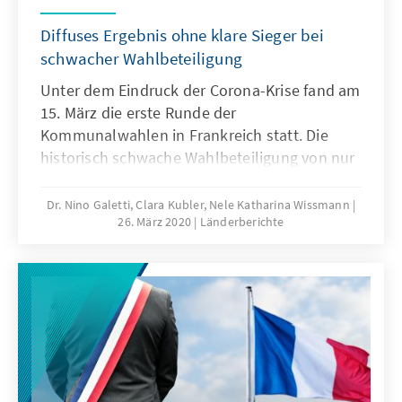
Diffuses Ergebnis ohne klare Sieger bei
schwacher Wahlbeteiligung
Unter dem Eindruck der Corona-Krise fand am
15. März die erste Runde der
Kommunalwahlen in Frankreich statt. Die
historisch schwache Wahlbeteiligung von nur
44,7 Prozent und die Tatsache, dass der für
den 22. März vorgesehene zweite Wahlgang
Dr. Nino Galetti, Clara Kubler, Nele Katharina Wissmann
26. März 2020
Länderberichte
auf Mitte Juni verschoben wird, löste eine
Debatte über die Gültigkeit des ersten
Wahlgangs aus. Das frankreichweite Ergebnis
der Kommunalwahlen ist indes
erwartungsgemäß diffus und hat weder klare
Sieger noch klare Verlierer hervorgebracht.