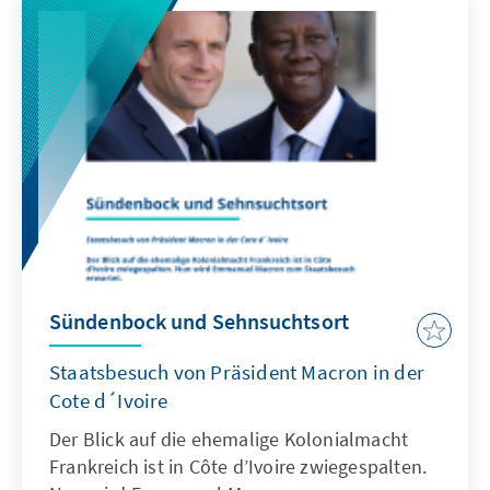
Franzosen ist mit der Arbeit ihrer
Bürgermeister sehr zufrieden: 75 Prozent
haben eine gute, wenn nicht sogar sehr gute
Meinung über die geleistete Arbeit ihrer
Kommunalvertreter.
Sündenbock und Sehnsuchtsort
Staatsbesuch von Präsident Macron in der
Cote d´Ivoire
Der Blick auf die ehemalige Kolonialmacht
Frankreich ist in Côte d’Ivoire zwiegespalten.