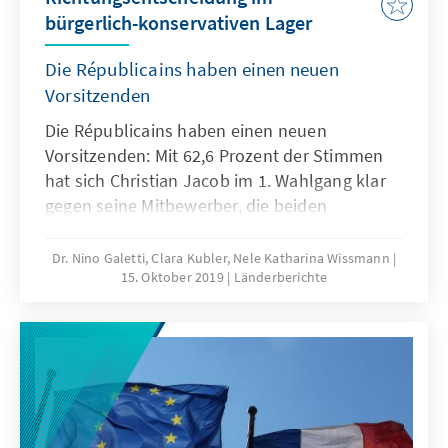
bürgerlich-konservativen Lager
Die Républicains haben einen neuen
Vorsitzenden
Die Républicains haben einen neuen
Vorsitzenden: Mit 62,6 Prozent der Stimmen
hat sich Christian Jacob im 1. Wahlgang klar
gegen seine Mitbewerber, die beiden
Abgeordneten der Assemblée nationale
Julien Aubert und Guillaume Larrivé,
Dr. Nino Galetti, Clara Kubler, Nele Katharina Wissmann
15. Oktober 2019
Länderberichte
durchgesetzt, die mit 21,3 bzw. 16,1 Prozent
weit abgeschlagen sind. Jacob, der bereits
seit 2010 Vorsitzender der Fraktion der
Républicains in der Assemblée nationale ist,
wird zugetraut, dass er den Niedergang der
Partei stoppen und die auseinander
strebenden Strömungen zusammenführen