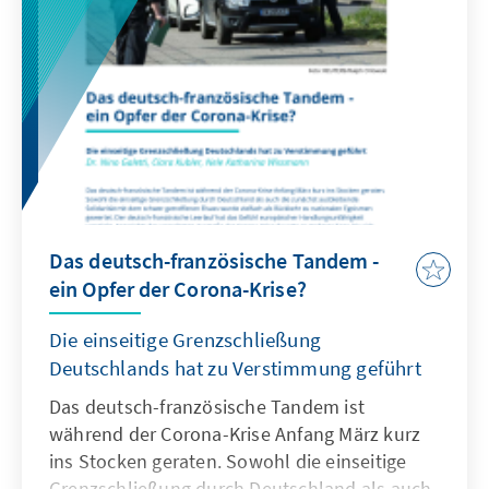
Obwohl gerade im wirtschaftlichen Bereich
großangelegte Hilfspakete geschnürt wurden,
stehen Macron und die Regierung bei
Opposition und Medien zunehmend in der
Kritik. Die Krisenkommunikation der
Entscheidungsträger wird von vielen
Franzosen nicht verstanden. Daneben wird
den Franzosen schmerzhaft bewusst, dass
durch die Sparmaßnahmen der letzten Jahre
Das deutsch-französische Tandem -
die Krisenvorsorge unzureichend war und das
ein Opfer der Corona-Krise?
französische Gesundheitssystem am Tropf
hängt. Daher hat Präsident Macron am
Die einseitige Grenzschließung
Ostermontag langfristige Änderungen seiner
Deutschlands hat zu Verstimmung geführt
Politik angekündigt.
Das deutsch-französische Tandem ist
während der Corona-Krise Anfang März kurz
ins Stocken geraten. Sowohl die einseitige
Grenzschließung durch Deutschland als auch