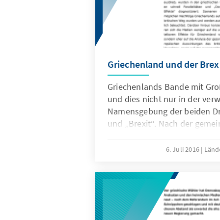
Griechenland und der Brex
Griechenlands Bande mit Gro
und dies nicht nur in der ve
Namensgebung der beiden Dr
und „Brexit“. Nach der geme
wahrgenommenen Option des G
Vereinigte Königreich, das s
6. Juli 2016
Länd
wahrgemacht hat – und die s
Gemeinschaft verlassen wird.
diese Entwicklung gleicherm
Unruhe aus. Grundlage bieten
jüngste europapolitische Ver