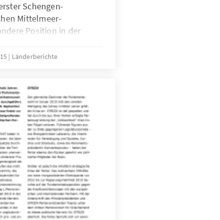
erster Schengen-
ichen Mittelmeer-
ndere Position in der
rage des Umgangs mit der
 irregulären Migration in
015
Länderberichte
.