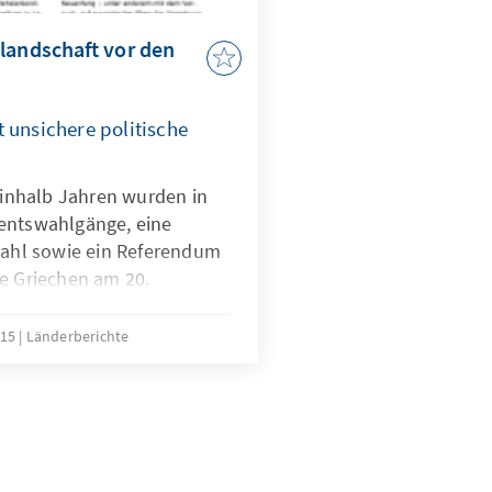
landschaft vor den
 unsichere politische
ieinhalb Jahren wurden in
entswahlgänge, eine
hl sowie ein Referendum
ie Griechen am 20.
 gerufen. Diese findet vor
 tiefgreifender
015
Länderberichte
echischen