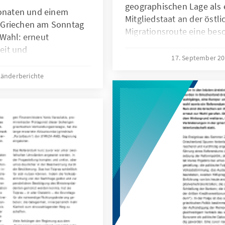
geographischen Lage als 
naten und einem
Mitgliedstaat an der östl
 Griechen am Sonntag
Migrationsroute eine beso
Wahl: erneut
aktuellen Krise um die F
eit und
sprunghaft angestiegenen,
17. September 2
 bei der
die Europäische Union ein
Länderberichte