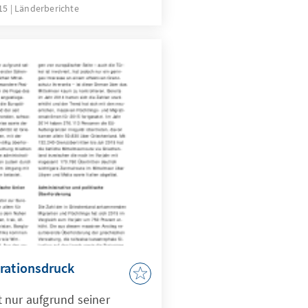
 ruhiger geworden. Es ist
015
Länderberichte
ration, das Griechenland
he Tagesordnung bringt:
 vor neue Aufgaben und
rigen EU-Mitgliedstaaten
g zu politischer Stabilität
cht gefunden.
rationsdruck
 nur aufgrund seiner