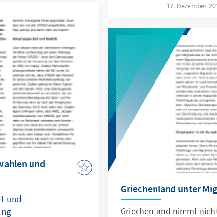
Medien ist es um das Land
17. Dezember 2
das Thema Flucht und Mig
wieder auf die europäisc
hier sieht sich das Land
Anforderungen aus den üb
gestellt. Doch auch den We
hat Griechenland noch ni
wahlen und
Griechenland unter Mig
it und
ung
Griechenland nimmt nicht