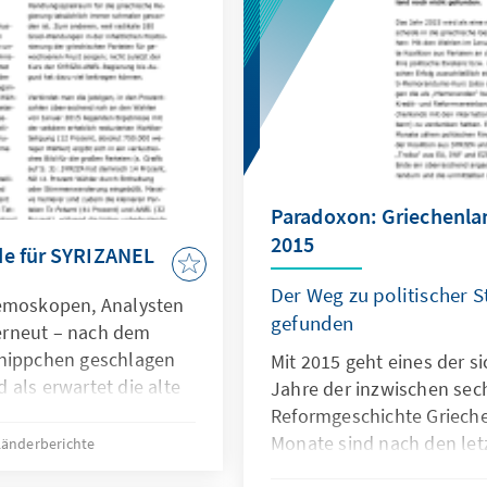
konomischen und
gen zwischen beiden
Paradoxon: Griechenl
2015
de für SYRIZANEL
Der Weg zu politischer St
Demoskopen, Analysten
gefunden
erneut – nach dem
hnippchen geschlagen
Mit 2015 geht eines der s
 als erwartet die alte
Jahre der inzwischen sec
.
Reformgeschichte Griechen
Monate sind nach den le
Länderberichte
griechischen Parlament ve