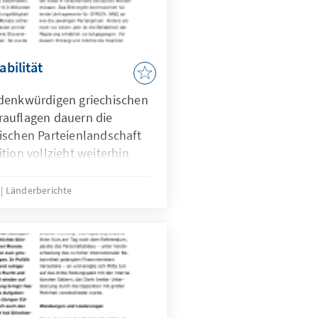
abilität
 denkwürdigen griechischen
rauflagen dauern die
ischen Parteienlandschaft
tion vollzieht weiterhin
gierungsbeschlüsse in
äherung an die politische
6
Länderberichte
 Nebenschauplätze von der
en Profilierung benutzt.
ölkerung droht ein
ellen Belastungen, die in
 weitere Frustration und
den.