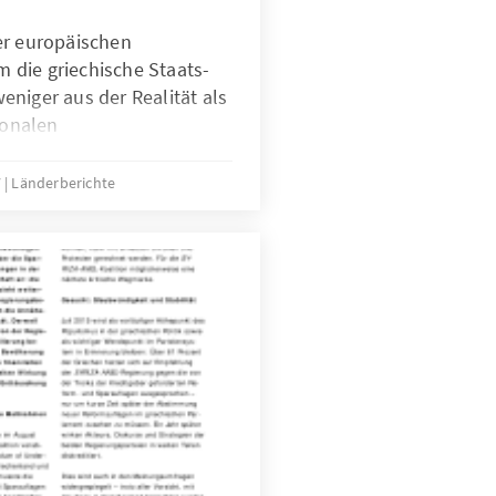
er europäischen
die griechische Staats-
niger aus der Realität als
ionalen
erschwunden war, beginnt
Erinnerungen.
7
Länderberichte