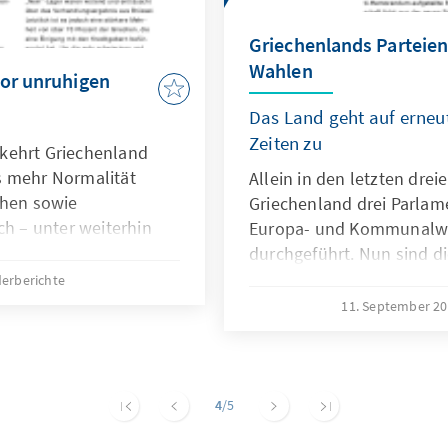
Griechenlands Parteien
Wahlen
vor unruhigen
Das Land geht auf erneut
Zeiten zu
kehrt Griechenland
s mehr Normalität
Allein in den letzten dre
chen sowie
Griechenland drei Parlam
ch – unter weiterhin
Europa- und Kommunalwa
ingungen – wenig
durchgeführt. Nun sind d
September erneut zur Wahl
erberichte
dem Hintergrund weiterer,
11. September 2
Veränderungen in der gri
Parteienlandschaft statt.
4
/5