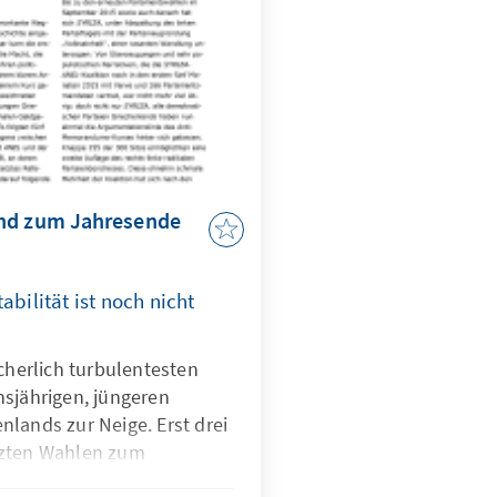
and zum Jahresende
abilität ist noch nicht
icherlich turbulentesten
hsjährigen, jüngeren
lands zur Neige. Erst drei
tzten Wahlen zum
rgangen. In Politik und