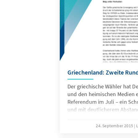
Griechenlands, die engen ö
gesellschaftlichen Beziehun
Ländern.
Griechenland: Zweite Run
Der griechische Wähler hat 
und den heimischen Medien 
Referendum im Juli – ein Sc
und mit deutlicherem Abstand
zur neuen Regierung gemacht
24. September 2015