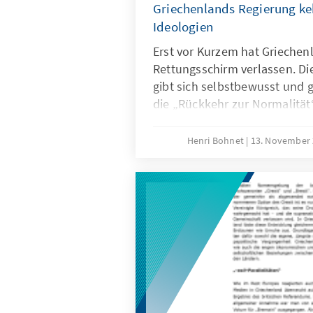
Griechenlands Regierung keh
Ideologien
Erst vor Kurzem hat Griechen
Rettungsschirm verlassen. Di
gibt sich selbstbewusst und g
die „Rückkehr zur Normalität
Doch es ist Wahlkampf und d
sich, dass Tsipras und seine 
Henri Bohnet
13. November
Rückkehr in die sozialistisch
antreten wollen. Vor dem Hin
aktuellen Unruhe auf den Fi
das nichts Gutes für die wirt
Krisengeschüttelten Landes.