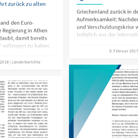
rt zurück zu alten
Griechenland zurück in d
Aufmerksamkeit: Nachdem 
land den Euro-
und Verschuldungskrise we
e Regierung in Athen
lediglich aus der internat
laubt, damit bereits
Medienaufmerksamkeit v
“ vollzogen zu haben.
2017 mit unangenehmen 
9. Februar 201
ie Anzeichen mehren
Mannschaft die
 2018
Länderberichte
e Vergangenheit
ter-grund der
nanzmärkten verheißt
schaftliche Erholung des