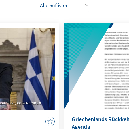
t / flickr / CC BY-NC-ND 2.0
Griechenlands Rückkehr
Agenda