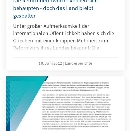
Die Reformbefürworter können sich
behaupten - doch das Land bleibt
gespalten
Unter großer Aufmerksamkeit der
internationalen Öffentlichkeit haben sich die
Griechen mit einer knappen Mehrheit zum
Reformkurs ihres Landes bekannt: Die
konservative Nea Dimokratia geht als stärkste
Partei aus den Wahlen hervor. Die Gegner des
18. Juni 2012
Länderberichte
mit den Kreditgebern vereinbarten
Reformprogramms werden sich im Parlament
jedoch mit starker oppositioneller Stimme
Gehör verschaffen. Griechenland stehen
weiterhin politisch schwierige Zeiten bevor.