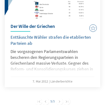
Der Wille der Griechen
Enttäuschte Wähler strafen die etablierten
Parteien ab
Die vorgezogenen Parlamentswahlen
bescheren den Regierungsparteien in
Griechenland massive Verluste. Gegner des
Reform- und Konsolidierungskurses ziehen in
das Parlament ein. Das Land blickt einer Zeit
der politischen Instabilität entgegen, die es
7. Mai 2012
Länderberichte
sich ebenso wenig leisten kann wie die
übrigen Mitgliedstaaten der EU.
5
/5