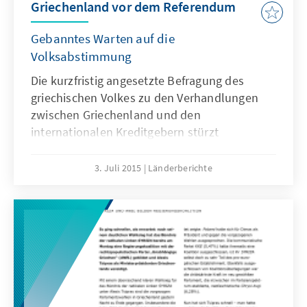
Griechenland vor dem Referendum
Gebanntes Warten auf die
Volksabstimmung
Die kurzfristig angesetzte Befragung des
griechischen Volkes zu den Verhandlungen
zwischen Griechenland und den
internationalen Kreditgebern stürzt
Griechenland in turbulente Zeiten und das
griechische Volk in große Sorge. Dennoch ist
3. Juli 2015
Länderberichte
am kommenden Sonntag die Zustimmung mit
einem mehrheitlichen „Ja“ nicht gewiss.