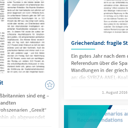
Griechenland: fragile St
Ein gutes Jahr nach dem
Referendum über die Spa
Wandlungen in der griech
an: die SYRIZA-ANEL-Koali
it
mit der Mehrheit ihrer Re
kleinen Schritten die Ann
1. August 201
ßbritannien sind eng –
Realität. Derweil werden
rwandten
Regierung zur ideologisch
ohszenarien „Grexit“
Und der griechischen Bev
inhin als abgewendet
nächster Schub an finanzi
rexit ist es nun das
ihrer breiten Wirkung für