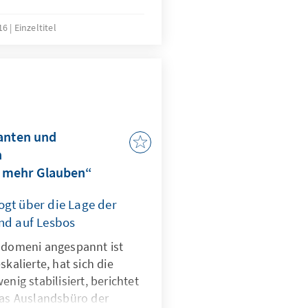
.
016
Einzeltitel
ranten und
n
 mehr Glauben“
ogt über die Lage der
und auf Lesbos
 Idomeni angespannt ist
skalierte, hat sich die
enig stabilisiert, berichtet
das Auslandsbüro der