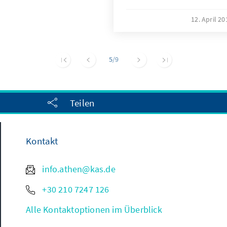
Konrad-Adenauer-Stiftung
Ort einen Eindruck verscha
12. April 2
kas.de berichtet sie, wie
die Lage der Flüchtlinge
verschlimmere – und war
5
/9
dagegen unternehmen ka
Teilen
Kontakt
info.athen@kas.de
+30 210 7247 126
Alle Kontaktoptionen im Überblick