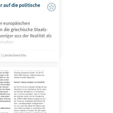
 auf die politische
er europäischen
die griechische Staats-
niger aus der Realität als
ionalen
erschwunden war, beginnt
Erinnerungen.
7
Länderberichte