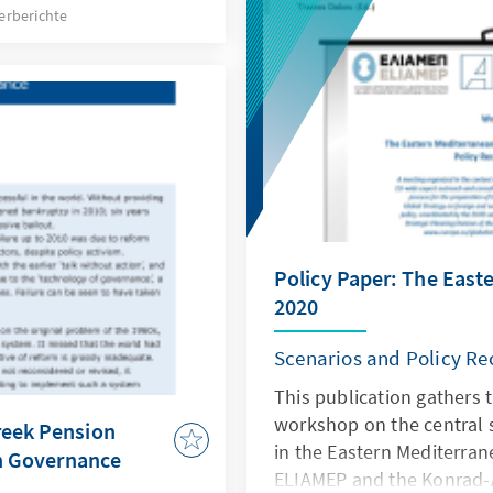
eine Drohung
erberichte
Enttäuschung sorgen wer
upranationale
 In Griechenland löste
aßen Erstaunen wie
 dafür die eigene,
gangenheit
konomischen und
gen zwischen beiden
Policy Paper: The East
2020
Scenarios and Policy 
This publication gathers t
workshop on the central s
reek Pension
in the Eastern Mediterran
in Governance
ELIAMEP and the Konrad-