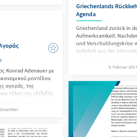
Griechenlands Rückkehr
Agenda
Griechenland zurück in d
Aufmerksamkeit: Nachdem 
und Verschuldungskrise we
 Αγοράς
lediglich aus der internat
Medienaufmerksamkeit v
ο
2017 mit unangenehmen 
9. Februar 201
ος Konrad Adenauer με
ικονομικού μοντέλου
ης αγοράς, της
και τέλος της εξέλιξής
νάπτυξης της
Einzeltitel