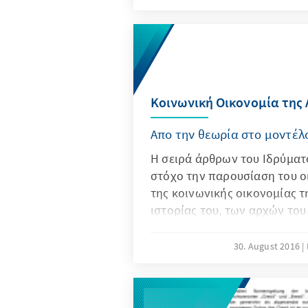
Κοινωνική Οικονομία της
Απο την θεωρία στο μοντέλ
Η σειρά άρθρων του Ιδρύματ
στόχο την παρουσίαση του ο
της κοινωνικής οικονομίας τ
ιστορίας του, των αρχών του 
του μέσα από τα 80 χρόνια α
γερμανικής κοινωνίας.
30. August 2016