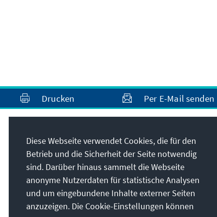
Drucken
Per E-Mail senden
Anschrift
Diese Webseite verwendet Cookies, die für den
Betrieb und die Sicherheit der Seite notwendig
Konrad-Adenauer-Stiftung e.V.
sind. Darüber hinaus sammelt die Webseite
Auslandsbüro Griechenland und Zypern
anonyme Nutzerdaten für statistische Analysen
Mourouzi 8
und um eingebundene Inhalte externer Seiten
10674
Athen
anzuzeigen. Die Cookie-Einstellungen können
Griechenland