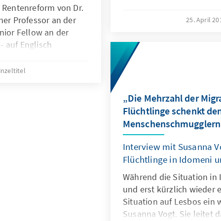
in Athens in autumn 2015
n Rentenreform von Dr.
her Professor an der
25. April 2
nior Fellow an der
 auf Englisch
inzeltitel
„Die Mehrzahl der Mig
Flüchtlinge schenkt de
Menschenschmugglern
Interview mit Susanna V
Flüchtlinge in Idomeni 
Während die Situation in
und erst kürzlich wieder e
Situation auf Lesbos ein w
Susanna Vogt. Sie leitet 