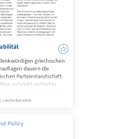
abilität
 denkwürdigen griechischen
rauflagen dauern die
ischen Parteienlandschaft
tion vollzieht weiterhin
gierungsbeschlüsse in
äherung an die politische
6
Länderberichte
 Nebenschauplätze von der
en Profilierung benutzt.
ölkerung droht ein
ellen Belastungen, die in
 weitere Frustration und