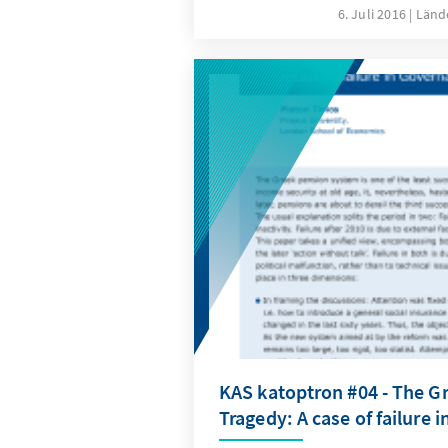
Vereinigte Königreich, das s
6. Juli 2016
Länd
wahrgemacht hat – und die s
Gemeinschaft verlassen wird.
diese Entwicklung gleicherm
Unruhe aus. Grundlage bieten
jüngste europapolitische Ver
Griechenlands, die engen ö
gesellschaftlichen Beziehun
Ländern.
KAS katoptron #04 - The G
Tragedy: A case of failure 