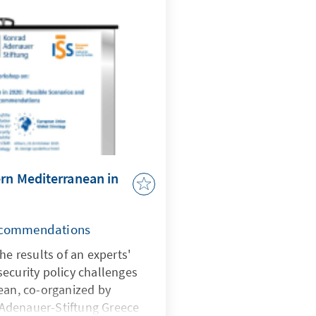
den.
ern Mediterranean in
Recommendations
he results of an experts'
ecurity policy challenges
ean, co-organized by
Adenauer-Stiftung Greece