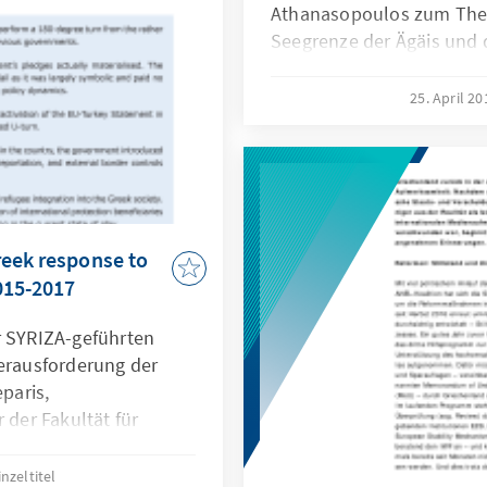
Athanasopoulos zum The
Seegrenze der Ägäis und 
Außengrenzen"
25. April 2
reek response to
015-2017
r SYRIZA-geführten
Herausforderung der
eparis,
 der Fakultät für
ften an der Universität
inzeltitel