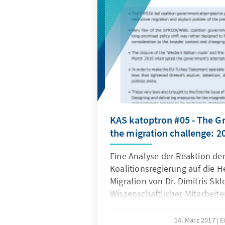
KAS katoptron #05 - The G
the migration challenge: 2
Eine Analyse der Reaktion de
Koalitionsregierung auf die 
Migration von Dr. Dimitris Skl
Wissenschaftlicher Mitarbeiter
Sozial- und Politikwissenscha
Glasgow - auf Englisch
14. März 2017
E