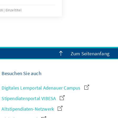
 in Athen und hat sich vor
fft. Im Interview mit
016
Einzeltitel
 gezielte Fehlinformationen
 und Migranten
um Griechenland nichts
nn.
Zum Seitenanfang
Besuchen Sie auch
Digitales Lernportal Adenauer Campus
Stipendiatenportal VIBESA
Altstipendiaten-Netzwerk