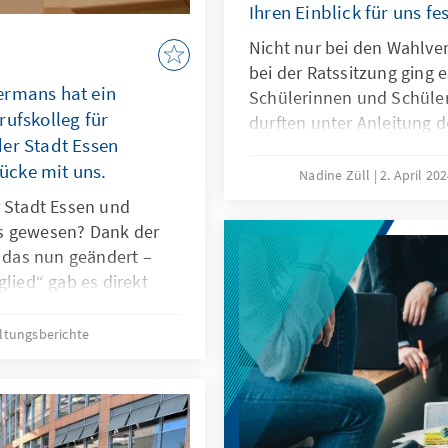
Ihren Einblick für uns fe
Nicht nur bei den Wahlve
bei der Ratssitzung ging e
ermans hat ein
Schülerinnen und Schüler
rufskolleg für
durften unter Anleitung d
er Stadt Essen
zwei Tagen erleben, was es
rücke mit uns.
„ihre“ Stadt – oder eben 
Nadine Züll
2. April 20
Wattenburg – kommunalpo
r Stadt Essen und
sammeln und umzusetze
s gewesen? Dank der
das nun geändert –
glied“ gab es direkt
rinnen und Schüler
iven Stadt Wattenburg,
ltungsberichte
e…