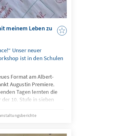
mit meinem Leben zu
nce!“ Unser neuer
rkshop ist in den Schulen
neues Format am Albert-
nkt Augustin Premiere.
enden Tagen lernten die
der 10. Stufe in sieben
dulen ihre Kommune neu
 sich beteiligen können und
anstaltungsberichte
tioniert. Bei einem
elbst in die Rollen von