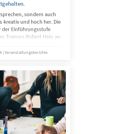
stgehalten.
rsprechen, sondern auch
s kreativ und hoch her. Die
 der Einführungsstufe
es Trainers Robert Hein an
 eigentlich heißt, für
die schöne Stadt
24
Veranstaltungsberichte
litische Ideen zu
n.