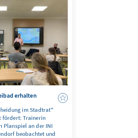
ikern und konnten bei einem
tins Bürgermeister eine
. Elli Rath, FSJ-Plerin in
at die Schülerinnen und
tet und ihre Eindrücke
eibad erhalten
cheidung im Stadtrat"
fördert: Trainerin
 Planspiel an der INI
ndorf beobachtet und