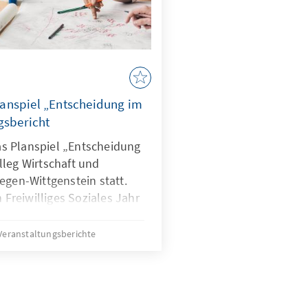
n
anspiel „Entscheidung im
gsbericht
s Planspiel „Entscheidung
lleg Wirtschaft und
egen-Wittgenstein statt.
n Freiwilliges Soziales Jahr
kademie der KAS, war in
ns in ihrem Bericht mit in
Veranstaltungsberichte
tenburg.