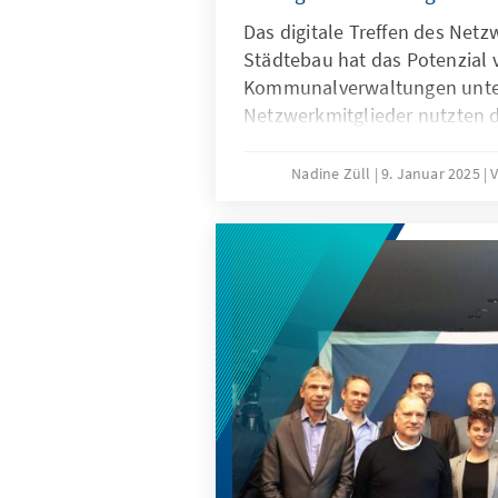
Das digitale Treffen des Net
Städtebau hat das Potenzial v
Kommunalverwaltungen unter
Netzwerkmitglieder nutzten d
Erfahrungen im Umgang mit 
zu teilen und tauschten sich
Nadine Züll
9. Januar 2025
V
organisatorische und kulture
fördern können.