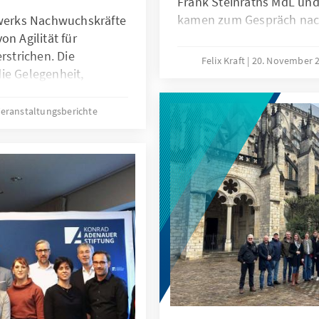
Frank Steinraths MdL u
kamen zum Gespräch nach
zwerks Nachwuchskräfte
on Agilität für
strichen. Die
Felix Kraft
20. November 
ie Gelegenheit,
agilen Arbeitsmethoden
 aus, wie Verwaltungen
eranstaltungsberichte
lle Veränderungen