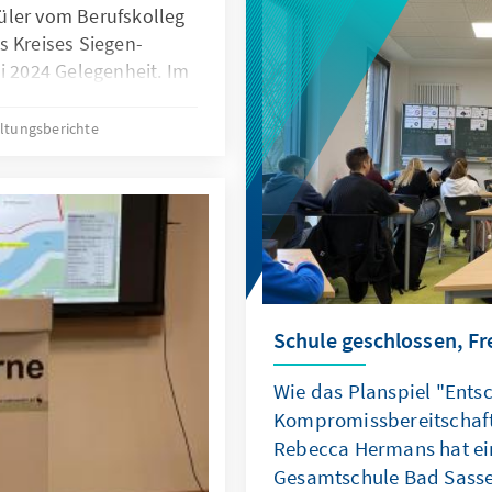
Politikerinnen und Polit
üler vom Berufskolleg
Gespräch mit Sankt Augus
s Kreises Siegen-
neue Perspektive gewinnen
i 2024 Gelegenheit. Im
der KommunalAkademie, h
tadtrat“ der KAS-
Schüler beide Tage beglei
 unter Anleitung von
ltungsberichte
festgehalten.
germeisterwahl und
t.
Schule geschlossen, Fr
Wie das Planspiel "Ents
Kompromissbereitschaft 
Rebecca Hermans hat ein
Gesamtschule Bad Sasse