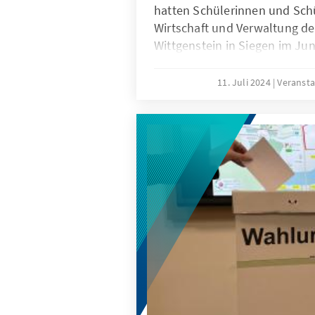
hatten Schülerinnen und Sch
Wirtschaft und Verwaltung de
Wittgenstein in Siegen im Jun
Planspiel „Entscheidung im S
KommunalAkademie haben sie
11. Juli 2024
Veransta
Trainer Robert Hein eine Bür
eine Stadtratssitzung simulier