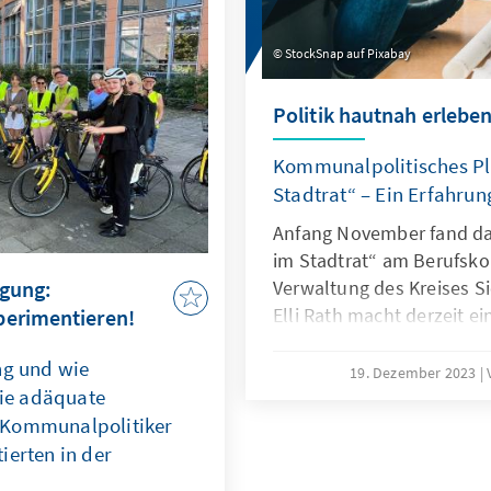
StockSnap auf Pixabay
Politik hautnah erlebe
Kommunalpolitisches Pl
Stadtrat“ – Ein Erfahrun
Anfang November fand da
im Stadtrat“ am Berufsko
igung:
Verwaltung des Kreises Si
Elli Rath macht derzeit ei
perimentieren!
Politik in der KommunalA
ng und wie
Siegen dabei und nimmt u
19. Dezember 2023
ie adäquate
die fiktive Gemeinde Wat
 Kommunalpolitiker
ierten in der