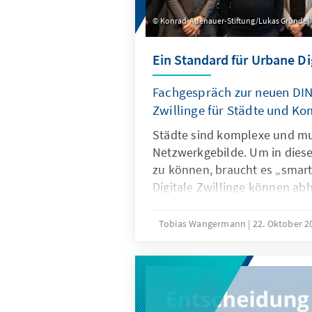
Konrad-Adenauer-Stiftung/Lukas Gründel
Ein Standard für Urbane Dig
Fachgespräch zur neuen DIN
Zwillinge für Städte und 
Städte sind komplexe und mu
Netzwerkgebilde. Um in diese
zu können, braucht es „smar
Digitale Zwillinge können ab
verfügbaren Daten ein realitä
Abbild eines „Stadtausschnitt
Tobias Wangermann
22. Oktober 
Auswertungen, Simulationen
Entscheidungsprozesse verfü
können Verwaltung, Wirtscha
Stadtgesellschaft dabei unter
Herausforderungen einer Sta