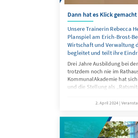
Dann hat es Klick gemacht
Unsere Trainerin Rebecca H
Planspiel am Erich-Brost-Be
Wirtschaft und Verwaltung d
begleitet und teilt ihre Eind
Drei Jahre Ausbildung bei de
trotzdem noch nie im Rathau
KommunalAkademie hat sich 
und die Stellung als „Ratsmit
dazu. Zwar waren die Schüle
„nur“ Ratsmitglieder der fikt
2. April 2024
Veransta
aber beginnen wir von vorn