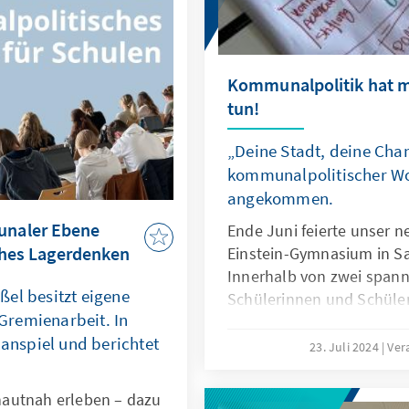
rd für Urbane Digitale
en und Kommunen
ng.
Kommunalpolitik hat 
tun!
„Deine Stadt, deine Cha
kommunalpolitischer Wo
angekommen.
naler Ebene
Ende Juni feierte unser 
sches Lagerdenken
Einstein-Gymnasium in Sa
Innerhalb von zwei spann
el besitzt eigene
Schülerinnen und Schüler 
remienarbeit. In
abwechslungsreichen Mo
lanspiel und berichtet
kennen, erfuhren, wie sie
23. Juli 2024
Ver
wie Kommunalpolitik funk
Planspiel schlüpften sie s
autnah erleben – dazu