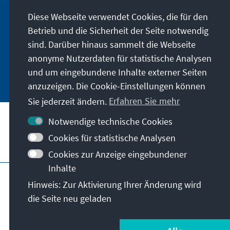
Diese Webseite verwendet Cookies, die für den
Erfahren Sie mehr über die Arbeit der Konrad-
Betrieb und die Sicherheit der Seite notwendig
Adenauer-Stiftung in Marokko, indem Sie
unseren Newsletter abonnieren.
sind. Darüber hinaus sammelt die Webseite
anonyme Nutzerdaten für statistische Analysen
Jetzt abonnieren
und um eingebundene Inhalte externer Seiten
anzuzeigen. Die Cookie-Einstellungen können
Sie jederzeit ändern.
Erfahren Sie mehr
Notwendige technische Cookies
Cookies für statistische Analysen
Besuchen Sie auch
Cookies zur Anzeige eingebundener
Inhalte
Hauptseite der KAS
Impressum
Datenschutz
Hinweis: Zur Aktivierung Ihrer Änderung wird
Nutzungsbedingungen
die Seite neu geladen
Erklärung zur Barrierefreiheit
Barriere melden
© Konrad-Adenauer-Stiftung e.V. 2026