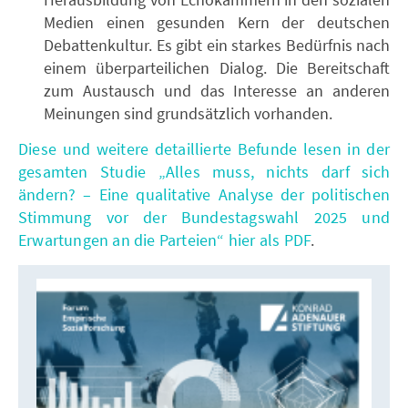
Medien einen gesunden Kern der deutschen
Debattenkultur. Es gibt ein starkes Bedürfnis nach
einem überparteilichen Dialog. Die Bereitschaft
zum Austausch und das Interesse an anderen
Meinungen sind grundsätzlich vorhanden.
Diese und weitere detaillierte Befunde lesen in der
gesamten Studie „Alles muss, nichts darf sich
ändern? – Eine qualitative Analyse der politischen
Stimmung vor der Bundestagswahl 2025 und
Erwartungen an die Parteien“ hier als PDF
.