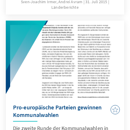
Demokratisch-Liberalen Partei (PLDM), der
Sven-Joachim Irmer, Andrei Avram
31. Juli 2015
Länderberichte
Demokratischen Parteien (PDM) und der
Liberalen Partei (PL), gestellt wird und somit
eine Wiederauflage der bereits zwischen 2009
und 2013 zwei Mal regierenden Allianz für
Europäische Integration darstellt – demnach
heißt das jetzige Bündnis „Allianz für
Europäische Integration 3“.
Pro-europäische Parteien gewinnen
Kommunalwahlen
Die zweite Runde der Kommunalwahlen in