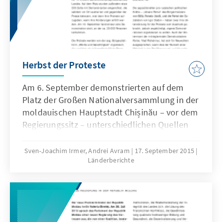
Herbst der Proteste
Am 6. September demonstrierten auf dem
Platz der Großen Nationalversammlung in der
moldauischen Hauptstadt Chișinău – vor dem
Regierungssitz – unterschiedlichen Quellen
zufolge zwischen 30.000 und 60.000
Personen, die den Rücktritt des
Sven-Joachim Irmer, Andrei Avram
17. September 2015
Länderberichte
Staatspräsidenten Nicolae Timofti sowie
mehrerer Amtsträger forderten, einschließlich
des Gouverneurs der Notenbank und des
Generalstaatsanwalts. Zudem verlangten die
Protestierenden die Ausrufung von