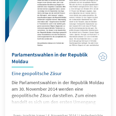
Parlamentswahlen in der Republik
Moldau
Eine geopolitsche Zäsur
Die Parlamentswahlen in der Republik Moldau
am 30. November 2014 werden eine
geopolitische Zäsur darstellen. Zum einen
handelt es sich um den ersten Urnengang
nach der Unterzeichnung des
Assoziierungsabkommens des Landes mit der
Sven-Joachim Irmer
4. November 2014
Länderberichte