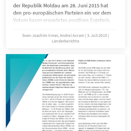
der Republik Moldau am 28. Juni 2015 hat
den pro-europäischen Parteien ein vor dem
Votum kaum erwartetes positives Ergebnis
beschert. In der Stichwahl in der Hauptstadt
Chișinău konnte sich der amtierende
Sven-Joachim Irmer, Andrei Avram
3. Juli 2015
Länderberichte
Oberbürgermeister Dorin Chirtoacă von der
Liberalen Partei (PL) gegen seine
Kontrahentin Zinaida Greceanîi von der Partei
der Sozialisten (PSRM) durchsetzen. Er erhielt
53,54 Prozent der abgegebenen Stimmen.