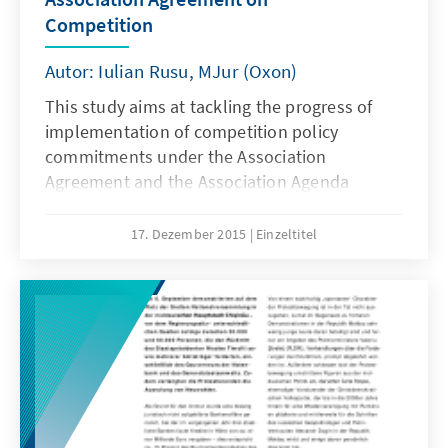
Competition
Autor: Iulian Rusu, MJur (Oxon)
This study aims at tackling the progress of
implementation of competition policy
commitments under the Association
Agreement and the Association Agenda
between Moldova and the EU, flag concerns
with respect to the approaching and passed
17. Dezember 2015
Einzeltitel
deadlines on specific commitments, underline
the quality of transposition of certain
provisions, as well as underline the remaining
actions to be taken in the future to comply
with the Association Agreement provisions.