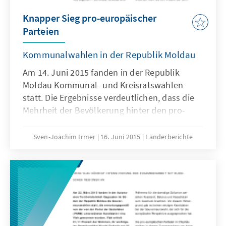
Knapper Sieg pro-europäischer
Parteien
Kommunalwahlen in der Republik Moldau
Am 14. Juni 2015 fanden in der Republik
Moldau Kommunal- und Kreisratswahlen
statt. Die Ergebnisse verdeutlichen, dass die
Mehrheit der Bevölkerung hinter den pro-
europäischen Parteien steht. Ebenso zeigt
sich eine Stabilität der russlandfreundlichen
Sven-Joachim Irmer
16. Juni 2015
Länderberichte
Wählerschaft, die sich jedoch größtenteils von
der Partei der Kommunisten (PCRM) zu der
Partei der Sozialisten (PSRM) bzw. der
populistischen sogenannten „Unsere Partei“
(PN) des russischsprachigen Oligarchen
Renato Usatîi verlagert hat.