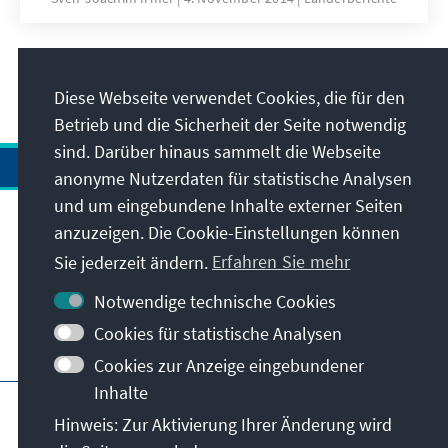
EU am 27. Juni 2014, zum anderen findet die
Wahl im Kontext der Entwicklungen in der
Ukraine statt, die in der moldauischen
7
/9
Bevölkerung Ängste hinsichtlich einer
Diese Webseite verwendet Cookies, die für den
möglichen russischen Militärintervention
Betrieb und die Sicherheit der Seite notwendig
ausgelöst haben.
sind. Darüber hinaus sammelt die Webseite
anonyme Nutzerdaten für statistische Analysen
und um eingebundene Inhalte externer Seiten
anzuzeigen. Die Cookie-Einstellungen können
Anschrift
Sie jederzeit ändern.
Erfahren Sie mehr
Kontakt
Notwendige technische Cookies
Cookies für statistische Analysen
Besuchen Sie auch
Cookies zur Anzeige eingebundener
Inhalte
Hauptseite der KAS
Impressum
Datenschutz
Hinweis: Zur Aktivierung Ihrer Änderung wird
Nutzungsbedingungen