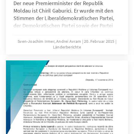
Der neue Premierminister der Republik
Moldau ist Chiril Gaburici. Er wurde mit den
Stimmen der Liberaldemokratischen Partei,
der Demokratischen Partei sowie der Partei
der Kommunisten gewählt. Er kommt aus der
Wirtschaft und wurde am 14. Februar für das
Sven-Joachim Irmer, Andrei Avram
20. Februar 2015
Länderberichte
Amt nominiert, nachdem die PCRM ihre
Zustimmung für das neue Kabinett an die
Ernennung eines politisch neutralen
Geschäftsmannes geknüpft hatte.