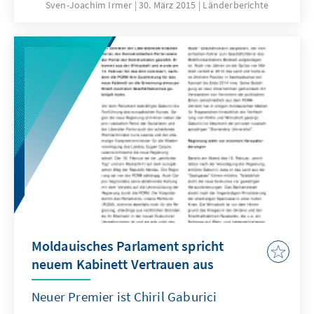
Kandidatin Irina Vlah gewonnen wurden. Vlah
Sven-Joachim Irmer
30. März 2015
Länderberichte
erhielt 51,11 Prozent der Stimmen, ihr
wichtigster Gegenkandidat Nicolai Dudoglo
gut 30 Prozentpunkte weniger.
Moldauisches Parlament spricht
neuem Kabinett Vertrauen aus
Neuer Premier ist Chiril Gaburici