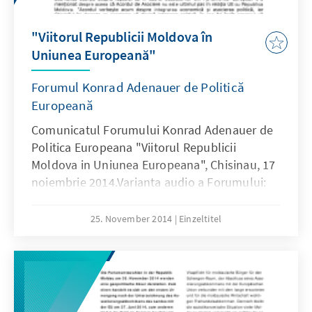
"Viitorul Republicii Moldova în
Uniunea Europeană"
Forumul Konrad Adenauer de Politică
Europeană
Comunicatul Forumului Konrad Adenauer de
Politica Europeana "Viitorul Republicii
Moldova in Uniunea Europeana", Chisinau, 17
noiembrie 2014.Varianta audio a Forumului:
Discursul integral al domnului Iurie Leancă şi
al domnului Dr. Hans-Gert Pöttering.
25. November 2014
Einzeltitel