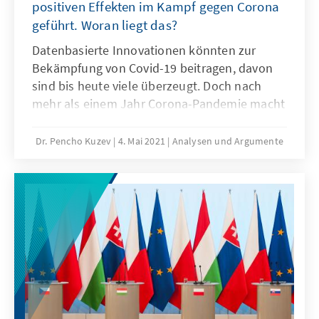
positiven Effekten im Kampf gegen Corona
geführt. Woran liegt das?
Datenbasierte Innovationen könnten zur
Bekämpfung von Covid-19 beitragen, davon
sind bis heute viele überzeugt. Doch nach
mehr als einem Jahr Corona-Pandemie macht
sich Ernüchterung breit: Eine der wichtigsten
Säulen der Pandemiebekämpfung – die
Dr. Pencho Kuzev
4. Mai 2021
Analysen und Argumente
Kontaktverfolgung über die CoronaWarnApp –
ist de facto gescheitert. Was sind die Gründe
hierfür? Warum lassen sich die App-Erfolge
aus asiatischen Ländern nicht auf Europa
übertragen?