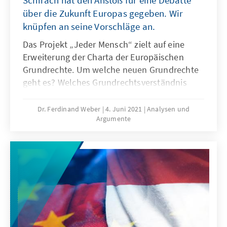
Schirach hat den Anstoß für eine Debatte
über die Zukunft Europas gegeben. Wir
knüpfen an seine Vorschläge an.
Das Projekt „Jeder Mensch“ zielt auf eine
Erweiterung der Charta der Europäischen
Grundrechte. Um welche neuen Grundrechte
geht es? Welches Grundrechtsverständnis
liegt der Initiative, mit der die Bürgerinnen
und Bürger in den europäischen
Dr. Ferdinand Weber
4. Juni 2021
Analysen und
Argumente
Mitgliedstaaten mobilisiert werden sollen,
zugrunde? Weckt das Projekt Hoffnungen, die
nur schwer zu erfüllen sind? Auf diese und
weitere Fragen gibt der Autor Ferdinand
Weber Antworten und liefert eine
europarechtliche sowie europapolitische
Einordnung.