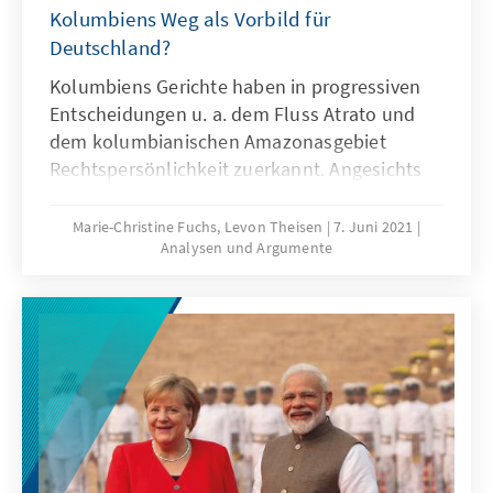
Kolumbiens Weg als Vorbild für
Deutschland?
Kolumbiens Gerichte haben in progressiven
Entscheidungen u. a. dem Fluss Atrato und
dem kolumbianischen Amazonasgebiet
Rechtspersönlichkeit zuerkannt. Angesichts
zunehmender Klimaklagen in Deutschland
rückt Kolumbiens Rechtsprechung, die
Marie-Christine Fuchs, Levon Theisen
7. Juni 2021
Analysen und Argumente
Flüssen, Wäldern und Tieren Rechte
zuerkennt, auch hierzulande in den
Blickpunkt. Der deutschen Rechtstradition ist
die Anerkennung von Rechten zugunsten
anderer als natürlicher Personen – man
denke an juristische Personen – nicht fremd.
Warum also sollte man nicht auch der Natur
eigene Rechte geben? Damit könnte jedoch
die Deutungshoheit über diese Rechte vom