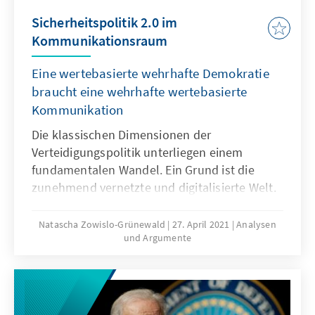
Sicherheitspolitik 2.0 im
Kommunikationsraum
Eine wertebasierte wehrhafte Demokratie
braucht eine wehrhafte wertebasierte
Kommunikation
Die klassischen Dimensionen der
Verteidigungspolitik unterliegen einem
fundamentalen Wandel. Ein Grund ist die
zunehmend vernetzte und digitalisierte Welt.
Der Hard Power tritt die Soft Power
mindestens gleichberechtigt zur Seite.
Natascha Zowislo-Grünewald
27. April 2021
Analysen
und Argumente
Kommunikation ergänzt den Gedanken der
Soft Power als wesentliche Schlüsselgröße
einer modernen, zeitgemäßen Sicherheits-
und Verteidigungspolitik. Wie lässt sich dieser
Paradigmenwechsel beschreiben? Und wie ist