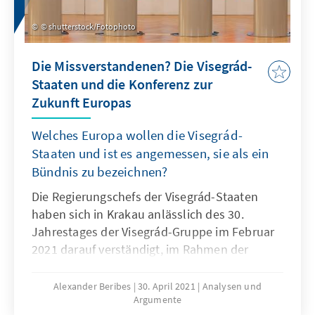
© shutterstock/Fotophoto
Die Missverstandenen? Die Visegrád-
Staaten und die Konferenz zur
Zukunft Europas
Welches Europa wollen die Visegrád-
Staaten und ist es angemessen, sie als ein
Bündnis zu bezeichnen?
Die Regierungschefs der Visegrád-Staaten
haben sich in Krakau anlässlich des 30.
Jahrestages der Visegrád-Gruppe im Februar
2021 darauf verständigt, im Rahmen der
Zukunftskonferenz zusammenzuarbeiten. Wie
ist dies einzuordnen und für welches Europa
Alexander Beribes
30. April 2021
Analysen und
Argumente
stehen die Visegrád-Staaten?