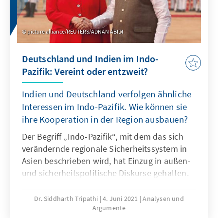
Gesetzgeber auf die Gerichte verlagert
werden.
picture alliance/REUTERS/ADNAN ABIDI
Deutschland und Indien im Indo-
Pazifik: Vereint oder entzweit?
Indien und Deutschland verfolgen ähnliche
Interessen im Indo-Pazifik. Wie können sie
ihre Kooperation in der Region ausbauen?
Der Begriff „Indo-Pazifik“, mit dem das sich
verändernde regionale Sicherheitssystem in
Asien beschrieben wird, hat Einzug in außen-
und sicherheitspolitische Diskurse gehalten.
Das Konzept wurde nicht nur in Asien sondern
auch in Amerika und Europa aufgenommen.
Dr. Siddharth Tripathi
4. Juni 2021
Analysen und
Argumente
Das Papier analysiert den indischen Ansatz im