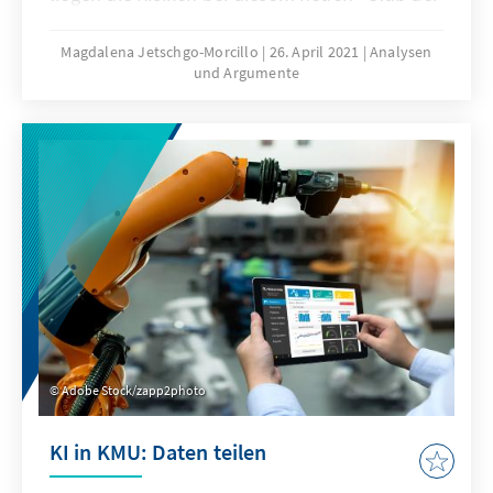
Demokraten"?
Magdalena Jetschgo-Morcillo
26. April 2021
Analysen
und Argumente
Adobe Stock/zapp2photo
KI in KMU: Daten teilen