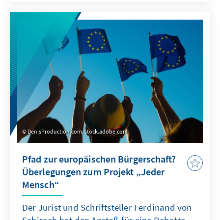
Indo-Pazifik und die Reaktion auf die
deutschen Leitlinien. Weiterhin gibt es
Politikempfehlungen, wie die Kooperation
zwischen Deutschland und Indien im Indo-
Pazifik verstärkt werden kann.
DenisProduction.com, stock.adobe.com
Pfad zur europäischen Bürgerschaft?
Überlegungen zum Projekt „Jeder
Mensch“
Der Jurist und Schriftsteller Ferdinand von