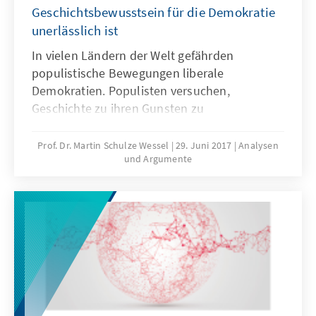
Geschichtsbewusstsein für die Demokratie
unerlässlich ist
In vielen Ländern der Welt gefährden
populistische Bewegungen liberale
Demokratien. Populisten versuchen,
Geschichte zu ihren Gunsten zu
instrumentalisieren. Ideologisch geprägte
Geschichtsbilder werden als Waffe gegen die
Prof. Dr. Martin Schulze Wessel
29. Juni 2017
Analysen
und Argumente
Demokratie verwendet. Ein kritisches
Geschichtsbewusstsein hilft, sich gegen
Populismus zur Wehr zu setzen.