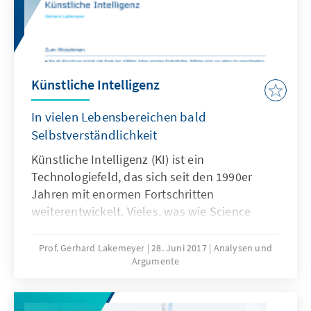
Künstliche Intelligenz
In vielen Lebensbereichen bald
Selbstverständlichkeit
Künstliche Intelligenz (KI) ist ein
Technologiefeld, das sich seit den 1990er
Jahren mit enormen Fortschritten
weiterentwickelt. Vieles, was wie Science
Fiction anmutet, ist bereits Realität. KI wird
die meisten Lebensbereiche verändern.
Prof. Gerhard Lakemeyer
28. Juni 2017
Analysen und
Argumente
Sowohl in der Forschung als auch in der
Anwendung gehört Deutschland zur
Spitzengruppe weltweit. Vorrangige politische