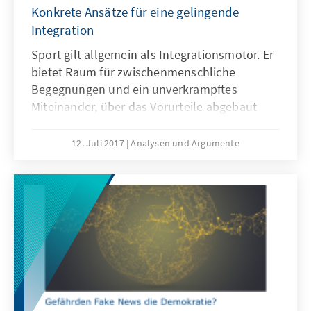
Konkrete Ansätze für eine gelingende
Integration
Sport gilt allgemein als Integrationsmotor. Er
bietet Raum für zwischenmenschliche
Begegnungen und ein unverkrampftes
Miteinander, über das Vorurteile abgebaut
und Integration gestaltet werden kann.
Gerade Sportvereine können für Menschen
12. Juli 2017
Analysen und Argumente
mit Migrationshintergrund und aktuell für
Flüchtlinge ein Zugangsweg zu unserer Kultur
und ein Lernort für Partizipation und
bürgerschaftliches Engagement sein.
Integration im Sport findet aber nicht wie von
selbst oder nebenbei statt, sondern bedarf
einer pädagogisch durchdachten Planung und
Ausrichtung der Integrationsprozesse.