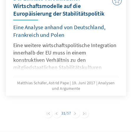
Wirtschaftsmodelle auf die
Europäisierung der Stabilitätspolitik
Eine Analyse anhand von Deutschland,
Frankreich und Polen
Eine weitere wirtschaftspolitische Integration
innerhalb der EU muss in einem
konstruktiven Verhältnis zu den
mitgliedstaatlichen Stabilitätskulturen
stehen. Die Fortschritte bei der Formulierung
gemeinsamer Regelungen ist dafür eine
Matthias Schäfer, Astrid Pape
19. Juni 2017
Analysen
und Argumente
notwendige, aber keine hinreichende
Bedingung. Eine weitere Integration setzt
voraus, dass in den Mitgliedstaaten diskutiert
wird, die nationalen Prägungen zugunsten
31
/57
einer gemeinsamen Stabilitätskultur als
zentralem Bestandteil der Europäischen