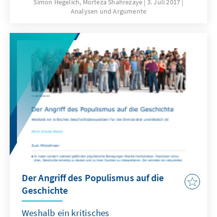
bei und wirft damit große theoretische Fragen
Simon Hegelich, Morteza Shahrezaye
3. Juli 2017
Analysen und Argumente
nach der demokratischen Meinungsbildung
insgesamt auf. Insbesondere die Begriffe
„Filterblase“ und „Echokammer“ werden
häufig herangezogen, um dieses neue
Phänomen zu beschreiben. Ist die
Meinungsbildung durch das Netz in Gefahr,
oder zeigt sich hier nur eine
fortschrittsfeindliche Grundeinstellung?
Der Angriff des Populismus auf die
Geschichte
Weshalb ein kritisches