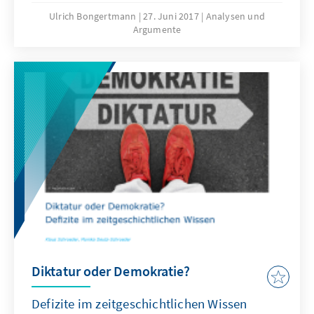
Jugendlichen bessere Kenntnisse in
Ulrich Bongertmann
27. Juni 2017
Analysen und
Argumente
Zeitgeschichte und Politik zu vermitteln,
bedarf es einer Aufwertung des
Geschichtsunterrichts in der Schule: Die
derzeitigen Stundenzahlen reichen nicht aus;
die Curricula für das Fach Geschichte sind
überarbeitungsbedürftig. Zeitgeschichte muss
als Schwerpunkt - auch gegenüber anderen
Fächern - gestärkt werden.
Diktatur oder Demokratie?
Defizite im zeitgeschichtlichen Wissen