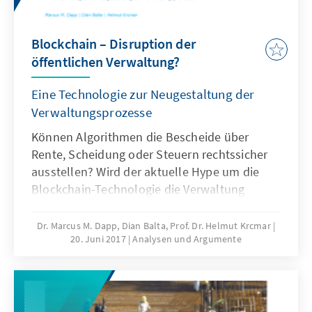
Blockchain – Disruption der
öffentlichen Verwaltung?
Eine Technologie zur Neugestaltung der
Verwaltungsprozesse
Können Algorithmen die Bescheide über
Rente, Scheidung oder Steuern rechtssicher
ausstellen? Wird der aktuelle Hype um die
Blockchain-Technologie die Verwaltung
erreichen und dort einen disruptiven
Charakter haben? Die vorliegende Publikation
Dr. Marcus M. Dapp, Dian Balta, Prof. Dr. Helmut Krcmar
20. Juni 2017
Analysen und Argumente
erklärt die Anwendungsszenarien von
Blockchain für die öffentliche Verwaltung.
Ohne zentrale Instanz, öffentlich einsehbar,
manipulations- und ausfallsicher sind
interessante Eigenschaften dieser