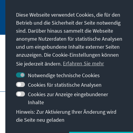
Stiftung informieren.
Diese Webseite verwendet Cookies, die für den
Jetzt abonnieren
Betrieb und die Sicherheit der Seite notwendig
sind. Darüber hinaus sammelt die Webseite
anonyme Nutzerdaten für statistische Analysen
und um eingebundene Inhalte externer Seiten
Anschrift
anzuzeigen. Die Cookie-Einstellungen können
Sie jederzeit ändern.
Erfahren Sie mehr
Kontakt
Notwendige technische Cookies
Besuchen Sie auch
Cookies für statistische Analysen
Cookies zur Anzeige eingebundener
Hauptseite der KAS
Impressum
Datenschutz
Inhalte
Nutzungsbedingungen
Hinweis: Zur Aktivierung Ihrer Änderung wird
Erklärung zur Barrierefreiheit
Barriere melden
die Seite neu geladen
Allg. Geschäftsbedingungen
© Konrad-Adenauer-Stiftung e.V. 2026