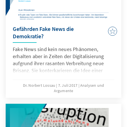
Gefährden Fake News die
Demokratie?
Fake News sind kein neues Phänomen,
erhalten aber in Zeiten der Digitalisierung
aufgrund ihrer rasanten Verbreitung neue
Brisanz. Sie konterkarieren die Idee einer
offenen Informationsgesellschaft und sind
daher besonders verwerflich. Wie kann man
Dr. Norbert Lossau
7. Juli 2017
Analysen und
Argumente
Falschmeldungen erkennen? Welche
Möglichkeiten gibt es, um ihre Verbreitung zu
unterbinden? Sowohl Nutzer als auch
Anbieter können etwas dagegen tun. In einem
Policy Paper werden die Möglichkeiten der