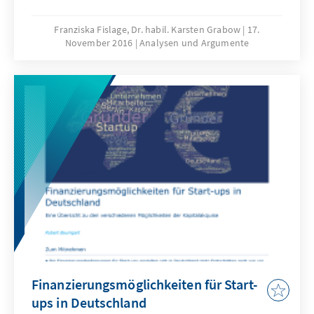
Höchstwert der Wahlbeteiligung bei 41,8
Prozent (Rumänien) und 93 Prozent (Malta).
Franziska Fislage, Dr. habil. Karsten Grabow
17.
November 2016
Analysen und Argumente
Die durchschnittliche Wahlbeteiligung bei den
jeweils letzten Wahlen zum nationalen
Parlament lag EU-weit bei 66,5 Prozent. In
Deutschland ist die Wahlbeteiligung im
internationalen Vergleich nach wie vor
überdurchschnittlich hoch. Und: Reformen im
Ausland haben bisher nicht zu einem
signifikanten Anstieg der Wahlbeteiligung
beigetragen.
Finanzierungsmöglichkeiten für Start-
ups in Deutschland