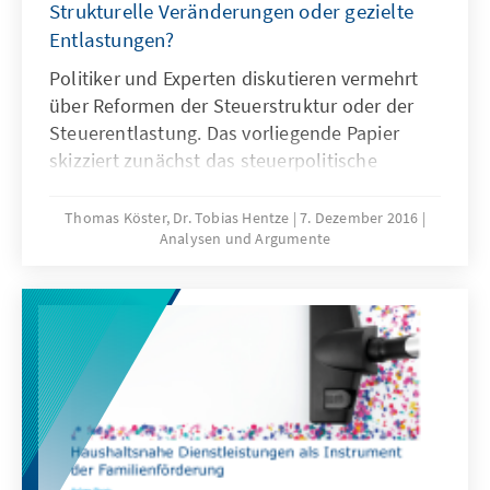
Strukturelle Veränderungen oder gezielte
Entlastungen?
Politiker und Experten diskutieren vermehrt
über Reformen der Steuerstruktur oder der
Steuerentlastung. Das vorliegende Papier
skizziert zunächst das steuerpolitische
Umfeld anhand der deskriptiven Statistik und
beschreibt die jüngsten Veränderungen bei
Thomas Köster, Dr. Tobias Hentze
7. Dezember 2016
Analysen und Argumente
der Einkommensbesteuerung. Anschließend
werden aktuelle Vorschläge vorgestellt: Von
Befürwortern struktureller Veränderungen am
Tarifverlauf und von Fürsprechern für gezielte
Entlastungen einzelner Gruppen andererseits.
– ERSCHEINT AUSSCHLIESSLICH ONLINE