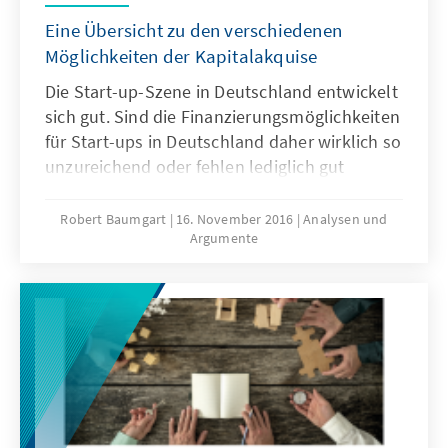
Eine Übersicht zu den verschiedenen
Möglichkeiten der Kapitalakquise
Die Start-up-Szene in Deutschland entwickelt
sich gut. Sind die Finanzierungsmöglichkeiten
für Start-ups in Deutschland daher wirklich so
unzureichend oder fehlen lediglich gut
zugängliche Informationen über die
existierenden Fördermöglichkeiten? Ziel
Robert Baumgart
16. November 2016
Analysen und
Argumente
dieses Papiers ist es, den Status quo und die
Hindernisse für Gründungen von Start-ups in
Deutschland zu analysieren. *** Erscheint nur
online ***