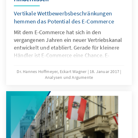
Vertikale Wettbewerbsbeschränkungen
hemmen das Potential des E-Commerce
Mit dem E-Commerce hat sich in den
vergangenen Jahren ein neuer Vertriebskanal
entwickelt und etabliert. Gerade für kleinere
Händler ist E-Commerce eine Chance. E-
Commerce führe zu Gunsten der Verbraucher
zu einer effizienteren Distribution, die
Dr. Hannes Hoffmeyer, Eckart Wagner
18. Januar 2017
Analysen und Argumente
tendenziell preissenkend wirke und die
Auswahl- und Vergleichsmöglichkeiten der
Kunden verstärke. Vertikale Preisbindungen,
Doppelpreissysteme und Nutzungsverbote für
Online-Instrumente behindern den E-
Commerce.