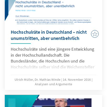
Hochschulräte in Deutschland – nicht
unumstritten, aber unentbehrlich
Hochschulräte sind eine jüngere Entwicklung
in der Hochschullandschaft. Die
Bundesländer, die Hochschulen und die
Hochschulräte selber sind die Weichensteller
für eine adäquate Ausgestaltung und
Optimierung der Hochschulratsarbeit in
Ulrich Müller, Dr. Mathias Winde
14. November 2016
Analysen und Argumente
Deutschland. Dieses Papier befasst sich mit
den rechtlichen und strategischen
Rahmenbedingungen für die Arbeit von
Hochschulräten. Es bietet Anregungen für das