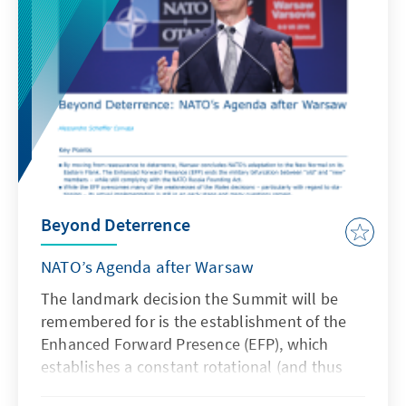
konkrete Handeln der jeweiligen Akteure und
stellt einen Beitrag zur Förderung der
Hochschulautonomie dar.
Beyond Deterrence
NATO’s Agenda after Warsaw
The landmark decision the Summit will be
remembered for is the establishment of the
Enhanced Forward Presence (EFP), which
establishes a constant rotational (and thus
“persistent”) presence of a total of four