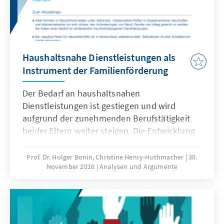
Haushaltsnahe Dienstleistungen als
Instrument der Familienförderung
Der Bedarf an haushaltsnahen
Dienstleistungen ist gestiegen und wird
aufgrund der zunehmenden Berufstätigkeit
beider Eltern weiter steigen. Die Entwicklung
eines regulären Markts für haushaltsnahe
Dienste könnte neue
Prof. Dr. Holger Bonin, Christine Henry-Huthmacher
30.
November 2016
Analysen und Argumente
sozialversicherungspflichtige Arbeitsplätze für
einfach Qualifizierte schaffen. Eine wichtige
Vermittlungsfunktion haben hierbei
Dienstleistungsagenturen, die als Arbeitgeber
Tätigkeiten haushaltsübergreifend