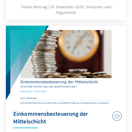
ist von starkem Misstrauen und dem Glauben
Tobias Montag
19. Dezember 2016
Analysen und
Argumente
geprägt, gegen Manipulationen immun zu
sein. Eine grundsätzliche Ablehnung der
Demokratie als politisches System ist unter
den befragten Verschwörungstheoretikern
nicht verbreitet. Ihre Kritik richtet sich
vielmehr an die konkrete Umsetzung der
Demokratie im Allgemeinen und die Politiker
im Speziellen.
Einkommensbesteuerung der
Mittelschicht