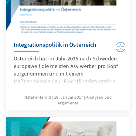
Integrationspolitik in Österreich
Österreich hat im Jahr 2015 nach Schweden
europaweit die meisten Asylwerber pro Kopf
aufgenommen und mit einem
Maßnahmenplan zur Flüchtlingsintegration
reagiert. Mit der Ansiedlung der
Integrationspolitik im Außenministerium setzt
Natalie Herold
18. Januar 2017
Analysen und
Argumente
Österreich einen besonderen Akzent.
Österreich hat umfassende
Integrationsstrategien entwickelt und
institutionelle Strukturen für deren
Umsetzung geschaffen. Flächendeckenden