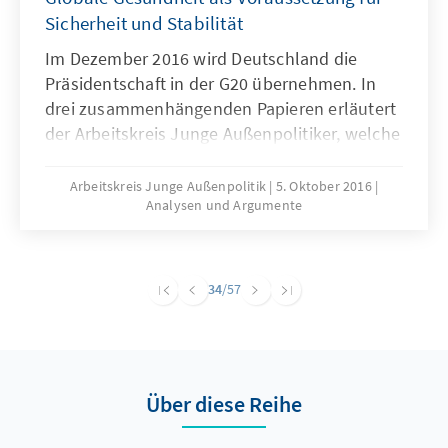
Sicherheit und Stabilität
Im Dezember 2016 wird Deutschland die
Präsidentschaft in der G20 übernehmen. In
drei zusammenhängenden Papieren erläutert
der Arbeitskreis Junge Außenpolitiker, welche
Initiativen Deutschland in diesem Gremium
anstoßen sollte und wie sie zum Erfolg
Arbeitskreis Junge Außenpolitik
5. Oktober 2016
Analysen und Argumente
geführt werden können. Dieses dritte Papier
befasst sich mit der Verbindung von globaler
Gesundheit, Sicherheit und Stabilität. Es
bietet damit nicht nur Anregungen für das
34
/57
deutsche Regierungshandeln, sondern stellt
auch einen Beitrag zur Förderung der
(fach-)politischen Debatte in Deutschland dar.
Über diese Reihe