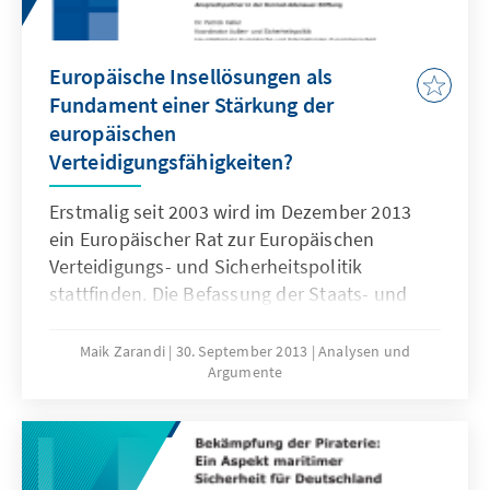
Europäische Insellösungen als
Fundament einer Stärkung der
europäischen
Verteidigungsfähigkeiten?
Erstmalig seit 2003 wird im Dezember 2013
ein Europäischer Rat zur Europäischen
Verteidigungs- und Sicherheitspolitik
stattfinden. Die Befassung der Staats- und
Regierungschefs mit dem Thema bietet große
Chancen, dem in vielerlei Hinsicht defizitären
Maik Zarandi
30. September 2013
Analysen und
Argumente
Projekt der Stärkung der
verteidigungspolitischen Fähigkeiten Europas
auf oberster politischer Ebene neuen
Schwung zu verleihen. Eine Möglichkeit kann
dabei das Konzept von „Insellösungen“