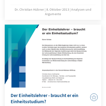
Blaupausen, auf die Deutschland dabei
zurückgreifen kann, gibt es nicht. Zudem
Dr. Christian Hübner
8. Oktober 2013
Analysen und
Argumente
findet die Energiewende in einer Zeit statt, in
der sich die globale Energielandschaft
ökonomisch und geopolitisch stark verändert.
Für Deutschland erwächst daraus die
Notwendigkeit, eine Energiewende-
Außenpolitik zu artikulieren, die die
Energiewende in das europäische und
internationale Umfeld unter Berücksichtigung
innenpolitischer Entwicklungen effizient
einbettet.
Der Einheitslehrer - braucht er ein
Einheitsstudium?