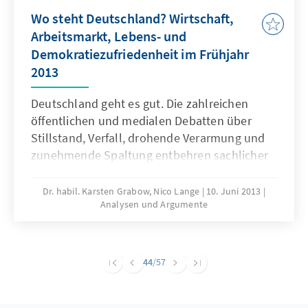
Wo steht Deutschland? Wirtschaft,
Arbeitsmarkt, Lebens- und
Demokratiezufriedenheit im Frühjahr
2013
Deutschland geht es gut. Die zahlreichen
öffentlichen und medialen Debatten über
Stillstand, Verfall, drohende Verarmung und
zunehmende Spaltung entbehren sachlicher
Grundlagen. Deutschland hat weder ein
massenhaftes Armutsproblem noch droht die
Dr. habil. Karsten Grabow, Nico Lange
10. Juni 2013
Analysen und Argumente
soziale Spaltung und es grassieren nicht
Hoffnungslosigkeit und weit verbreitete
Abstiegsängste. Die überwiegende Mehrheit
der Bundesbürger bewertet die allgemeine
44
/57
wirtschaftliche und ihre eigene Lebenslage
positiv.