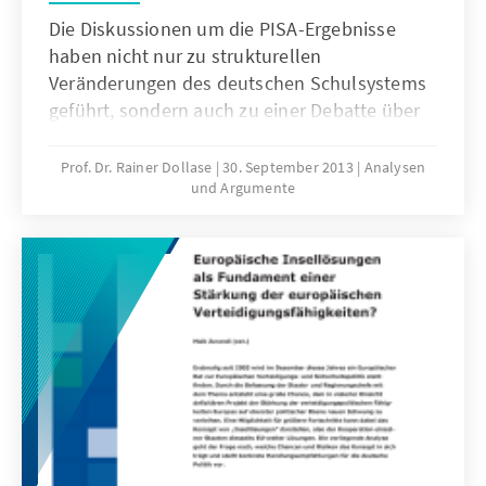
Die Diskussionen um die PISA-Ergebnisse
haben nicht nur zu strukturellen
Veränderungen des deutschen Schulsystems
geführt, sondern auch zu einer Debatte über
die Reformierung der Lehrerausbildung. Im
Mittelpunkt der folgenden Ausführungen
Prof. Dr. Rainer Dollase
30. September 2013
Analysen
und Argumente
steht die Neuausrichtung der
Lehrerausbildung in Baden-Württemberg, die
eine Vereinheitlichung der Lehrerausbildung
zum Ziel hat.