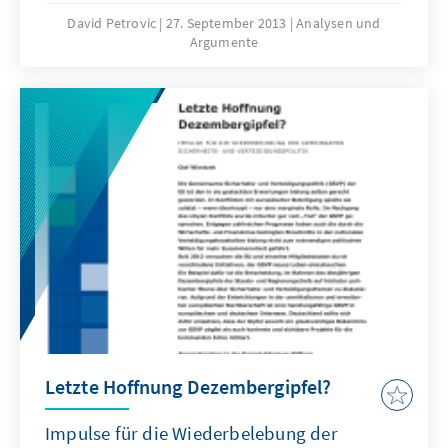
Zugleich gewinnen asymmetrische
David Petrovic
27. September 2013
Analysen und
Argumente
Bedrohungen wie die moderne Piraterie an
Bedeutung. Deutschland als ökonomische
maritime Macht ist durch die Entwicklungen
der letzten Jahre im Besonderen betroffen.
Dieses Papier gibt einen Überblick über die
Entwicklung der gegenwärtigen Piraterie und
fordert, dass sich Deutschland künftig stärker
den Herausforderungen auf See zuwenden
sollte.
Letzte Hoffnung Dezembergipfel?
Impulse für die Wiederbelebung der