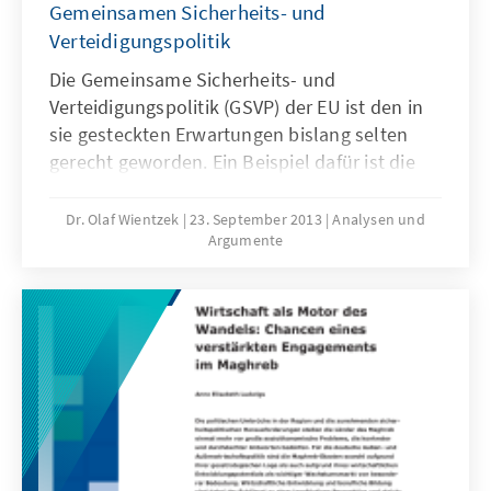
Gemeinsamen Sicherheits- und
Verteidigungspolitik
Die Gemeinsame Sicherheits- und
Verteidigungspolitik (GSVP) der EU ist den in
sie gesteckten Erwartungen bislang selten
gerecht geworden. Ein Beispiel dafür ist die
Entscheidung, im Rahmen des diesjährigen
Dezembergipfels der Staats- und
Dr. Olaf Wientzek
23. September 2013
Analysen und
Argumente
Regierungschefs auf höchster politischer
Ebene über Sicherheits- und
Verteidigungsthemen zu diskutieren.
Aufgrund der Entwicklungen in der
unmittelbaren und erweiterten europäischen
Nachbarschaft ist eine handlungsfähige GSVP
in europäischem und deutschem Interesse.
Impulse für die Wiederbelebung der GVSP.