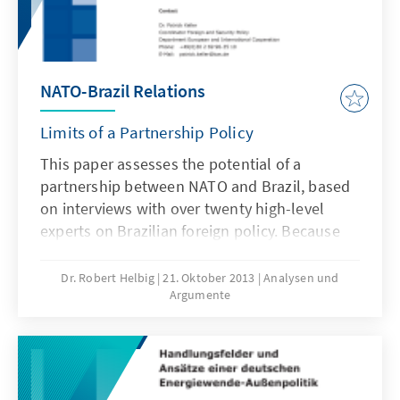
NATO-Brazil Relations
Limits of a Partnership Policy
This paper assesses the potential of a
partnership between NATO and Brazil, based
on interviews with over twenty high-level
experts on Brazilian foreign policy. Because
building international partnerships has
become a vital task of NATO and since Brazil
Dr. Robert Helbig
21. Oktober 2013
Analysen und
Argumente
is seeking to increase its influence in global
politics, senior NATO officials have called for
the Alliance to reach out to Brazil. The paper
argues that NATO would be unlikely to
succeed in establishing a genuine partnership