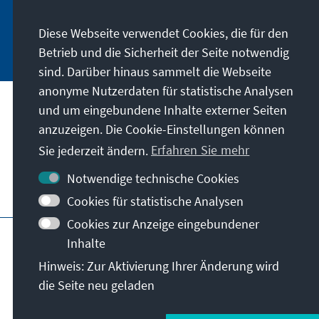
Diese Webseite verwendet Cookies, die für den
Jetzt abonnieren
Betrieb und die Sicherheit der Seite notwendig
sind. Darüber hinaus sammelt die Webseite
anonyme Nutzerdaten für statistische Analysen
und um eingebundene Inhalte externer Seiten
Anschrift
anzuzeigen. Die Cookie-Einstellungen können
Sie jederzeit ändern.
Erfahren Sie mehr
Kontakt
Notwendige technische Cookies
Besuchen Sie auch
Cookies für statistische Analysen
Cookies zur Anzeige eingebundener
Hauptseite der KAS
Impressum
Datenschutz
Inhalte
Nutzungsbedingungen
Hinweis: Zur Aktivierung Ihrer Änderung wird
Erklärung zur Barrierefreiheit
Barriere melden
die Seite neu geladen
Allg. Geschäftsbedingungen
© Konrad-Adenauer-Stiftung e.V. 2026