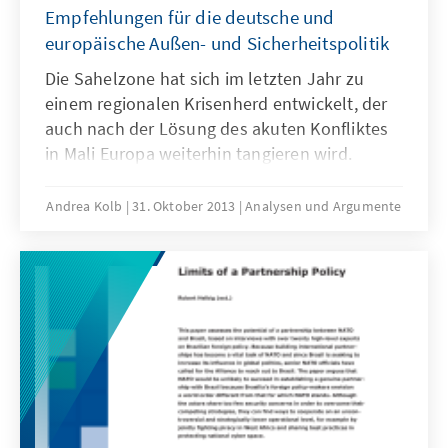
Empfehlungen für die deutsche und
europäische Außen- und Sicherheitspolitik
Die Sahelzone hat sich im letzten Jahr zu
einem regionalen Krisenherd entwickelt, der
auch nach der Lösung des akuten Konfliktes
in Mali Europa weiterhin tangieren wird.
Ethnische Konflikte schwächen die Region
und bieten so extremistischen Gruppen einen
Andrea Kolb
31. Oktober 2013
Analysen und Argumente
fruchtbaren Nährboden für terroristische
Aktivitäten. Dieses Papier gibt
Handlungsempfehlungen für die deutsche
Außenpolitik, basierend vor allem auf den
Entwicklungen in Mali.