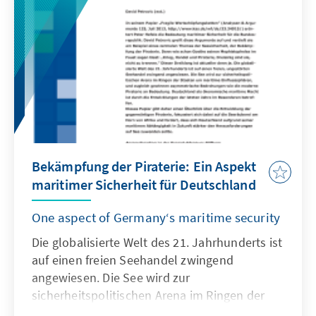
darstellen. Zu den Chancen und Risiken des
Konzepts und den konkreten
Handlungsempfehlungen für die deutsche
Politik.
Bekämpfung der Piraterie: Ein Aspekt
maritimer Sicherheit für Deutschland
One aspect of Germany‘s maritime security
Die globalisierte Welt des 21. Jahrhunderts ist
auf einen freien Seehandel zwingend
angewiesen. Die See wird zur
sicherheitspolitischen Arena im Ringen der
Staaten um maritime Einflusssphären.