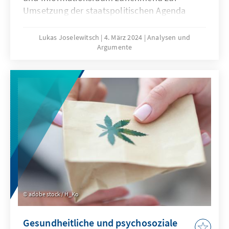
Umsetzung der staatspolitischen Agenda
instrumentalisiert und schöpft hierbei das
gesamte Spektrum möglicher Operationsziele
Lukas Joselewitsch
4. März 2024
Analysen und
Argumente
aus: Sabotage und Disruption, Signaling,
politische Spionage, Wirtschaftsspionage,
Devisenbeschaffung und Propaganda.
adobe stock / H_Ko
Gesundheitliche und psychosoziale