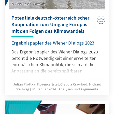
Reform überschaubar zu halten, erscheint es
Adobe Stock / lensw0rld
sinnvoll, Freibeträge nur für eine klar
definierte Zielgruppe zu gewähren.
Potentiale deutsch-österreichischer
Kooperation zum Umgang Europas
mit den Folgen des Klimawandels
Ergebnispapier des Wiener Dialogs 2023
Das Ergebnispapier des Wiener Dialogs 2023
betont die Notwendigkeit einer erweiterten
europäischen Klimapolitik, die sich auf die
Anpassung an die bereits spürbaren
Auswirkungen des Klimawandels
konzentriert. Gesellschaftliche
Julian Plottka, Florence Ertel, Claudia Crawford, Michael
Stellwag
30. Januar 2024
Analysen und Argumente
Herausforderungen, insbesondere
Verteilungskonflikte, erfordern eine
gesamteuropäische Zusammenarbeit. Der
Text hebt die Bedeutung der systematischen