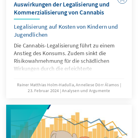
Auswirkungen der Legalisierung und
Kommerzialisierung von Cannabis
Legalisierung auf Kosten von Kindern und
Jugendlichen
Die Cannabis-Legalisierung führt zu einem
Anstieg des Konsums. Zudem sinkt die
Risikowahrnehmung für die schädlichen
Wirkungen durch die erleichterte
Verfügbarkeit von Cannabis. Zu den
schädlichen Wirkungen gehören
Rainer Matthias Holm-Hadulla, Anneliese Dörr Álamos
23. Februar 2024
Analysen und Argumente
Konzentrations- und Gedächtnisstörungen,
Apathie, Angst-, depressive und schizophrene
Störungen. Mit der Legalisierung in
Deutschland wird ein Experiment
unternommen, das zugunsten robuster
Luxuskonsumierender auf dem Rücken von
Kindern und Jugendlichen ausgetragen wird.