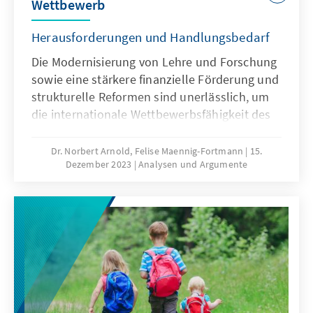
Wettbewerb
Herausforderungen und Handlungsbedarf
Die Modernisierung von Lehre und Forschung
sowie eine stärkere finanzielle Förderung und
strukturelle Reformen sind unerlässlich, um
die internationale Wettbewerbsfähigkeit des
Hochschulstandorts Deutschland weiter zu
verbessern. Qualitativ hochwertige Bildung
Dr. Norbert Arnold, Felise Maennig-Fortmann
15.
Dezember 2023
Analysen und Argumente
und exzellente Forschung spielen eine
herausragende Rolle bei der Generierung von
Innovationen und der Schaffung von
wirtschaftlichem Wohlstand in Deutschland
und Europa. Investitionen in diesen Bereich
müssen daher auch in finanziell schwierigen
Zeiten als langfristige Zukunftsinvestitionen
betrachten werden, die nicht verhandelbar
sind.