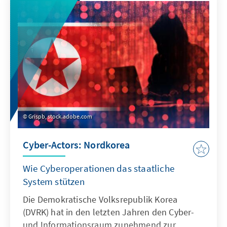
thematisiert, ob sich Prostitution und
Menschenhandel mithilfe eines Sexkauf-
Verbots nach dem „Nordischen Modell“
eindämmen lassen.
Grispb, stock.adobe.com
Cyber-Actors: Nordkorea
Wie Cyberoperationen das staatliche
System stützen
Die Demokratische Volksrepublik Korea
(DVRK) hat in den letzten Jahren den Cyber-
und Informationsraum zunehmend zur