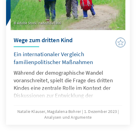
Adobe Stock/ nadezhda1906
Wege zum dritten Kind
Ein internationaler Vergleich
familienpolitischer Maßnahmen
Während der demographische Wandel
voranschreitet, spielt die Frage des dritten
Kindes eine zentrale Rolle im Kontext der
Diskussionen zur Entwicklung der
Geburtenzahlen. Welche Faktoren
beeinflussen die Entscheidung von Paaren,
Natalie Klauser, Magdalena Bohrer
1. Dezember 2023
Analysen und Argumente
ihren Wunsch nach mehr Kindern umzusetzen
und durch welche familienpolitischen
Maßnahmen werden Mehrkindfamilien