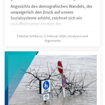
Angesichts des demografischen Wandels, der
unweigerlich den Druck auf unsere
Sozialsysteme erhöht, zeichnet sich ein
unaufhaltsamer Anstieg der
Sozialversicherungsbeiträge ab – sofern nicht
entschlossen mit Reformen gegengesteuert
Felicitas Schikora
5. Februar 2024
Analysen und
Argumente
wird. Vor allem geringverdienende Haushalte,
die im Verhältnis zu ihrem Einkommen bereits
überproportional hohe Abgaben schultern,
stehen unter dieser Last. Folglich bedarf es
einer gezielten Entlastung dieser Haushalte
direkt innerhalb des Rahmens der
Sozialversicherungen, nicht durch steuerliche
Umwege. Ein Freibetrag in der gesetzlichen
Krankenversicherung könnte die Abgabenlast
sozialversicherungspflichtig Beschäftigter
signifikant reduzieren. Um die Kosten der