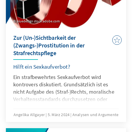
Anstrengung von Politik, Wissenschaft und
Wirtschaft.
bluedesign stock.adobe.com
Zur (Un-)Sichtbarkeit der
(Zwangs-)Prostitution in der
Strafrechtspflege
Hilft ein Sexkaufverbot?
Ein strafbewehrtes Sexkaufverbot wird
kontrovers diskutiert. Grundsätzlich ist es
nicht Aufgabe des (Straf-)Rechts, moralische
Verhaltensstandards durchzusetzen oder
Menschen vor den Folgen ihrer in freier
Selbstverantwortung getroffenen
Angelika Allgayer
5. März 2024
Analysen und Argumente
Lebensentscheidungen zu bewahren. Trifft
dies auf die Prostitution zu? Die Analyse