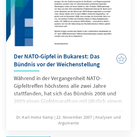
Der NATO-Gipfel in Bukarest: Das
Bündnis vor der Weichenstellung
Während in der Vergangenheit NATO-
Gipfeltreffen höchstens alle zwei Jahre
stattfanden, hat sich das Bündnis 2008 und
2009 einen Gipfelmarathon mit jährlich einem
dieser Großereignisse verordnet. Welche
Fragen werden den Gipfel in Bukarest am 27.
Dr. Karl-Heinz Kamp
22. November 2007
Analysen und
Argumente
April 2008 bestimmen? Welche
Entscheidungen müssen getroffen werden