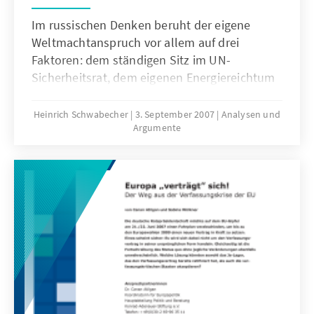
Im russischen Denken beruht der eigene
Weltmachtanspruch vor allem auf drei
Faktoren: dem ständigen Sitz im UN-
Sicherheitsrat, dem eigenen Energiereichtum
und auf der Stärke der eigenen Streitkräfte
(insbesondere den strategischen
Heinrich Schwabecher
3. September 2007
Analysen und
Argumente
Nuklearwaffen). Diese drei Säulen sind jedoch
zunehmend brüchig. Die vorliegende Studie
befasst sich mit dem gegenwärtigen Zustand
der russischen Streitkräfte und erarbeitet
Empfehlungen für die deutsche und
europäische Politik.