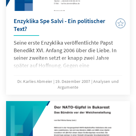
Enzyklika Spe Salvi - Ein politischer
Text?
Seine erste Enzyklika veröffentlichte Papst
Benedikt XVI. Anfang 2006 über die Liebe. In
seiner zweiten setzt er knapp zwei Jahre
später auf Hoffnung. Gegen eine
Privatisierung des Glaubens ermutigt die
Hoffnung die Menschen, sich aktiv an der
Dr. Karlies Abmeier
19. Dezember 2007
Analysen und
Argumente
Gestaltung der Gesellschaft zu beteiligen.
Darin liegt der politische Gehalt der Enzyklika.