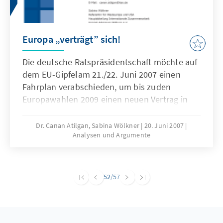
Europa „verträgt” sich!
Die deutsche Ratspräsidentschaft möchte auf
dem EU-Gipfelam 21./22. Juni 2007 einen
Fahrplan verabschieden, um bis zuden
Europawahlen 2009 einen neuen Vertrag in
Kraft zu setzen.Eines scheint sicher: Es wird
sich dabei nicht um den Verfassungsvertragin
Dr. Canan Atilgan, Sabina Wölkner
20. Juni 2007
Analysen und Argumente
seiner ursprünglichen Form handeln.
Gleichzeitig ist dieFortschreibung des Status
quo ohne jegliche Veränderungen
ebenfallsunwahrscheinlich. Welche Lösung
52
/57
könnten sowohl das Ja-Lager,das den
Verfassungsvertrag bereits ratifiziert hat, als
auch die verfassungskritischenStaaten