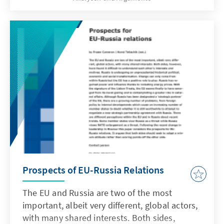
Ferner behandelt sie die Grenzen der
Erweiterungspolitik der NATO. Welche
Strategie empfiehlt sich gegenüber den
osteuropäischen Beitrittsaspiranten, welche
gegenüber den Partnern in anderen
Weltregionen?
Prospects of EU-Russia Relations
The EU and Russia are two of the most
important, albeit very different, global actors,
with many shared interests. Both sides,