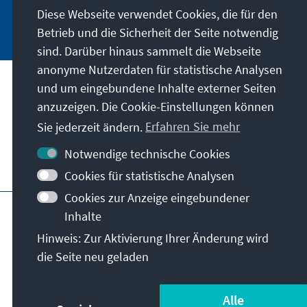
Diese Webseite verwendet Cookies, die für den
Jetzt abonnieren
Betrieb und die Sicherheit der Seite notwendig
sind. Darüber hinaus sammelt die Webseite
anonyme Nutzerdaten für statistische Analysen
und um eingebundene Inhalte externer Seiten
Anschrift
anzuzeigen. Die Cookie-Einstellungen können
Sie jederzeit ändern.
Erfahren Sie mehr
Kontakt
Notwendige technische Cookies
Besuchen Sie auch
Cookies für statistische Analysen
Cookies zur Anzeige eingebundener
Hauptseite der KAS
Impressum
Datenschutz
Inhalte
Nutzungsbedingungen
Hinweis: Zur Aktivierung Ihrer Änderung wird
Erklärung zur Barrierefreiheit
Barriere melden
die Seite neu geladen
Allg. Geschäftsbedingungen
© Konrad-Adenauer-Stiftung e.V. 2026
Alle