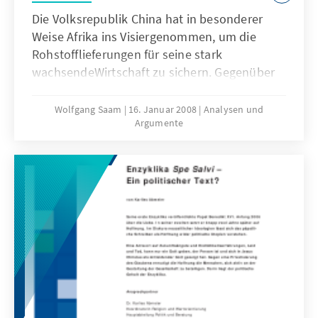
Die Volksrepublik China hat in besonderer
Weise Afrika ins Visiergenommen, um die
Rohstofflieferungen für seine stark
wachsendeWirtschaft zu sichern. Gegenüber
Afrikas Staaten nutzt China vorallem
vergünstigte Kredite und
Wolfgang Saam
16. Januar 2008
Analysen und
Argumente
Infrastrukturprojekte als Mittel zumEinstieg in
deren attraktive Rohstoffmärkte. Dies ist für
Afrikas Herrschereine willkommene
Gelegenheit, ihren Raum zum
Manövrierengegenüber den westlichen
Gebern und deren Forderungen nach
goodgovernance zu erweitern.