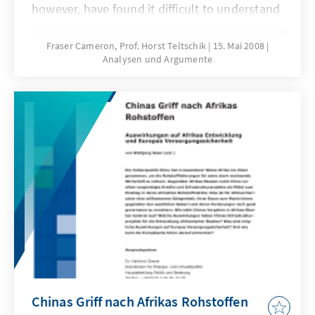
however, have found it difficult to understand
each other’s interests and motives. Following
the recent change in leadership in Moscow
Fraser Cameron, Prof. Horst Teltschik
15. Mai 2008
Analysen und Argumente
this paper considers the prospects for EU-
Russia relations. It argues that both sides
should seek to adopt a win-win attitude
rather than scoring points off the other side.
Chinas Griff nach Afrikas Rohstoffen