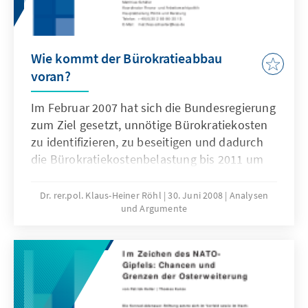
Deutschlands in diesem Prozess.
Wie kommt der Bürokratieabbau
voran?
Im Februar 2007 hat sich die Bundesregierung
zum Ziel gesetzt, unnötige Bürokratiekosten
zu identifizieren, zu beseitigen und dadurch
die Bürokratiekostenbelastung bis 2011 um
25 Prozent zu reduzieren. Die weitere
Umsetzung erfordert Zwischenetappen, um
Dr. rer.pol. Klaus-Heiner Röhl
30. Juni 2008
Analysen
und Argumente
bis Ende 2009 etwa die Hälfte des
angestrebten Ziels zu erreichen. Die
vorliegende Online-Publikation beschreibt,
wie der Bürokratieabbau vorankommt und
welche Perspektiven sich über die aktuelle
Legislaturperiode hinaus ergeben.