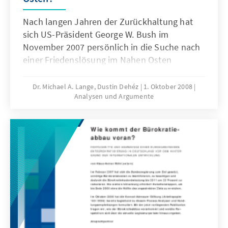
Nach langen Jahren der Zurückhaltung hat
sich US-Präsident George W. Bush im
November 2007 persönlich in die Suche nach
einer Friedenslösung im Nahen Osten
eingeschaltet. Trotz enttäuschender
Erfahrungen des Vorgängers Bill Clinton,
Dr. Michael A. Lange, Dustin Dehéz
1. Oktober 2008
Analysen und Argumente
ebenfalls gegen Ende der Amtszeit, lud Bush
zum Nahost-Treffen von Annapolis und
besuchte anschließend zum ersten Mal Israel
und die palästinensischen Gebiete. Welche
politischen Entwicklungen einen Erfolg des
Annapolis-Prozesses begünstigen und welche
Umstände diesen Prozess auch weiterhin
belasten, erörtert das vorliegende Papier
ebenso wie die Frage nach den Grundzügen
einer möglichen Friedensvereinbarung und
der möglichen Rolle Europas bzw.