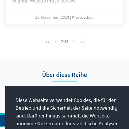
Nigeria Weekly Press Review
10. November 2023
Presseschau
7
/23
Über diese Reihe
Hier finden Sie die Presseberichte vom Auslandsbüro
Nigeria.
Diese Webseite verwendet Cookies, die für den
Betrieb und die Sicherheit der Seite notwendig
sind. Darüber hinaus sammelt die Webseite
anonyme Nutzerdaten für statistische Analysen