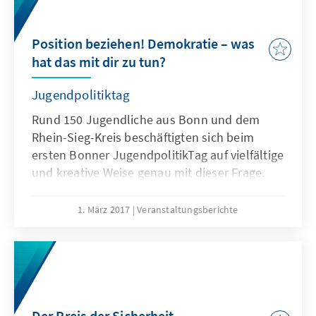
der Digitalisierung und den Möglichkeiten von
Netzpolitik im gesellschaftlichen Kontext
auseinandergesetzt.
Position beziehen! Demokratie – was
hat das mit dir zu tun?
Jugendpolitiktag
Rund 150 Jugendliche aus Bonn und dem
Rhein-Sieg-Kreis beschäftigten sich beim
ersten Bonner JugendpolitikTag auf vielfältige
und kreative Weise genau mit dieser Frage.
Die Botschaft: Demokratie ist kein
Selbstläufer sondern ein Privileg! Und sie lebt
1. März 2017
Veranstaltungsberichte
vom Mitmachen.
Der Preis der Sicherheit