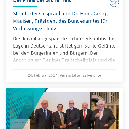
Steinfurter Gespräch mit Dr. Hans-Georg
Maaßen, Präsident des Bundesamtes für
Verfassungsschutz
Die derzeit angespannte sicherheitspolitische
Lage in Deutschland stiftet gemischte Gefühle
bei den Bürgerinnen und Bürgern. Der
Anschlag am Berliner Breitscheitplatz und die
jüngsten islamistisch motivierten
Terroranschläge treffen uns schwer in unserer
24. Februar 2017
Veranstaltungsberichte
freiheitlichen Wertevorstellung.Um etwas
Klarheit in die derzeitige Diskussion um
Behördenversagen und rechtsstaatliche
Prinzipien zu bringen, lud das Regionalbüro
Westfalen der Konrad-Adenauer-Stiftung
gemeinsam mit der VHS Steinfurt den
Präsidenten des Bundesamtes für