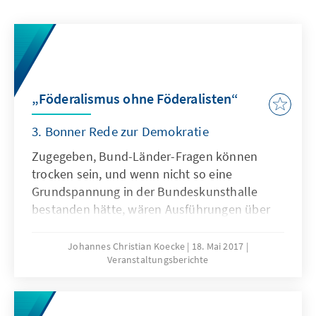
„Föderalismus ohne Föderalisten“
3. Bonner Rede zur Demokratie
Zugegeben, Bund-Länder-Fragen können
trocken sein, und wenn nicht so eine
Grundspannung in der Bundeskunsthalle
bestanden hätte, wären Ausführungen über
die Steuerquellen der Länder, den
Länderfinanzausgleich und die
Johannes Christian Koecke
18. Mai 2017
Veranstaltungsberichte
Hochschulpolitik auch eher ab- als aufregend
gewesen. Aber von Beginn an ging es bei der
Bonner Rede 2017 ums Ganze, um die
Konstruktion unseres Staates, um die vom