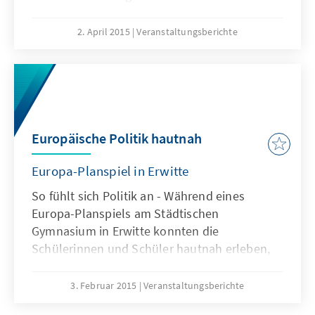
zum Thema „Was bedeuten PEGIDA und AfD
für Parteien und Demokratie in
2. April 2015
Veranstaltungsberichte
Deutschland?“. Diskutiert wurde im Rahmen
der Veranstaltungsreihe „Talk im Bahnhof“
unter der Schirmherrschaft des
Bundestagsabgeordneten Ansgar Heveling.
Europäische Politik hautnah
Europa-Planspiel in Erwitte
So fühlt sich Politik an - Während eines
Europa-Planspiels am Städtischen
Gymnasium in Erwitte konnten die
Schülerinnen und Schüler hautnah erleben,
welche Prozesse ein Land durchlaufen muss,
um den Beitrittskandidatenstatus für die EU
3. Februar 2015
Veranstaltungsberichte
zu erlangen.