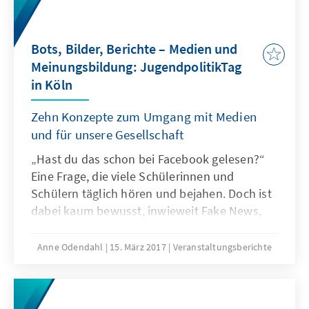
Grundgesetz mit Ewigkeitsgarantie versehene
föderalstaatliche Gliederung und deren
Bots, Bilder, Berichte – Medien und
Gefährdung.
Meinungsbildung: JugendpolitikTag
in Köln
Zehn Konzepte zum Umgang mit Medien
und für unsere Gesellschaft
„Hast du das schon bei Facebook gelesen?“
Eine Frage, die viele Schülerinnen und
Schülern täglich hören und bejahen. Doch ist
dabei kaum bewusst, inwieweit Fake News,
Social Bots oder digitale
Nachrichtenmeldungen unsere Meinung
Anne Odendahl
15. März 2017
Veranstaltungsberichte
prägen. Beim JugendpolitikTag „Dein
Standpunkt! DU zwischen Medien und Politik”
haben sich Jugendliche mit aktuellen Fragen