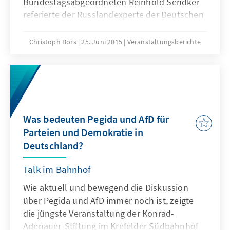
Bundestagsabgeordneten Reinhold Sendker
referierte der Russlandexperte der Deutschen
Welle, Andrey Gurkov, auf einer
Vortragsveranstaltung des Regionalbüros
Christoph Bors
25. Juni 2015
Veranstaltungsberichte
Westfalen im vollbesetzten Festsaal des
Bürgerhauses in Oelde über Russland und
Europa.
Was bedeuten Pegida und AfD für
Parteien und Demokratie in
Deutschland?
Talk im Bahnhof
Wie aktuell und bewegend die Diskussion
über Pegida und AfD immer noch ist, zeigte
die jüngste Veranstaltung der Konrad-
Adenauer-Stiftung im Krefelder Südbahnhof