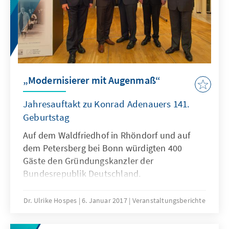
Verfassungsschutzes zu einem
Podiumsgespräch nach Steinfurt ein.
„Modernisierer mit Augenmaß“
Jahresauftakt zu Konrad Adenauers 141.
Geburtstag
Auf dem Waldfriedhof in Rhöndorf und auf
dem Petersberg bei Bonn würdigten 400
Gäste den Gründungskanzler der
Bundesrepublik Deutschland.
Dr. Ulrike Hospes
6. Januar 2017
Veranstaltungsberichte