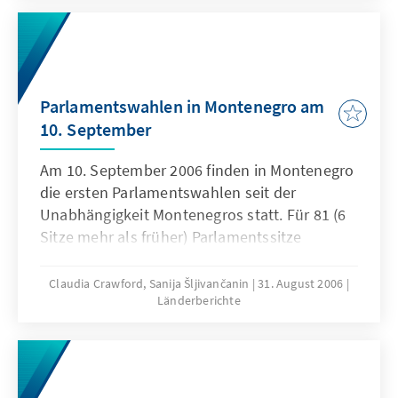
Parlamentswahlen in Montenegro am
10. September
Am 10. September 2006 finden in Montenegro
die ersten Parlamentswahlen seit der
Unabhängigkeit Montenegros statt. Für 81 (6
Sitze mehr als früher) Parlamentssitze
bewerben sich über 700 Kandidaten,
aufgeteilt auf 7 Koalitionslisten und 5
Claudia Crawford, Sanija Šljivančanin
31. August 2006
Länderberichte
Parteien. Neben der Parlamentswahl finden
gleichzeitig Kommunalwahlen für 13
Bürgermeister und 14 Stadtparlamente statt.