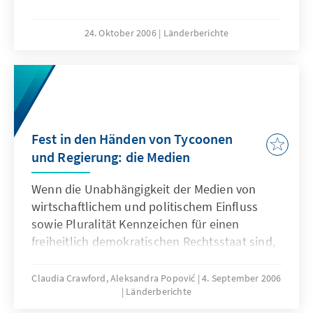
24. Oktober 2006
Länderberichte
Fest in den Händen von Tycoonen
und Regierung: die Medien
Wenn die Unabhängigkeit der Medien von
wirtschaftlichem und politischem Einfluss
sowie Pluralität Kennzeichen für einen
freiheitlich demokratischen Rechtsstaat sind,
dann ist Serbien noch einen sehr weiten
Schritt davon entfernt.
Claudia Crawford, Aleksandra Popović
4. September 2006
Länderberichte