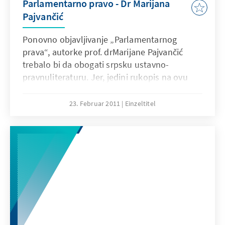
Parlamentarno pravo - Dr Marijana
Pajvančić
Ponovno objavljivanje „Parlamentarnog
prava“, autorke prof. drMarijane Pajvančić
trebalo bi da obogati srpsku ustavno-
pravnuliteraturu. Jer, jedini rukopis na ovu
temu potiče iz 19. veka.Zbog toga je
neophodno da se detaljno predstave
23. Februar 2011
Einzeltitel
struktura, unutrašnjaorganizacija, i način rada
parlamenta, status poslanika iskupštinske
procedure. Takođe, potrebno je da se te
oblasti detaljnoanaliziraju, i predstave iz
naučne i političke perspektive.