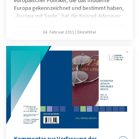
europäischer Politiker, die das moderne
Europa gekennzeichnet und bestimmt haben,
„Europa mit Seele“ hat die Konrad Adenauer
Stiftung Belgrad in Zusammenarbeit mir der
Union der Föderalisten Europas
24. Februar 2011
Einzeltitel
herausgegeben. Das Buch “Europa mit Seele”
hat zum Ziel, uns durch Reden bedeutender
europäischer Politiker und Leader in Zeiten
zurückzuführen als die europäische Idee
entstand, sich entwickelte, wuchs und reifer
wurde. Sie hat aber auch zum Ziel, uns mit
Herausforderungen auseinanderzusetzen, die
Europa noch vor sich hat.
Kommentar zur Verfassung der