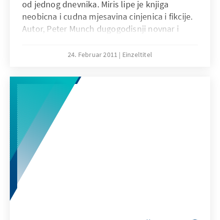
od jednog dnevnika. Miris lipe je knjiga
neobicna i cudna mjesavina cinjenica i fikcije.
Autor, Peter Munch dugogodisnji novnar i
ratni reporter iz Bosne i Hercegovine se deset
godina nakon okoncanja agresije vratio u
24. Februar 2011
Einzeltitel
Sarajevo i slucajno naisao na pricu i dnevnik
Nine Zeljkovic.