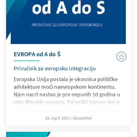
EVROPA od A do Š
Priručnik za evropsku integraciju
Evropska Unija postala je okosnica političke
arhitekture moći naevropskom kontinentu.
Njen nacrt nastao je pre nepunih 50 godina u
vidu Rimskih ugovora. Taj veliki Ugovor bio je
tlocrt građevine jednenove, integrisane
Evrope. Gustina evropske integracije danas je
26. April 2011
Einzeltitel
dostiglanivo koji nameće pitanje završetka
procesa integracije, i koji