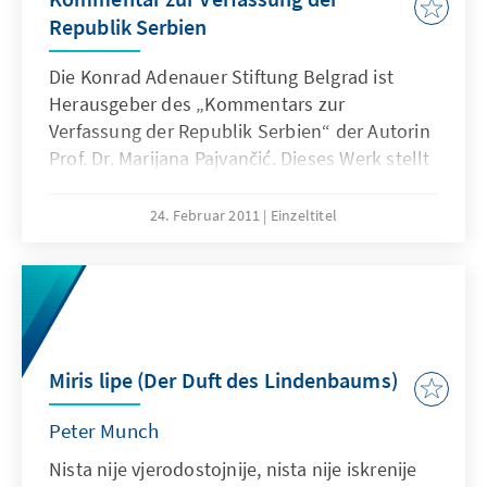
Republik Serbien
Die Konrad Adenauer Stiftung Belgrad ist
Herausgeber des „Kommentars zur
Verfassung der Republik Serbien“ der Autorin
Prof. Dr. Marijana Pajvančić. Dieses Werk stellt
eine umfassende und wissenschaftlich
fundierte Analyse der in 2006 verabschiedeten
24. Februar 2011
Einzeltitel
serbischen Verfassung dar. In dieser
Publikation analysiert die Autorin auf
konstruktiv-kritischer Art die rechtlichen
Lösungen dieser Verfassung und prüft die
Kapazitäten der Verfassung für ihre
Integration in den EU-Rechtsraum.
Miris lipe (Der Duft des Lindenbaums)
Peter Munch
Nista nije vjerodostojnije, nista nije iskrenije