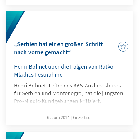
Brüssel getroffen. Die in der vergangenen
Woche erzielten Vereinbarungen sind erste
greifbare Ergebnisse des Dialogs zwischen
Belgrad und Pristina und können als wichtiger
Erfolg der Balkanpolitik der EU gewertet
werden.
„Serbien hat einen großen Schritt
nach vorne gemacht“
Henri Bohnet über die Folgen von Ratko
Mladics Festnahme
Henri Bohnet, Leiter des KAS-Auslandsbüros
für Serbien und Montenegro, hat die jüngsten
Pro-Mladic-Kundgebungen kritisiert.
6. Juni 2011
Einzeltitel