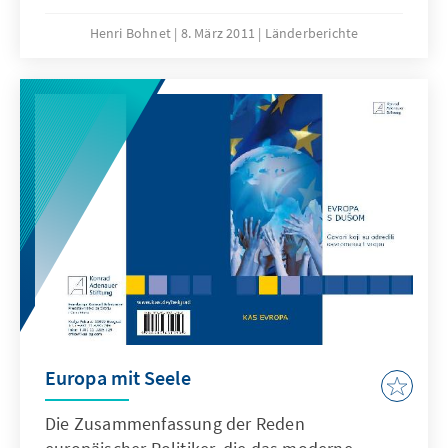
Unzufriedenheit der Bevölkerung und der
ausbleibenden wirtschaftlichen Erholung
Henri Bohnet
8. März 2011
Länderberichte
wieder die Initiative ergreifen. Denn die
Regierung ist nach mehreren
Unstimmigkeiten innerhalb der Koalition
deutlich geschwächt; die Opposition um
Nikolics Fortschrittspartei erhöht den Druck
auf vorzeitige Wahlen.
Europa mit Seele
Die Zusammenfassung der Reden