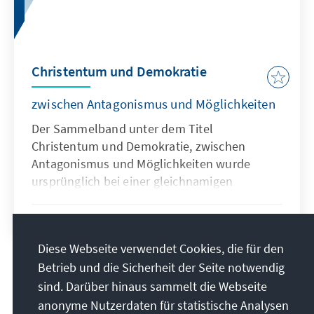
Christentum und Demokratie
zwischen Antagonismus und Möglichkeiten
Der Sammelband unter dem Titel
Christentum und Demokratie, zwischen
Antagonismus und Möglichkeiten wurde
ursprünglich bei einer gleichnamigen
Seminarreihe in Referatform vorgetragen. Alle
Teilnehmer bzw. Beitragsautoren sind
Jelena Jablanov Maksimović
10. Februar 2011
Einzeltitel
Nachwuchswissenschaftler, die sich in ihrer
Diese Webseite verwendet Cookies, die für den
Forschung schwerpunktmäßig mit
Betrieb und die Sicherheit der Seite notwendig
Christdemokratie und mit verwandten
10
/22
sind. Darüber hinaus sammelt die Webseite
Themenkomplexen befassen.
anonyme Nutzerdaten für statistische Analysen