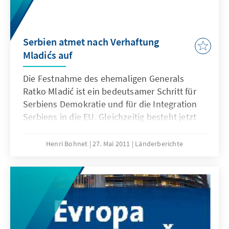
Serbien atmet nach Verhaftung
Mladićs auf
Die Festnahme des ehemaligen Generals
Ratko Mladić ist ein bedeutsamer Schritt für
Serbiens Demokratie und für die Integration
Serbiens in die EU. Gleichzeitig besteht jetzt
die berechtigte Hoffnung auf eine nachhaltige
Aussöhnung in der Region des westlichen
Henri Bohnet
27. Mai 2011
Länderberichte
Balkan und die Aufarbeitung seiner
schwersten Konflikte.