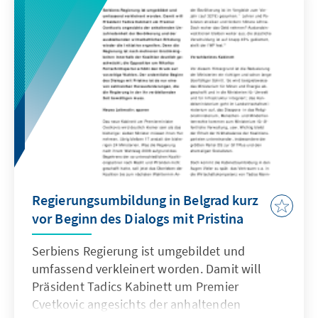
zahtevainstitucionalnu pouzdanost.
Ugovorom iz Lisabona trebalo bi hitnoda se
izvrši neophodno prilagođavanje strateškog
usmerenja Evrope...
Regierungsumbildung in Belgrad kurz
vor Beginn des Dialogs mit Pristina
Serbiens Regierung ist umgebildet und
umfassend verkleinert worden. Damit will
Präsident Tadics Kabinett um Premier
Cvetkovic angesichts der anhaltenden