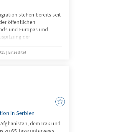
ration stehen bereits seit
der öffentlichen
nds und Europas und
uspitzung der
ine rasante Dynamik
denauer-Stiftung hat
2015
Einzeltitel
das Thema in anderen
genommen wird und welche
rt gibt. Darüber hinaus
arbeiter und -
uelle Stimmung und den
ionen in den
und ihren Anrainer-Staaten
tion in Serbien
 Afghanistan, dem Irak und
bis zu 65 Tage unterwegs,