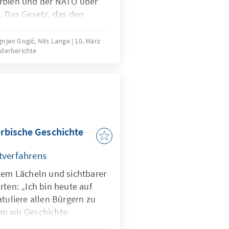
erbien und der NATO über
. Das Gesetz, das den
freiheit und
 während ihres
njen Gogić, Nils Lange
10. März
derberichte
oder beim Durchqueren
gewährt, wurde mit 156
stimme bei sechs
ment angenommen. Von
ordneten nahmen 163 an
erbische Geschichte
tverfahrens
item Lächeln und sichtbarer
rten: „Ich bin heute auf
atuliere allen Bürgern zu
m wir Geschichte
der serbische