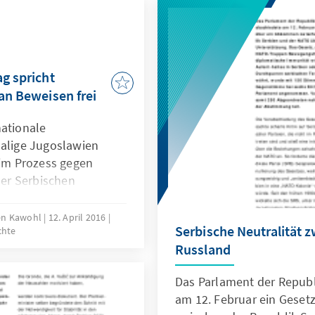
ag spricht
 an Beweisen frei
nationale
malige Jugoslawien
 im Prozess gegen
der Serbischen
 Kriegsverbrechen in
na und Serbien in den
fen Kawohl
12. April 2016
Serbische Neutralität 
chte
richt sprach Šešelj in
Russland
aus Mangel an
iesem Urteil
Das Parlament der Republ
uf serbischer,
am 12. Februar ein Gese
ite aus.