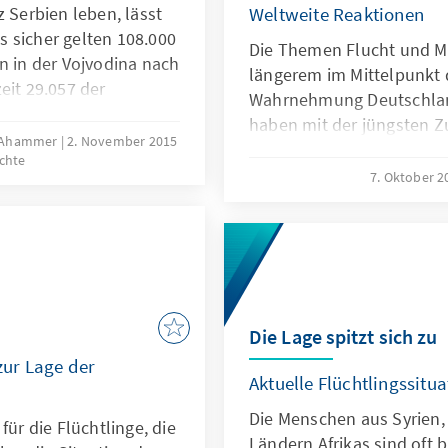
z Serbien leben, lässt
Weltweite Reaktionen
ls sicher gelten 108.000
Die Themen Flucht und Mig
n in der Vojvodina nach
längerem im Mittelpunkt 
eit 29.057 der
Wahrnehmung Deutschla
nschen. Schätzungen
haben mit der jüngsten Z
e Roma-Population von
a Ahammer
2. November 2015
Flüchtlingsproblematik e
chte
, die auch als
entwickelt. Die Konrad-A
7. Oktober 
n Staat und die
zusammengetragen, wie 
en werden.
Regionen der Welt wahr
eigenen Erfahrungen es do
haben unsere Auslandsmit
mitarbeiterinnen die akt
Tenor politischer Diskuss
Die Lage spitzt sich zu
Mitgliedsstaaten der EU 
ur Lage der
eingefangen.
Aktuelle Flüchtlingssitua
Die Menschen aus Syrien,
für die Flüchtlinge, die
Ländern Afrikas sind oft 