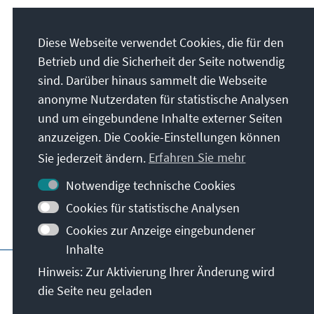
Kontakt
Diese Webseite verwendet Cookies, die für den
Betrieb und die Sicherheit der Seite notwendig
Office.Belgrade@kas.de
sind. Darüber hinaus sammelt die Webseite
anonyme Nutzerdaten für statistische Analysen
+381 11 4024-163
und um eingebundene Inhalte externer Seiten
+381 11 4024-163
anzuzeigen. Die Cookie-Einstellungen können
Alle Kontaktoptionen im Überblick
Sie jederzeit ändern.
Erfahren Sie mehr
Notwendige technische Cookies
Cookies für statistische Analysen
Cookies zur Anzeige eingebundener
Inhalte
Hauptseite der KAS
Impressum
Datensc
Hinweis: Zur Aktivierung Ihrer Änderung wird
die Seite neu geladen