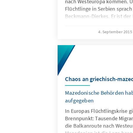
nach Westeuropa kommen. Übe
Flüchtlinge in Serbien sprach
Beckmann-Dierkes. Er ist der 
Auslandsbüros in Belgrad.
4. September 2015
Chaos an griechisch-maze
Mazedonische Behörden hab
aufgegeben
In Europas Flüchtlingskrise g
Brennpunkt: Tausende Migra
die Balkanroute nach Westeu