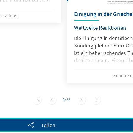
nders dramatisch. Die
e Züge von
Einigung in der Griech
n nach Serbien bis
Einzeltitel
 Bilder sind an
Weltweite Reaktionen
eten“, sagte Norbert
s Auslandsbüros in
Die Einigung in der Griec
iew mit N24.
Sondergipfel der Euro-Gr
ist ein beherrschendes T
darüber hinaus. Einen Üb
Politik und Medien in ihr
Auslandsmitarbeiterinnen
28. Juli 20
Konrad-Adenauer-Stiftun
Stimmungsbild.
5
/22
Teilen