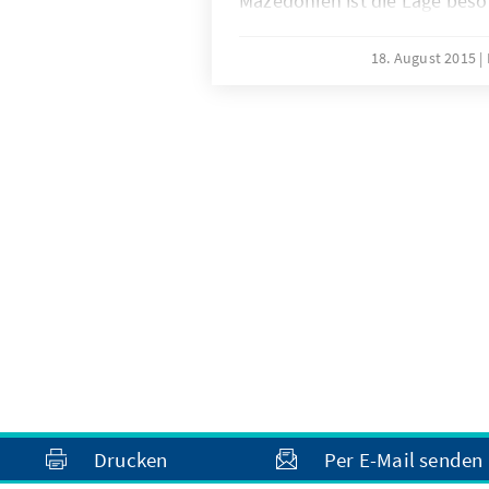
Mazedonien ist die Lage beso
Menschen versuchen über di
Griechenland über Mazedonie
18. August 2015
nach Ungarn zu kommen. „Die
Dramatik fast nicht zu überbi
Beckmann-Dierkes, Leiter de
Belgrad, am Montag im Interv
Drucken
Per E-Mail senden