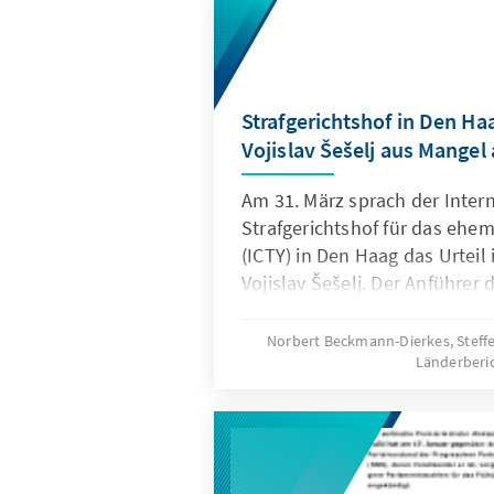
Strafgerichtshof in Den Ha
Vojislav Šešelj aus Mangel
Am 31. März sprach der Inter
Strafgerichtshof für das ehe
(ICTY) in Den Haag das Urteil
Vojislav Šešelj. Der Anführer 
Radikalen Partei wurde wegen
Kroatien, Bosnien-Herzegowi
Norbert Beckmann-Dierkes, Stef
Länderberi
90er Jahren angeklagt. Das Ge
allen neun Anklagepunkten 
Beweisen frei und löste mit d
unterschiedliche Reaktionen a
kroatischer und bosnischer Se