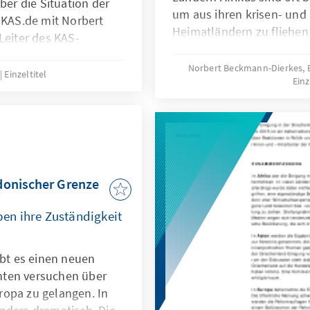
r die Situation der
um aus ihren krisen- und
 KAS.de mit Norbert
Heimatländern zu fliehen
Leiter des KAS-
für sich und ihre Familien
Deutschland zu suchen.
Norbert Beckmann-Dierkes, 
Einzeltitel
Einz
donischer Grenze
en ihre Zuständigkeit
ibt es einen neuen
nten versuchen über
ropa zu gelangen. In