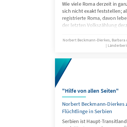
Wie viele Roma derzeit in gan
sich nicht exakt feststellen; a
registrierte Roma, davon lebe
der letzten Volkszählung derz
Minderheit angehörenden Me
wiederum ergaben eine real
Norbert Beckmann-Dierkes, Barbar
Länderberi
450.000 bis 500.000 Menschen
Beurteilungsgrundlage für de
Zivilgesellschaft herangezog
"Hilfe von allen Seiten"
Norbert Beckmann-Dierkes z
Flüchtlinge in Serbien
Serbien ist Haupt-Transitland 