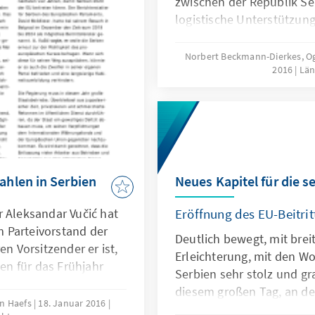
zwischen der Republik S
logistische Unterstützung
NATO-Truppen Bewegungs
diplomatische Immunität
Norbert Beckmann-Dierkes, Og
2016
Län
Aufenthaltes in Serbien 
serbischen Territoriums 
Stimmen und einer Gegen
Enthaltungen vom Parla
den insgesamt 250 Abge
der Abstimmung teil.
Neues Kapitel für die s
hlen in Serbien
Eröffnung des EU-Beitrit
r Aleksandar Vučić hat
 Parteivorstand der
Deutlich bewegt, mit bre
en Vorsitzender er ist,
Erleichterung, mit den Wo
n für das Frühjahr
Serbien sehr stolz und gr
diesem großen Tag, an de
yn Haefs
18. Januar 2016
schreiben“, wendete sich 