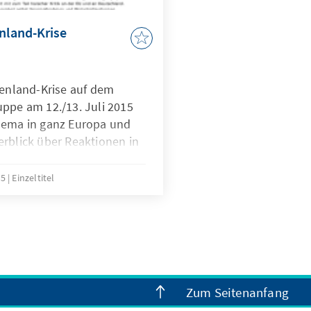
enland-Krise
henland-Krise auf dem
uppe am 12./13. Juli 2015
hema in ganz Europa und
erblick über Reaktionen in
en Einsatzländern geben die
 und -mitarbeiter der
15
Einzeltitel
g in dem vorliegenden
Zum Seitenanfang