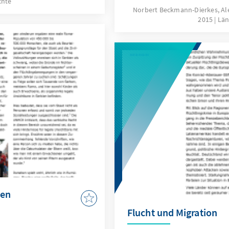
chte
Premierminister Aleksand
Norbert Beckmann-Dierkes, A
2015
Län
2015 bei der Pressekonfer
Eröffnung der ersten Ver
Rahmen des serbischen EU
Öffentlichkeit.
ien
Flucht und Migration