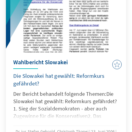
Wahlbericht Slowakei
Die Slowakei hat gewählt: Reformkurs
gefährdet?
Der Bericht behandelt folgende Themen:Die
Slowakei hat gewählt: Reformkurs gefährdet?
1. Sieg der Sozialdemokraten - aber auch
Zugewinne für die Konservativen2. Das
Wahlergebnis im Detail3. Der Koalitionspoker
beginnt
Dr. jur. Stefan Gehrold, Christoph Thanei
23. Juni 2006