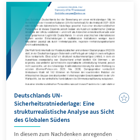
die Mobilisierung entsprechender radikaler
Gruppierungen verstärkt. Zugleich bergen sie
erhebliche innen- und außenpolitische
Risiken, insbesondere für die Stabilität des
Landes und seine Beziehungen zu
afrikanischen Partnern.
Deutschlands UN-
Sicherheitsratniederlage: Eine
strukturrealistis­che Analyse aus Sicht
des Globalen Südens
In diesem zum Nachdenken anregenden