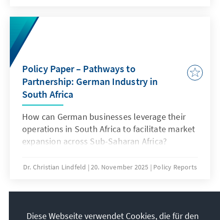
USA das Format im Jahresverlauf 2025
zunehmend boykottierten und dem Gipfel
selbst fernblieben. Zudem prägten neue
Entwicklungen im Ukrainekrieg sowie die
ernüchternde Bilanz der COP30-
Policy Paper – Pathways to
Verhandlungen die internationale
Partnership: German Industry in
Berichterstattung und überschatteten das
South Africa
Gipfeltreffen.
How can German businesses leverage their
operations in South Africa to facilitate market
expansion across Sub-Saharan Africa?
Dr. Christian Lindfeld
20. November 2025
Policy Reports
1
/33
Diese Webseite verwendet Cookies, die für den