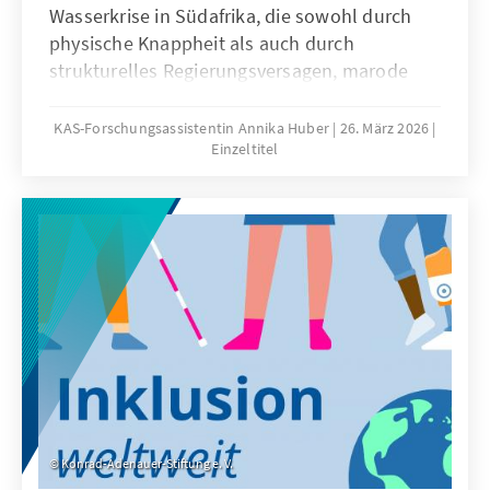
Wasserkrise in Südafrika, die sowohl durch
physische Knappheit als auch durch
strukturelles Regierungsversagen, marode
Infrastruktur und wachsende Kriminalität im
Wassersektor verschärft wird. Der Bericht
KAS-Forschungsassistentin Annika Huber
26. März 2026
Einzeltitel
zeigt zentrale Ursachen, aktuelle
Entwicklungen und staatliche
Gegenmaßnahmen auf.
Konrad-Adenauer-Stiftung e. V.