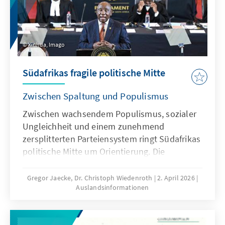
Xinhua, Imago
Südafrikas fragile politische Mitte
Zwischen Spaltung und Populismus
Zwischen wachsendem Populismus, sozialer
Ungleichheit und einem zunehmend
zersplitterten Parteiensystem ringt Südafrikas
politische Mitte um Orientierung. Die
Democratic Alliance besitzt zwar das
Potenzial zur Catch-all-Partei, die
Gregor Jaecke, Dr. Christoph Wiedenroth
2. April 2026
Auslandsinformationen
Wählerschichten jenseits klassischer Klassen-
und Milieugrenzen ansprechen kann. Doch
welche Strategien werden benötigt, um das