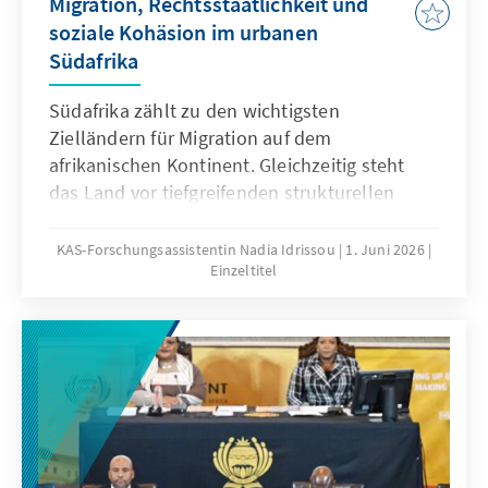
Migration, Rechtsstaatlichkeit und
soziale Kohäsion im urbanen
Südafrika
Südafrika zählt zu den wichtigsten
Zielländern für Migration auf dem
afrikanischen Kontinent. Gleichzeitig steht
das Land vor tiefgreifenden strukturellen
Herausforderungen: einer erweiterten
Arbeitslosenquote von 42,1 Prozent,
KAS-Forschungsassistentin Nadia Idrissou
1. Juni 2026
Einzeltitel
ausgeprägter sozialer Ungleichheit,
überlasteten öffentlichen Diensten und weit
verbreitetem Misstrauen gegenüber
staatlichen Institutionen.