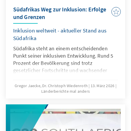
Südafrikas Weg zur Inklusion: Erfolge
und Grenzen
Inklusion weltweit - aktueller Stand aus
Südafrika
Südafrika steht an einem entscheidenden
Punkt seiner inklusiven Entwicklung. Rund 5
Prozent der Bevölkerung sind trotz
gesetzlicher Fortschritte und wachsender
politischer Aufmerksamkeit weiterhin von
Bildungs-, Arbeits- und Teilhabebarrieren
Gregor Jaecke, Dr. Christoph Wiedenroth
13. März 2026
Länderberichte mal anders
betroffen. Zugleich zeigen Entwicklungen wie
die Anerkennung der südafrikanischen
Gebärdensprache und internationale
sportliche Erfolge, welches Potenzial
entsteht, wenn Barrieren aktiv abgebaut
werden. Dialogformate und praxis-orientierte