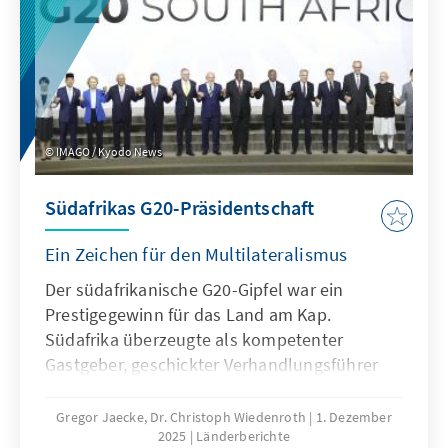
Ansätze zeigen sich als wirksam. Jedoch
erfordert die Gewährleistung der
gleichberechtigten Teilhabe von Menschen
mit Behinderung ein kontinuierliches
Engagement aller gesellschaftlichen Akteure.
IMAGO / Kyodo News
Südafrikas G20-Präsidentschaft
Ein Zeichen für den Multilateralismus
Der südafrikanische G20-Gipfel war ein
Prestigegewinn für das Land am Kap.
Südafrika überzeugte als kompetenter
Gastgeber, geschickter Verhandlungsführer
und entschiedener Fürsprecher multilateraler
Lösungen. Die Präsidentschaft stand jedoch
Gregor Jaecke, Dr. Christoph Wiedenroth
1. Dezember
2025
Länderberichte
vor der Herausforderung, dass besonders die