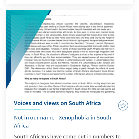
comprehensive and sustainable response to
the xenophobic crisis as well as its stance to
provide targeted community dialogues and
constant engagement with local government
to ensure that the plight of the African
migrant community is protected and their
human rights are upheld, so that xenophobia
does not rear its ugly head time and time
again.
Voices and views on South Africa
Not in our name - Xenophobia in South
Africa
South Africans have come out in numbers to