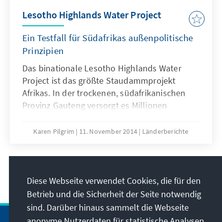
Lesotho Highlands Water Project
Ein Testfall für Südafrikas außenpolitische
Prinzipien
Das binationale Lesotho Highlands Water
Project ist das größte Staudammprojekt
Afrikas. In der trockenen, südafrikanischen
Provinz Gauteng versorgt es Millionen
Menschen und die Industrie mit Wasser. Durch
Wasserkraftwerke erhält das Königreich
Karen Pilgrim
11. November 2014
Länderberichte
Lesotho dringend benötigte Elektrizität. Die
dadurch entstandenen gegenseitigen
Abhängigkeiten haben auch politische Folgen.
17
/33
Diese Webseite verwendet Cookies, die für den
Betrieb und die Sicherheit der Seite notwendig
sind. Darüber hinaus sammelt die Webseite
anonyme Nutzerdaten für statistische Analysen