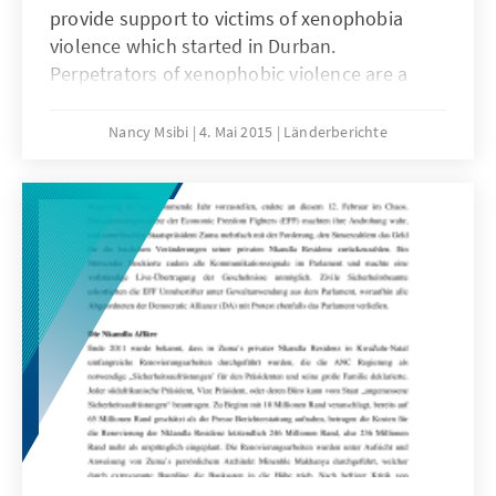
provide support to victims of xenophobia
violence which started in Durban.
Perpetrators of xenophobic violence are a
minority; the majority of South Africans are
tolerant towards foreigners. Xenophobia in
Nancy Msibi
4. Mai 2015
Länderberichte
South Africa is targeted at Africans, Pakistanis,
Ethiopians, Bangladeshi and Somalis only;
white foreigners are immune from it.