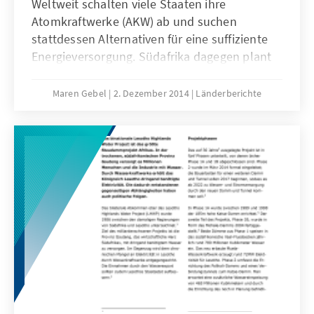
Weltweit schalten viele Staaten ihre
Atomkraftwerke (AKW) ab und suchen
stattdessen Alternativen für eine suffiziente
Energieversorgung. Südafrika dagegen plant
den Ausbau atomarer Energie. 9,6 GW sollen
zukünftig zusätzlich aus Atomenergie
Maren Gebel
2. Dezember 2014
Länderberichte
gewonnen werden. Südafrika muss sich, als
Schwellenland, mit der steigenden Nachfrage
nach bezahlbarem Strom von Industrie und
Bevölkerung und der selbstauferlegten
Minimierung der CO2 Emission durch die
Stromproduktion auseinandersetzen. Es steht
vor der Aufgabe seine Energiezukunft
nachhaltig, kostengünstig und CO2-arm zu
planen.