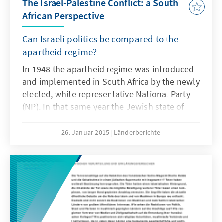
The Israel-Palestine Conflict: a South
African Perspective
Can Israeli politics be compared to the
apartheid regime?
In 1948 the apartheid regime was introduced
and implemented in South Africa by the newly
elected, white representative National Party
(NP). In that same year the Jewish state of
Israel was officially declared a sovereign
state. During apartheid (1948-1994) the
26. Januar 2015
Länderberichte
people of SA bore witness to harsh
segregation, discrimination and
disenfranchisement of its majority black
population. Israel has repeatedly been
accused of having similar characteristics. SA
recognises a Palestinian State, condemns and
criticises the actions towards Palestinian