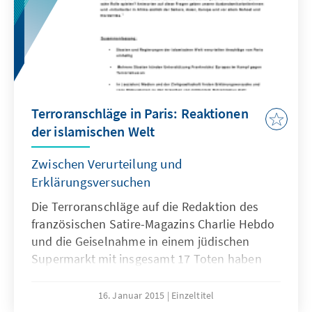
people and supports the notion of a ‘Two-
state’ solution.
Terroranschläge in Paris: Reaktionen
der islamischen Welt
Zwischen Verurteilung und
Erklärungsversuchen
Die Terroranschläge auf die Redaktion des
französischen Satire-Magazins Charlie Hebdo
und die Geiselnahme in einem jüdischen
Supermarkt mit insgesamt 17 Toten haben
weltweit Bestürzung hervorgerufen. Im
Mittelpunkt der öffentlichen Debatte steht
16. Januar 2015
Einzeltitel
seitdem nicht nur die effiziente Bekämpfung