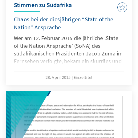
Stimmen zu Südafrika
Chaos bei der diesjährigen “State of the
Nation” Ansprache
Wer am 12. Februar 2015 die jährliche ‚State
of the Nation Ansprache’ (SoNA) des
südafrikanischen Präsidenten Jacob Zuma im
Fernsehen verfolgte, bekam ein skurriles und
frustrierendes Schauspiel zu sehen. Die
Staatsrede, die der südafrikanische Präsident
28. April 2015
Einzeltitel
am Anfang jeden neuen Jahres vor dem
Parlament hält, um rückblickend auf die
politischen, sozialen und ökonomischen
Entwicklungen des Jahres einzugehen, und
gleichzeitig das Programm seiner Regierung
für das kommende Jahr vorzustellen, endete
an diesem 12. Februar im Chaos.