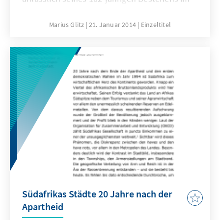
Mbombela-Fußballstadion, Mpumalanga-
Provinz bekannt. Das Election Manifesto 2014
Marius Glitz
21. Januar 2014
Einzeltitel
trägt dieÜberschrift „Zusammen bringen wir
Südafrika vorwärts“ („Together we move
South Africaforward“).
Südafrikas Städte 20 Jahre nach der
Apartheid