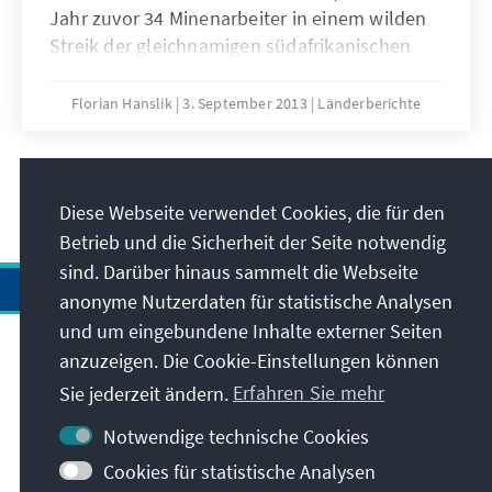
Jahr zuvor 34 Minenarbeiter in einem wilden
Streik der gleichnamigen südafrikanischen
Platinmine im Platingürtel der Nordwest-
Provinz bei einem blutigen Polizeieinsatz
Florian Hanslik
3. September 2013
Länderberichte
getötet, 78 Kumpel zum Teil schwer
verwundet und weitere 270 vorläufig
inhaftiert wurden. Staatspräsident Jacob
20
/33
Zuma bezeichnete die Vorkommnisse in
Diese Webseite verwendet Cookies, die für den
einem offiziellen Statement als „a tragic and
Betrieb und die Sicherheit der Seite notwendig
sad loss of life“ und sprach von „unsäglichen
sind. Darüber hinaus sammelt die Webseite
Schmerzen“, die das ganze Land in tiefe
anonyme Nutzerdaten für statistische Analysen
Trauer und Schockstarre versetzt hätten.
und um eingebundene Inhalte externer Seiten
anzuzeigen. Die Cookie-Einstellungen können
Anschrift
Sie jederzeit ändern.
Erfahren Sie mehr
Kontakt
Notwendige technische Cookies
Cookies für statistische Analysen
Besuchen Sie auch