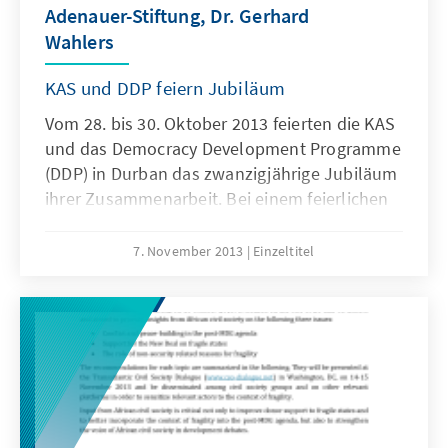
Adenauer-Stiftung, Dr. Gerhard
Wahlers
KAS und DDP feiern Jubiläum
Vom 28. bis 30. Oktober 2013 feierten die KAS
und das Democracy Development Programme
(DDP) in Durban das zwanzigjährige Jubiläum
ihrer Zusammenarbeit. Bei einem feierlichen
Abendessen mit Freunden und Partnern von
DDP, hielt der stellvertretende
7. November 2013
Einzeltitel
Generalsekretär der KAS, Dr. Gerhard Wahlers,
den Festvortrag. Nachfolgend die Ansprache
von Herrn Dr. Wahlers im Wortlaut.