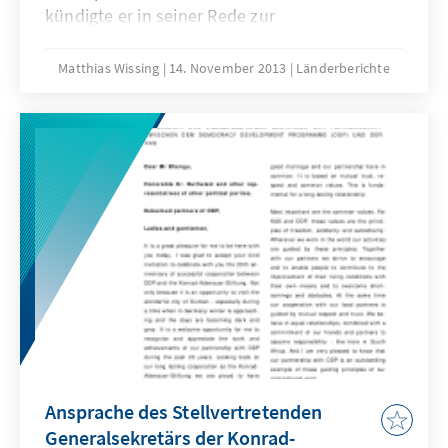
kündigte er in seiner Rede zur
Parlamentseröffnung am 02. Februar 1990 an,
über eine neue demokratische
Matthias Wissing
14. November 2013
Länderberichte
Verfassungsordnung verhandeln zu wollen.
Gleichzeitig ordnete er die Aufhebung des
Verbots zahlreicher Oppositionsparteien und
insbesondere die sofortige Freilassung
Nelson Mandelas aus der Haft an.
Ansprache des Stellvertretenden
Generalsekretärs der Konrad-