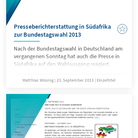
Public Policy Institute, took place in
Johannesburg, South Africa, on 18 October
2013. The recommendations and outcomes of
the conference are summarized in the
Presseberichterstattung in Südafrika
following.
zur Bundestagswahl 2013
Nach der Bundestagswahl in Deutschland am
vergangenen Sonntag hat auch die Presse in
Südafrika auf den Wahlausgang reagiert.
Matthias Wissing
23. September 2013
Einzeltitel