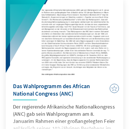
Heritage Institution (Nigeria) und das
Economic Policy Research Center (Uganda).
Die Konrad-Adenauer-Stiftung förderte die
Veranstaltung über das KAS-Auslandsbüro
Johannesburg.
Das Wahlprogramm des African
National Congress (ANC)
Der regierende Afrikanische Nationalkongress
(ANC) gab sein Wahlprogramm am 8.
Januarim Rahmen einer großangelegten Feier
anlässlich seines 102-jährigen Bestehens im