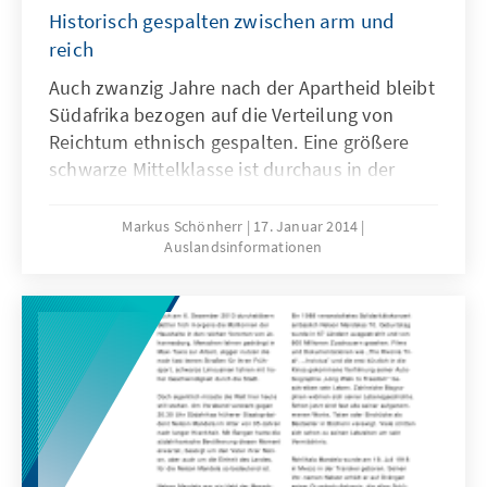
Historisch gespalten zwischen arm und
reich
Auch zwanzig Jahre nach der Apartheid bleibt
Südafrika bezogen auf die Verteilung von
Reichtum ethnisch gespalten. Eine größere
schwarze Mittelklasse ist durchaus in der
Lage, etwas an diesem Misstand zu ändern –
auf das Stadtbild muss sich dies aber nicht
Markus Schönherr
17. Januar 2014
Auslandsinformationen
zwangsweise auswirken. An
Lösungsvorschlägen für eine inklusivere Stadt
mangelt es nicht. Die vergangenen zwanzig
Jahre zeigten jedoch, dass sich ein Großteil
der Pläne als ohnmächtig erwies, die
historischen Barrieren zu beseitigen.