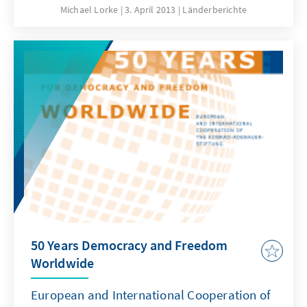
Nachdem der Präsident auf die aktuellen und
Michael Lorke
3. April 2013
Länderberichte
gravierenden Herausforderungen des Landes,
wie beispielsweise hohe Kriminalität, große
Armut und soziale Ungleichheit sowie auf
Schwächen des Bildungssystems
eingegangen war und Maßnahmen zur
Verbesserung angekündigt hatte, lag es nun
an seinem Finanzminister, den finanziellen
Rahmen dieser Reformen zu erläutern.
50 Years Democracy and Freedom
Worldwide
European and International Cooperation of