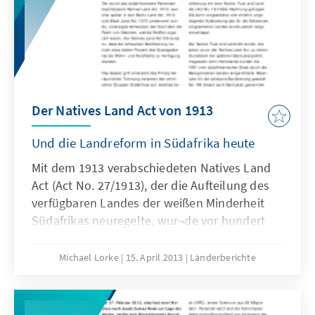
Der Natives Land Act von 1913
Und die Landreform in Südafrika heute
Mit dem 1913 verabschiedeten Natives Land
Act (Act No. 27/1913), der die Aufteilung des
verfügbaren Landes der weißen Minderheit
Südafrikas neuregelte, wur¬de vor hundert
Jahren der Grundstein für die systematische
Entrechtung und wirtschaftliche
Michael Lorke
15. April 2013
Länderberichte
Entmündigung der schwarzen Bevölkerung
gelegt. Die tiefgreifenden Folgen dieser
Gesetzgebung sind auch heute noch –