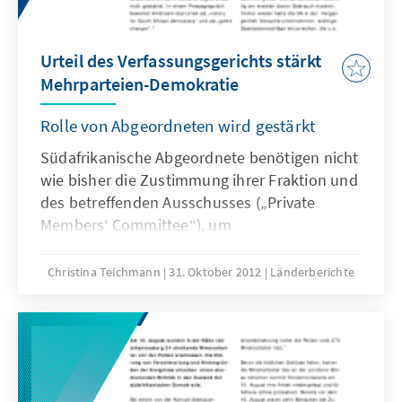
Urteil des Verfassungsgerichts stärkt
Mehrparteien-Demokratie
Rolle von Abgeordneten wird gestärkt
Südafrikanische Abgeordnete benötigen nicht
wie bisher die Zustimmung ihrer Fraktion und
des betreffenden Ausschusses („Private
Members‘ Committee“), um
Gesetzesvorschläge einreichen zu können, so
lautet das am 9. Oktober 2012 gefällte Urteil
Christina Teichmann
31. Oktober 2012
Länderberichte
des südafrikanischen Verfassungsgerichts
unter Vorsitz des Obersten
Verfassungsrichters Mogoeng Mogoeng.