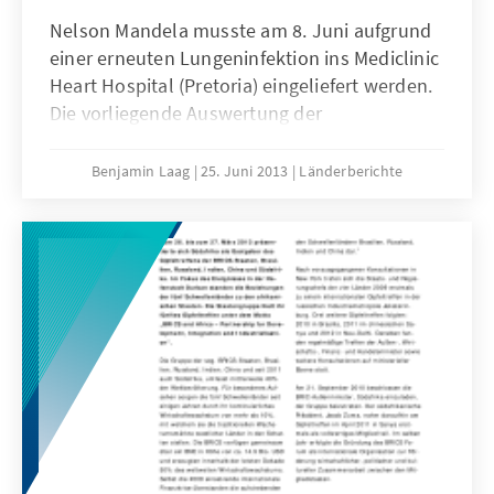
Nelson Mandela musste am 8. Juni aufgrund
einer erneuten Lungeninfektion ins Mediclinic
Heart Hospital (Pretoria) eingeliefert werden.
Die vorliegende Auswertung der
anschließenden Berichterstattung
südafrikanischer Zeitungen zeichnet den
Benjamin Laag
25. Juni 2013
Länderberichte
Verlauf der aktuellen Diskussionen nach und
schätzt Auswirkungen auf den African
National Congress (ANC) sowie Südafrika ein.