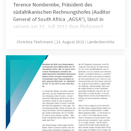
Terence Nombembe, Präsident des
südafrikanischen Rechnungshofes (Auditor
General of South Africa „AGSA“), lässt in
seinem am 23. Juli 2012 dem Parlament
vorgelegten Bericht zur kommunalen
Finanzwirtschaft für das Haushaltsjahr
Christina Teichmann
13. August 2012
Länderberichte
2010/2011 keinen Zweifel daran, dass sich
Südafrikas Kommunen in einer schweren
Krise befinden. Die Ergebnisse des Berichts
sind vernichtend und fordern nicht nur
Kommunen, sondern auch Provinzen und die
Nationalregierung zum Handeln auf.