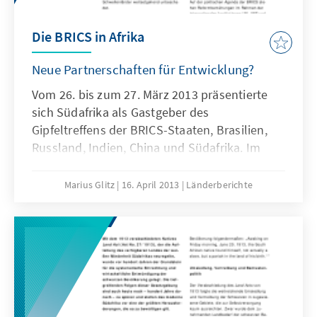
Die BRICS in Afrika
Neue Partnerschaften für Entwicklung?
Vom 26. bis zum 27. März 2013 präsentierte
sich Südafrika als Gastgeber des
Gipfeltreffens der BRICS-Staaten, Brasilien,
Russland, Indien, China und Südafrika. Im
Fokus des Ereignisses in der Hafenstadt
Durban standen die Beziehungen der fünf
Marius Glitz
16. April 2013
Länderberichte
Schwellenländer zu den afrikanischen
Staaten. Die Staatengruppe hielt ihr fünftes
Gipfeltreffen unter dem Motto „BRICS and
Africa – Partnership for Development,
Integration and Industrialisation“.