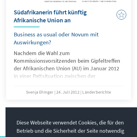
Südafrikanerin führt künftig
Afrikanische Union an
Business as usual oder Novum mit
Auswirkungen?
Nachdem die Wahl zum
Kommissionsvorsitzenden beim Gipfeltreffen
der Afrikanischen Union (AU) im Januar 2012
in einer Pattsituation zwischen der
südafrikanischen Kandidatin Nkosazana
Dlamini-Zuma und dem amtierenden
Svenja Ehinger
24. Juli 2012
Länderberichte
Vorsitzenden Jean Ping aus Gabun endete,
ging die Wahl beim 19. Gipfeltreffen am 15.
Juli 2012 in eine neue Runde.
21
/33
Diese Webseite verwendet Cookies, die für den
Betrieb und die Sicherheit der Seite notwendig