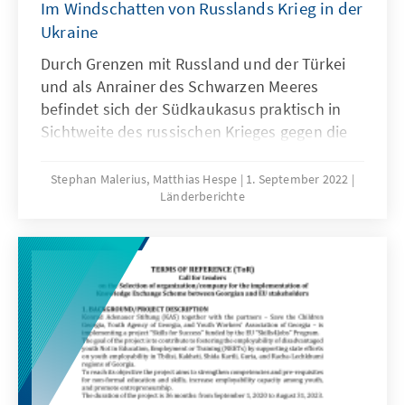
Im Windschatten von Russlands Krieg in der
Ukraine
Durch Grenzen mit Russland und der Türkei
und als Anrainer des Schwarzen Meeres
befindet sich der Südkaukasus praktisch in
Sichtweite des russischen Krieges gegen die
Ukraine. Mit dieser Perspektive stehen in der
Region, anders als in Mittel- und Westeuropa,
Stephan Malerius, Matthias Hespe
1. September 2022
Länderberichte
nicht die hohen Gaspreise oder
Waffenlieferungen an die Ukraine im
Mittelpunkt der Diskussionen, sondern Fragen
der inneren und regionalen Sicherheit
angesichts unkontrollierter russischer
Migrantenströme vor allem nach Armenien
und Georgien sowie der Tatsache, dass
Russland in allen drei Ländern militärisch
präsent ist. Was werden die bestimmenden
Themen in Georgien, Armenien und