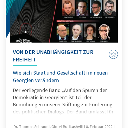
VON DER UNABHÄNGIGKEIT ZUR
FREIHEIT
Wie sich Staat und Gesellschaft im neuen
Georgien verändern
Der vorliegende Band „Auf den Spuren der
Demokratie in Georgien“ ist Teil der
Bemühungen unserer Stiftung zur Förderung
des politischen Dialogs. Der Band umfasst für
eine Publikation überarbeitete Vorlesungen,
die weitestgehend im Jahr 2019 gehalten
Dr. Thomas Schrapel, Giorgi Butikashvili
8. Februar 2022