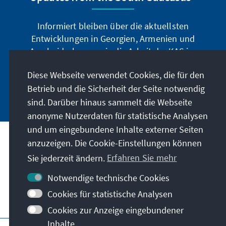
sich gerade in großen Städten wie Batumi,
Rustavi, Kutaisi oder Zugdidi große Chancen
Informiert bleiben über die aktuellsten
ausgerechnet. Für die Stichwahl zum
Entwicklungen in Georgien, Armenien und
Bürgermeisteramt in Tiflis trat der UNM-
Aserbaidschan sowie die Arbeit der KAS im
Vorsitzende Nika Melia mit einem bereits
Südkaukasus.
ausgehandelten Koalitionsvertrag an, der die
Diese Webseite verwendet Cookies, die für den
anderen Oppositionsparteien personell
Betrieb und die Sicherheit der Seite notwendig
Jetzt abonnieren
großzügig berücksichtigte. Einen Tag nach der
sind. Darüber hinaus sammelt die Webseite
Stichwahl kündigte die UNM an, das Ergebnis
anonyme Nutzerdaten für statistische Analysen
nicht anzuerkennen. Massive Proteste wurden
und um eingebundene Inhalte externer Seiten
für das ganze Land angekündigt. Georgiens
anzuzeigen. Die Cookie-Einstellungen können
Anschrift
Innenpolitik dreht sich seit mehr als zwei
Sie jederzeit ändern.
Erfahren Sie mehr
Jahren in einer Dauerschleife aus Wahlen,
Kontakt
Protesten und Nichtanerkennung von
Notwendige technische Cookies
Resultaten. Ein Ende der extremen
Cookies für statistische Analysen
Polarisierung ist nicht in Sicht.
Besuchen Sie auch
Cookies zur Anzeige eingebundener
Inhalte