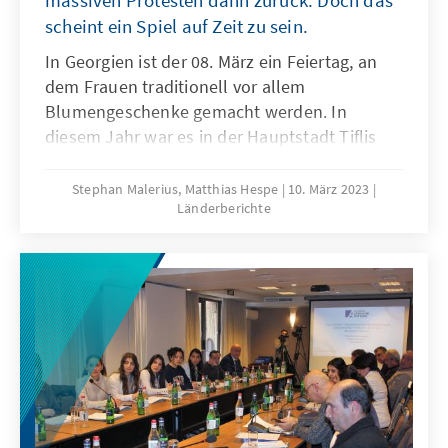
massiven Protesten dann zurück. Doch das
scheint ein Spiel auf Zeit zu sein.
In Georgien ist der 08. März ein Feiertag, an
dem Frauen traditionell vor allem
Blumengeschenke gemacht werden. In
diesem Jahr war es in der Hauptstadt Tiflis
anders: Anstatt Blumen zu erhalten, wurden
viele junge Georgierinnen mit Tränengas und
Stephan Malerius, Matthias Hespe
10. März 2023
Länderberichte
Wasserwerfern bedacht. Eine große, friedliche
Demonstration, die vor allem von
Studierenden getragen war, wurde in der
Nacht durch ein brutales Eingreifen von
Sondereinheiten der Polizei gewaltsam
aufgelöst. Vom massiven Druck der Straße
offensichtlich überrumpelt, zog die
Regierungspartei das Gesetz zurück, doch die
„rote Linie“ könnte bereits überschritten sein.