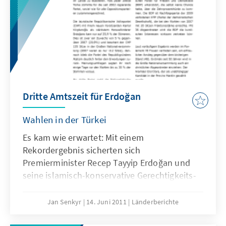
Dritte Amtszeit für Erdoğan
Wahlen in der Türkei
Es kam wie erwartet: Mit einem
Rekordergebnis sicherten sich
Premierminister Recep Tayyip Erdoğan und
seine islamisch-konservative Gerechtigkeits-
und Entwicklungspartei (AKP) bei den
Parlamentswahlen am 12. Juni 2011 zum
Jan Senkyr
14. Juni 2011
Länderberichte
dritten Mal in Folge die Alleinregierung in der
Türkei. Dabei hat es die AKP geschafft, ihr