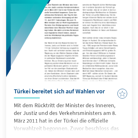
überragendes Wahlergebnis von 2007 (46,5%)
nochmals zu steigern und sich unangefochten
als stärkste politische Kraft im Lande zu
etablieren. Fast jeder zweite Türke stimmte
für die seit 2002 regierende Partei, soviel wie
für alle Oppositionsparteien
zusammengerechnet.
Türkei bereitet sich auf Wahlen vor
Mit dem Rücktritt der Minister des Inneren,
der Justiz und des Verkehrsministers am 8.
März 2011 hat in der Türkei die offizielle
Vorwahlzeit begonnen. Zuvor beschloss das
Parlament, den Tag für den nächsten