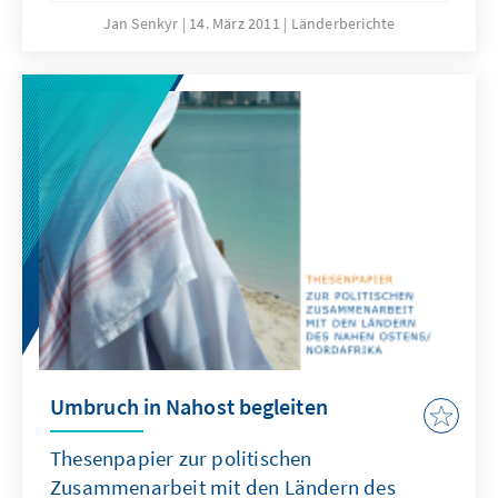
nationalen Urnengang auf den 12. Juni 2011
Jan Senkyr
14. März 2011
Länderberichte
festzulegen. Bis zum 16. März müssen alle zur
Wahl zugelassenen Parteien ihre
Wahlprogramme und Kandidatenlisten dem
Obersten Wahlrat vorgelegt haben. Bis dahin
wird das Parlament noch legislative Arbeit
leisten, danach wird der Wahlkampf die
politische Tagesordnung bestimmen.
Umbruch in Nahost begleiten
Thesenpapier zur politischen
Zusammenarbeit mit den Ländern des