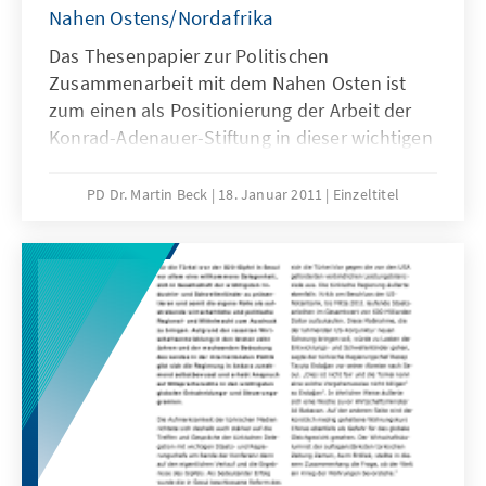
Nahen Ostens/Nordafrika
Das Thesenpapier zur Politischen
Zusammenarbeit mit dem Nahen Osten ist
zum einen als Positionierung der Arbeit der
Konrad-Adenauer-Stiftung in dieser wichtigen
Weltregion zu verstehen, auf dessen
Grundlage in den nächsten Jahren die
PD Dr. Martin Beck
18. Januar 2011
Einzeltitel
Gesamtstrategie der Stiftungsarbeit weiter
entwickelt werden soll. Zum anderen
verbindet sich mit dem Thesenpapier das
Anliegen, die aktuelle Diskussion um eine
vertiefte strategische Zusammenarbeit mit
den Ländern des Nahen Ostens zu begleiten
und hierfür Anstöße zu vermitteln.