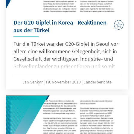
Der G20-Gipfel in Korea - Reaktionen
aus der Türkei
Für die Türkei war der G20-Gipfel in Seoul vor
allem eine willkommene Gelegenheit, sich in
Gesellschaft der wichtigsten Industrie- und
Schwellenländer zu präsentieren und somit
die eigene Rolle als aufstrebende
wirtschaftliche und politische Regional- und
Jan Senkyr
19. November 2010
Länderberichte
Mittelmacht zum Ausdruck zu bringen.
Aufgrund der rasanten
Wirtschaftsentwicklung in den letzten zehn
Jahren und der wachsenden Bedeutung des
Landes in der internationalen Politik gibt sich
die Regierung in Ankara zunehmend
selbstbewusst und erhebt Anspruch auf