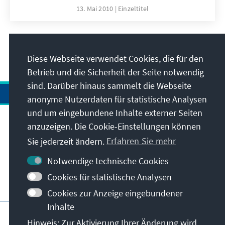
zukünftige Entwicklung des Landes
13. Mai 2010
Einzeltitel
nachhaltig beeinflussen wird.
Marktwirtschaftliche und finanzpolitische
Reformen zu Beginn des Jahrzehnts haben
11
/24
der Türkei einen Wirtschaftsaufschwung
Diese Webseite verwendet Cookies, die für den
beschert und sie zur regionalen
Betrieb und die Sicherheit der Seite notwendig
Wirtschaftsmacht befördert. Innenpolitische
sind. Darüber hinaus sammelt die Webseite
Reformen haben zu mehr Demokratie,
anonyme Nutzerdaten für statistische Analysen
Stabilität und Rechtsstaatlichkeit geführt.
und um eingebundene Inhalte externer Seiten
anzuzeigen. Die Cookie-Einstellungen können
Anschrift
Sie jederzeit ändern.
Erfahren Sie mehr
Kontakt
Notwendige technische Cookies
Cookies für statistische Analysen
Besuchen Sie auch
Cookies zur Anzeige eingebundener
Inhalte
Hauptseite der KAS
Impressum
Datenschutz
Hinweis: Zur Aktivierung Ihrer Änderung wird
Nutzungsbedingungen