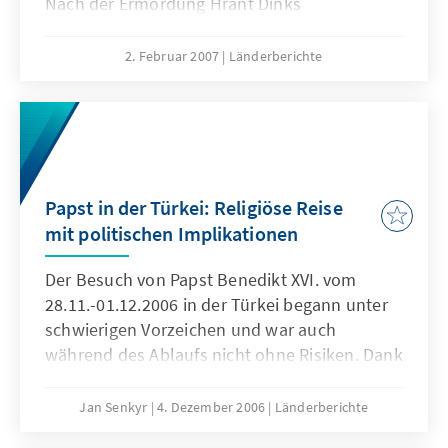
Nach der Ermordung Hrant Dinks
2. Februar 2007
Länderberichte
Papst in der Türkei: Religiöse Reise
mit politischen Implikationen
Der Besuch von Papst Benedikt XVI. vom
28.11.-01.12.2006 in der Türkei begann unter
schwierigen Vorzeichen und war auch
während des Ablaufs nicht ohne Risiken. Dank
einer Charmeoffensive und reichlich
diplomatischen Geschicks ist es dem Pontifex
Jan Senkyr
4. Dezember 2006
Länderberichte
jedoch gelungen, die anfangs distanzierte und