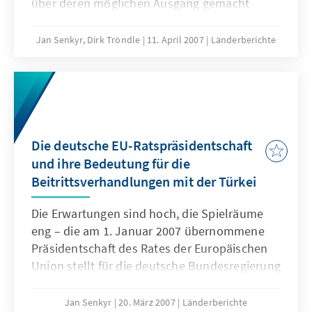
über deren möglichen Ausgang gemacht
werden. Die siebenjährige Amtszeit von
Staatspräsident Ahmet Necdet Sezer endet
Jan Senkyr, Dirk Tröndle
11. April 2007
Länderberichte
fristgemäß am 16. Mai 2007. Schon seit
geraumer Zeit wird in der türkischen
Öffentlichkeit und den Medien darüber
gestritten, ob Ministerpräsident Recep Tayyip
Erdoğan als Nachfolger für das höchste
Staatsamt kandidieren sollte Weiteres Thema:
Die deutsche EU-Ratspräsidentschaft
Umfrage über Einstellungen der türkischen
und ihre Bedeutung für die
Gesellschaft.
Beitrittsverhandlungen mit der Türkei
Die Erwartungen sind hoch, die Spielräume
eng – die am 1. Januar 2007 übernommene
Präsidentschaft des Rates der Europäischen
Union stellt für die deutsche Bundesregierung
eine große Herausforderung und eine
Bewährungsprobe zugleich dar. Deutschland
Jan Senkyr
20. März 2007
Länderberichte