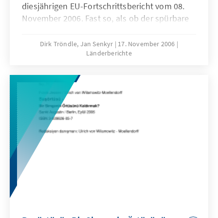
diesjährigen EU-Fortschrittsbericht vom 08.
November 2006. Fast so, als ob der spürbare
Rückgang der EU-Euphorie im Lande nun
auch auf die Medien übergegangen wäre.
Dirk Tröndle, Jan Senkyr
17. November 2006
Länderberichte
Gleichwohl war dies der erste Bericht nach
dem Beginn der EU-Beitrittsverhandlungen
und mit 75 Seiten nur halb so umfangreich
wie der des vergangenen Jahres.