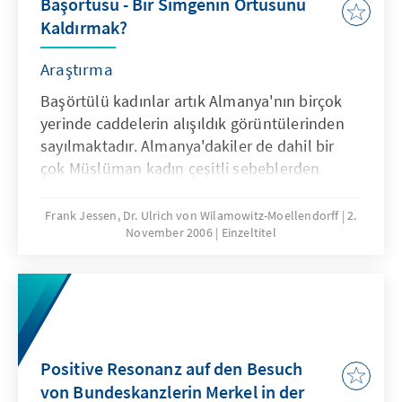
Başörtüsü - Bir Simgenin Örtüsünü
Kaldırmak?
Araştırma
Başörtülü kadınlar artık Almanya'nın birçok
yerinde caddelerin alışıldık görüntülerinden
sayılmaktadır. Almanya'dakiler de dahil bir
çok Müslüman kadın çeşitli sebeblerden
dolayı kendiliklerinden başörtüsüne karar
vermektedirler. Bu araştırmanın amacı bu
Frank Jessen, Dr. Ulrich von Wilamowitz-Moellendorff
2.
November 2006
Einzeltitel
kadınların motiflerini anlamak, onların
toplumsal ve siyasi düşüncelerini ortaya
çıkarmaktır. [Die Diskussion um das Kopftuch
und die religiösen und politischen
Implikationen seiner Trägerinnen ist nicht nur
wichtiger Bestandteil der deutschen
Positive Resonanz auf den Besuch
Islamdebatte. Auch in der Türkei ist das
von Bundeskanzlerin Merkel in der
Thema sehr umstritten. Das Büro Ankara der