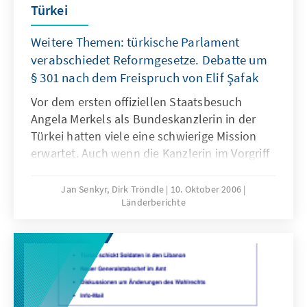
Türkei
Konrad-Adenauer-Stiftung legt daher eine
türkische Fassung der vielzitierten Studie vor.)
Weitere Themen: türkische Parlament
verabschiedet Reformgesetze. Debatte um
§ 301 nach dem Freispruch von Elif Şafak
Vor dem ersten offiziellen Staatsbesuch
Angela Merkels als Bundeskanzlerin in der
Türkei hatten viele eine schwierige Mission
erwartet. Auch wenn die Kanzlerin im Vorgriff
auf die kommende deutsche EU-
Ratspräsidentschaft zum 1. Jahrestag des
Jan Senkyr, Dirk Tröndle
10. Oktober 2006
Länderberichte
Beginns der EU-Beitrittsverhandlungen mit
der Türkei, insbesondere beim Thema Zypern
deutliche Forderungen an die Türkei stellte,
verliefen die beiden Tage in Ankara und
Istanbul ohne negative Zwischentöne.