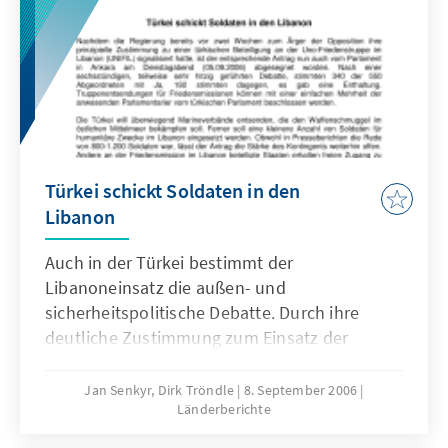
Türkei schickt Soldaten in den
Libanon
Auch in der Türkei bestimmt der
Libanoneinsatz die außen- und
sicherheitspolitische Debatte. Durch ihre
deutliche Zustimmung zum Einsatz der
türkischen Streitkräfte hat die türkische
Regierungspartei AKP die Bedeutung der
Jan Senkyr, Dirk Tröndle
8. September 2006
Länderberichte
Türkei für Sicherheit und Stabilität in der
Region unterstrichen. Weitere Themen: Neuer