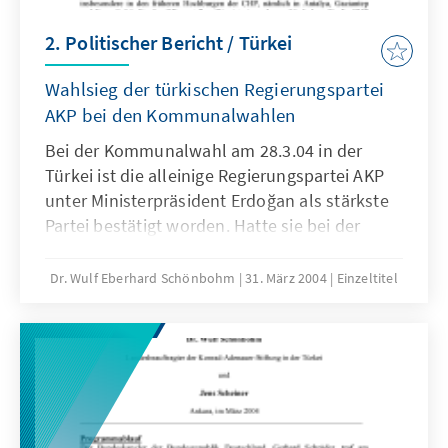
2. Politischer Bericht / Türkei
Wahlsieg der türkischen Regierungspartei
AKP bei den Kommunalwahlen
Bei der Kommunalwahl am 28.3.04 in der
Türkei ist die alleinige Regierungspartei AKP
unter Ministerpräsident Erdoğan als stärkste
Partei bestätigt worden. Hatte sie bei der
Parlamentswahl November 2002 noch 34,4 %
der Stimmen auf sich vereinigen können,
Dr. Wulf Eberhard Schönbohm
31. März 2004
Einzeltitel
erreichte sie bei den Wahlen für die
Provinzräte 42 %. Diese Wahlen sind am
ehesten vergleichbar mit der Parlamentswahl.
Zwar war vor der Wahl aufgrund von
Umfragen ein Ergebnis für die AKP von über
50 bis 60 % erwartet worden, aber dies war