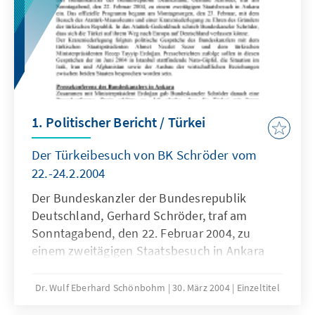
ohnehin nicht sehr realistisch.
1. Politischer Bericht / Türkei
Der Türkeibesuch von BK Schröder vom
22.-24.2.2004
Der Bundeskanzler der Bundesrepublik
Deutschland, Gerhard Schröder, traf am
Sonntagabend, den 22. Februar 2004, zu
einem zweitägigen Staatsbesuch in Ankara
ein. Das offizielle Programm begann am
Montagmorgen, den 23. Februar, mit dem
Dr. Wulf Eberhard Schönbohm
30. März 2004
Einzeltitel
Besuch des Atatürk-Mausoleums und einer