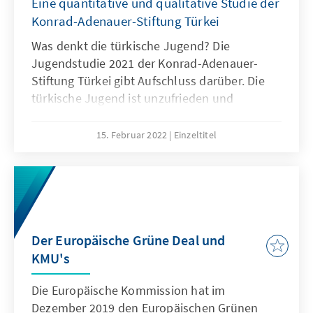
Eine quantitative und qualitative Studie der
Konrad-Adenauer-Stiftung Türkei
Was denkt die türkische Jugend? Die
Jugendstudie 2021 der Konrad-Adenauer-
Stiftung Türkei gibt Aufschluss darüber. Die
türkische Jugend ist unzufrieden und
wünscht sich nachdrücklich eine
Veränderung. Sie fühlen sich nicht beachtet
15. Februar 2022
Einzeltitel
und von der Gesellschaft vernachlässigt. Die
Mehrheit der jungen Menschen in der Türkei
hat eine pessimistische Sicht auf die Zukunft
ihres Heimatlandes. Eine im Februar 2022
veröffentlichte Studie, die im Auftrag der
Konrad-Adenauer-Stiftung Türkei von einem
Der Europäische Grüne Deal und
unabhängigen Forscherkollektiv unter
KMU's
Leitung von Prof. Dr. Ali Çağlar, erstellt
Die Europäische Kommission hat im
worden ist, gibt neue Einblicke in das Denken,
Dezember 2019 den Europäischen Grünen
die Werte und die Lebensumstände der