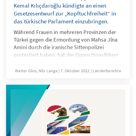
Kemal Kılıçdaroğlu kündigte an einen
Gesetzesentwurf zur „Kopftuchfreiheit“ in
das türkische Parlament einzubringen.
Während Frauen in mehreren Provinzen der
Türkei gegen die Ermordung von Mahsa Jîna
Amini durch die iranische Sittenpolizei
protestiert haben, hat der Oppositionsführer
Kemal Kılıçdaroğlu von der Republikanischen
Volkspartei (CHP) ein Gesetz vorgeschlagen,
Walter Glos, Nils Lange
7. Oktober 2022
Länderberichte
dass die Freiheit ein Kopftuch zu tragen,
gesetzlich festzuschreiben soll. Angesichts
der für Juni 2023 angesetzten, versucht
ausgerechnet die säkulare CHP ein weiteres
Thema der regierenden AK Partei von der
Tagesordnung zu nehmen.