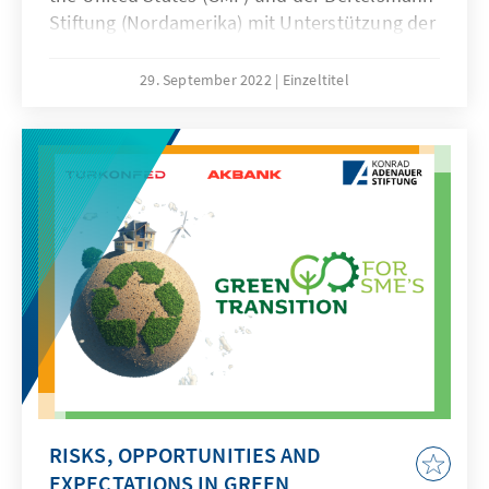
Stiftung (Nordamerika) mit Unterstützung der
BBVA Foundation, des Jean Monnet Centre in
Montreal, der Luso-American Foundation for
29. September 2022
Einzeltitel
Development (FLAD), der Konrad-Adenauer-
Stiftung Türkei und der Botschaft des
Königreichs der Niederlande in Frankreich
durchgeführt wurde, wurde am 29. September
2022 der Öffentlichkeit vorgestellt.
RISKS, OPPORTUNITIES AND
EXPECTATIONS IN GREEN