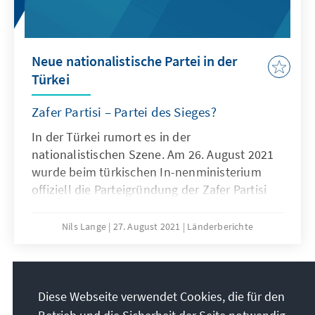
Neue nationalistische Partei in der
Türkei
Zafer Partisi – Partei des Sieges?
In der Türkei rumort es in der
nationalistischen Szene. Am 26. August 2021
wurde beim türkischen In-nenministerium
offiziell die Parteigründung der Zafer Partisi
(deutsch: Partei des Sieges) eingetragen. Nach
der Gründung der İYİ-Partei 2017 als
Nils Lange
27. August 2021
Länderberichte
Abspaltung der rechtsnationalistischen MHP,
findet nun eine weitere Parteineugründung im
nationalistischen Parteienspektrum statt. Die
2
/24
neue Partei um den ehe-maligen
Diese Webseite verwendet Cookies, die für den
stellvertretenden Vorsitzenden der MHP und