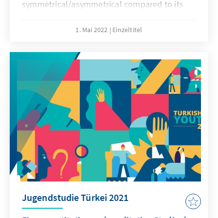
symmetrical/asymmetrical compared to its
economic relations with the European Union?
(2) Is it possible that the Turkish government
1. Mai 2022
Einzeltitel
could replace its economic relations with the
EU by intensifying its relations with China? To
this end, the advantages and disadvantages
of Turkey's economic relations with China and
the EU will be discussed.
Jugendstudie Türkei 2021