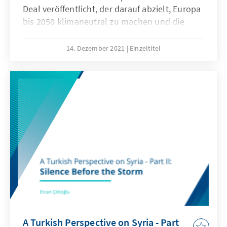
Deal veröffentlicht, der darauf abzielt, Europa
sogenannten „Generation Z“. Die Bedürfnisse,
bis 2050 klimaneutral zu machen und die
Ansichten und Lage dieses wichtigen Teils der
Wirtschaft der Europäischen Union (EU) durch
Wählerschaft zu verstehen, ist entscheidend
Trennung von Wirtschaftswachstum und
für das Verständnis der Türkei von morgen.
14. Dezember 2021
Einzeltitel
Ressourcenverbrauch nachhaltig zu gestalten.
A Turkish Perspective on Syria - Part