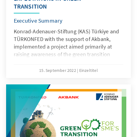
TRANSITION
Executive Summary
Konrad-Adenauer-Stiftung (KAS) Türkiye and
TÜRKONFED with the support of Akbank,
implemented a project aimed primarily at
raising awareness of the green transition
process through seven workshops (Bursa
(pilot), + Kocaeli, Adana, Elazığ, Samsun, İzmir
15. September 2022
Einzeltitel
and Gaziantep) at the regional level. In
addition, a survey was conducted to measure
regional and national awareness on green
transition with the participation of focus
groups. Based on the results of the
workshops a policy report has been created
The report identifies the risks, opportunities
and expectations of stakeholders through