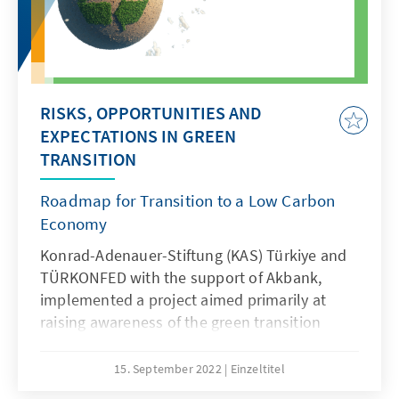
workshops and presents policy
recommendations that will contribute to the
existing policy framework for transformation
in Türkiye from the perspective of SMEs as
well as roadmap fort he transition to a low
RISKS, OPPORTUNITIES AND
carbon economy.
EXPECTATIONS IN GREEN
TRANSITION
Roadmap for Transition to a Low Carbon
Economy
Konrad-Adenauer-Stiftung (KAS) Türkiye and
TÜRKONFED with the support of Akbank,
implemented a project aimed primarily at
raising awareness of the green transition
process through seven workshops (Bursa
(pilot), + Kocaeli, Adana, Elazığ, Samsun, İzmir
15. September 2022
Einzeltitel
and Gaziantep) at the regional level.