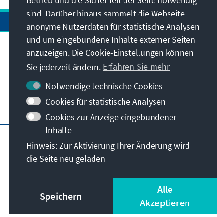
Betrieb und die Sicherheit der Seite notwendig
der İYİ-Partei, Prof. Dr. Ümit Özdağ, rekrutiert
sind. Darüber hinaus sammelt die Webseite
sich vor allem aus alten MHP-Kadern, welche
anonyme Nutzerdaten für statistische Analysen
2017 aus Unmut gegenüber den langjährigen
und um eingebundene Inhalte externer Seiten
Parteivorsitzen-den Devlet Bahçeli zur İYİ-
anzuzeigen. Die Cookie-Einstellungen können
Anschrift
Partei gewandert sind.
Sie jederzeit ändern.
Erfahren Sie mehr
Kontakt
Notwendige technische Cookies
Cookies für statistische Analysen
Besuchen Sie auch
Cookies zur Anzeige eingebundener
Inhalte
Hauptseite der KAS
Impressum
Datenschutz
Hinweis: Zur Aktivierung Ihrer Änderung wird
Nutzungsbedingungen
die Seite neu geladen
Erklärung zur Barrierefreiheit
Barriere melden
© Konrad-Adenauer-Stiftung e.V. 2026
Alle
Speichern
Akzeptieren