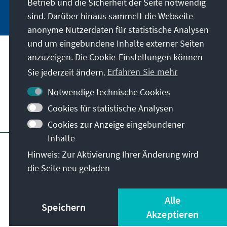
Betrieb und die Sicherheit der Seite notwendig
Jetzt abonnieren
sind. Darüber hinaus sammelt die Webseite
anonyme Nutzerdaten für statistische Analysen
und um eingebundene Inhalte externer Seiten
Anschrift
anzuzeigen. Die Cookie-Einstellungen können
Sie jederzeit ändern.
Erfahren Sie mehr
Kontakt
Notwendige technische Cookies
Cookies für statistische Analysen
Besuchen Sie auch
Cookies zur Anzeige eingebundener
Inhalte
Hauptseite der KAS
Impressum
Datenschutz
Hinweis: Zur Aktivierung Ihrer Änderung wird
Nutzungsbedingungen
die Seite neu geladen
Erklärung zur Barrierefreiheit
Barriere melden
© Konrad-Adenauer-Stiftung e.V. 2026
Alle
Speichern
Akzeptieren