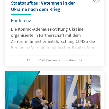
Staatsaufbau: Veteranen in der
Ukraine nach dem Krieg
Konferenz
Die Konrad-Adenauer-Stiftung Ukraine
organisierte in Partnerschaft mit dem
Zentrum für Sicherheitsforschung CENSS die
Konferenz Veteranenpolitisches Kapital: Von
Kampfgefährten zum Staatsaufbau und zur
Parteientwicklung. Diese Konferenz ist die
13. Juli 2026
Veranstaltungsberichte
erste thematische Diskussionsplattform, auf
der die Transformation von Kampferfahrung
in politische Tätigkeit erörtert wird.