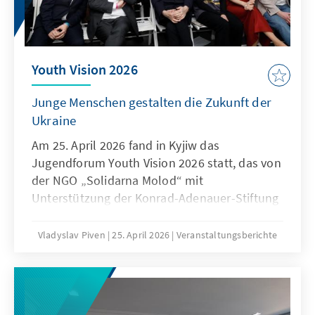
Youth Vision 2026
Junge Menschen gestalten die Zukunft der
Ukraine
Am 25. April 2026 fand in Kyjiw das
Jugendforum Youth Vision 2026 statt, das von
der NGO „Solidarna Molod“ mit
Unterstützung der Konrad-Adenauer-Stiftung
in der Ukraine organisiert wurde. Mehr als 500
junge Menschen aus allen Regionen des
Vladyslav Piven
25. April 2026
Veranstaltungsberichte
Landes kamen zusammen, um über die
Zukunft der Ukraine, gesellschaftliche
Herausforderungen und die Rolle der Jugend
in Zeiten des Wandels zu diskutieren.