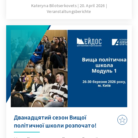
учасниць. Захід став логічним
Kateryna Bilotserkovets
20. April 2026
Veranstaltungsberichte
продовженням формату відомого форуму
«Re:Open Zakarpattia», який Інститут
Центральноєвропейської стратегії (ICES)
успішно проводить уже шостий рік поспіль.
Партнерами форуму виступили
Представництво ФКА в Україні,
Європейський Союз та Міжнародний фонд
«Відродження».
Дванадцятий сезон Вищої
політичної школи розпочато!