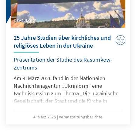
досвідом і формування міцної спільноти
жінок, які щодня відстоюють інтереси своїх
громад.
KAS Ukraine
25 Jahre Studien über kirchliches und
religiöses Leben in der Ukraine
Präsentation der Studie des Rasumkow-
Zentrums
Am 4. März 2026 fand in der Nationalen
Nachrichtenagentur „Ukrinform“ eine
Fachdiskussion zum Thema „Die ukrainische
Gesellschaft, der Staat und die Kirche in
Zeiten des Friedens und des Krieges. Die
kirchlich-religiöse Situation in der Ukraine
4. März 2026
Veranstaltungsberichte
2000–2025”, an der Vertreterinnen und
Vertreter der Expertengemeinschaft,