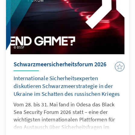
„Price of Freedom“ und ehemalige
Abgeordnete diskutierten gemeinsam mit
Niclas Herbst aus dem Europäischen
Parlament, Vizeadmiral Jeffrey Anderson, dem
Kommandeur der 6. US-Flotte sowie weiteren
Experten unter anderem über
BSSF
Drohnenkriegführung zur See, die
Bekämpfung der russischen Schattenflotte
Schwarzmeersicherheitsforum 2026
und Europas Verteidigungsfähigkeit
gemeinsam mit der Ukraine.
Internationale Sicherheitsexperten
diskutieren Schwarzmeerstrategie in der
Ukraine im Schatten des russischen Krieges
Vom 28. bis 31. Mai fand in Odesa das Black
Sea Security Forum 2026 statt – eine der
wichtigsten internationalen Plattformen für
den Austausch über Sicherheitsfragen im
Schwarzmeerraum. Das Forum brachte