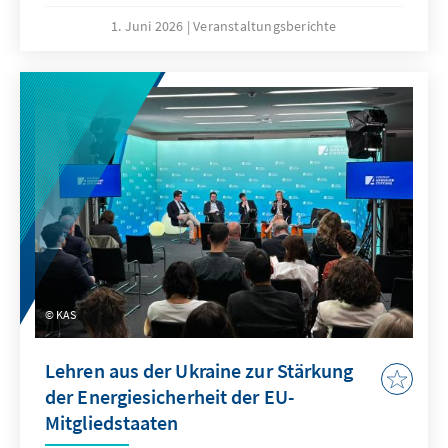
Politiker, Regierungsvertreter,
1. Juni 2026
Veranstaltungsberichte
Militärangehörige, Diplomaten und Experten
aus der Ukraine, Europa und den USA
zusammen, um über die Rolle des Schwarzen
Meeres für die europäische
Sicherheitsarchitektur zu diskutieren. Die
Konrad-Adenauer-Stiftung war einer der
Hauptpartner der Veranstaltung, und ihre
Vorsitzende Annegret Kramp-Karrenbauer
beteiligte sich an zentralen Diskussionen über
die strategischen Herausforderungen und die
Zukunft der Region.
KAS
Lehren aus der Ukraine zur Stärkung
der Energiesicherheit der EU-
Mitgliedstaaten