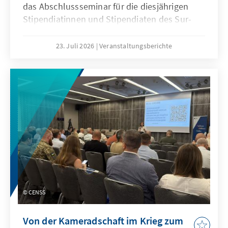
das Abschlussseminar für die diesjährigen
Stipendiatinnen und Stipendiaten des Sur-
Place-Stipendienprogramms statt. Die
Veranstaltung bot eine Plattform für den
23. Juli 2026
Veranstaltungsberichte
Austausch über die europäische Integration
der Ukraine, ihre wirtschaftliche Entwicklung
sowie gesellschaftliche Herausforderungen
und Zukunftsperspektiven.
CENSS
Von der Kameradschaft im Krieg zum