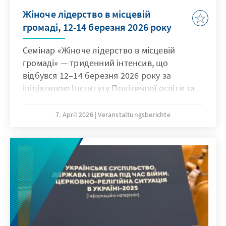
Жіноче лідерство в місцевій
громаді, 12-14 березня 2026 року
Семінар «Жіноче лідерство в місцевій
громаді» — триденний інтенсив, що
відбувся 12–14 березня 2026 року за
ініціативою Інституту Політичної освіти та
Фонду Конрада Аденауера в Україні та
об'єднав 30 жінок-лідерок з різних регіонів
7. April 2026
Veranstaltungsberichte
країни. Насичена програма охопила
ключові теми для сучасної лідерки: від
роботи органів місцевого самоврядування в
умовах воєнного стану та антикорупційної
політики до побудови медійного образу,
ведення перемовин, залучення грантів і
навичок домедичної допомоги. Захід став
простором для відкритого діалогу, обміну