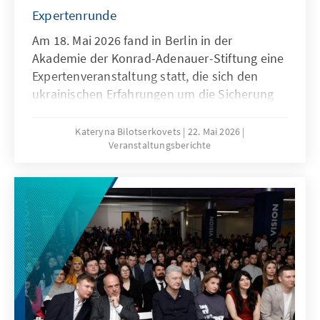
Expertenrunde
Am 18. Mai 2026 fand in Berlin in der
Akademie der Konrad-Adenauer-Stiftung eine
Expertenveranstaltung statt, die sich den
ukrainischen Erfahrungen um die Sicherung
der Resilienz des Energiesystems unter den
Bedingungen eines umfassenden Krieges
Kateryna Bilotserkovets
22. Mai 2026
Veranstaltungsberichte
widmete. Vertreter: Innen aus Politik,
Energiewirtschaft, Kommunen sowie der
Fachwelt aus Deutschland und der Ukraine
tauschten praktische Erfahrungen aus und
diskutierten Lehren für Deutschland und
Europa. Veranstalter der Diskussion waren
das Auslandsbüro der Konrad-Adenauer-
Stiftung in der Ukraine und der ukrainische
Think Tank Dixi Group