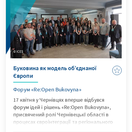
ICES
Буковина як модель об’єднаної
Європи
Форум «Re:Open Bukovyna»
17 квітня у Чернівцях вперше відбувся
форум ідей і рішень «Re:Open Bukovyna»,
присвячений ролі Чернівецькї області в
процесах євроінтеграції та регіонального
розвитку, який зібрав понад 100 учасників і