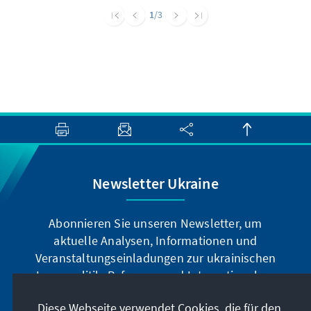
Politikerinnen und Politiker sowie
1
/3
Regierungsbeamte teilnahmen. Das
Rasumkow-Zentrum und das Auslandsbüro
der Konrad-Adenauer-Stiftung in der Ukraine
präsentierten die Ergebnisse einer
Jubiläumsstudie zum Thema „Die ukrainische
Gesellschaft, der Staat und die Kirche im
Krieg. Die kirchlich-religiöse Situation in der
Ukraine 2025”, die die 25-jährigen
Entwicklungstendenzen der Religiosität der
ukrainischen Gesellschaft und die
Newsletter Ukraine
Entwicklung der staatlich-kirchlichen,
interkonfessionellen und
Abonnieren Sie unseren Newsletter, um
interkonfessionellen Beziehungen in der
aktuelle Analysen, Informationen und
Ukraine im Zeitraum 2000–2025 aufzeigt.
Veranstaltungseinladungen zur ukrainischen
Innenpolitik, Reformen und Internationalem
u.v.m. zu erhalten.
Diese Webseite verwendet Cookies, die für den