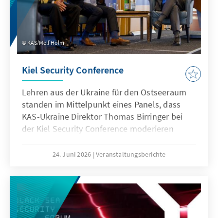
KAS/Melf Holm
Kiel Security Conference
Lehren aus der Ukraine für den Ostseeraum
standen im Mittelpunkt eines Panels, dass
KAS-Ukraine Direktor Thomas Birringer bei
der Kiel Security Conference moderieren
konnte. Dieses Treffen von hochrangigen
Militärs, Sicherheitsexperten und Politikern
24. Juni 2026
Veranstaltungsberichte
wird alljährlich in Kiel von KAS und IISS
organisiert und wurde von heutigen
deutschen Außenminister Johann Wadephul
initiiert, der auch dieses Jahr anwesend war.
Lesya Orobets von der ukrainischen NGO