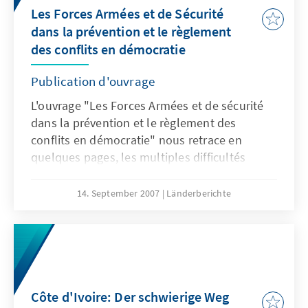
Les Forces Armées et de Sécurité
dans la prévention et le règlement
des conflits en démocratie
Publication d'ouvrage
L'ouvrage "Les Forces Armées et de sécurité
dans la prévention et le règlement des
conflits en démocratie" nous retrace en
quelques pages, les multiples difficultés
auxquelles sont confrontées les Forces
Armées dans ce processus. Il constitue aussi
14. September 2007
Länderberichte
une compilation de communications qui ont
animé un séminaire sous régional sur la
question à Ouaga (Burkina Faso), du 27 au 29
juillet 2006.
Côte d'Ivoire: Der schwierige Weg