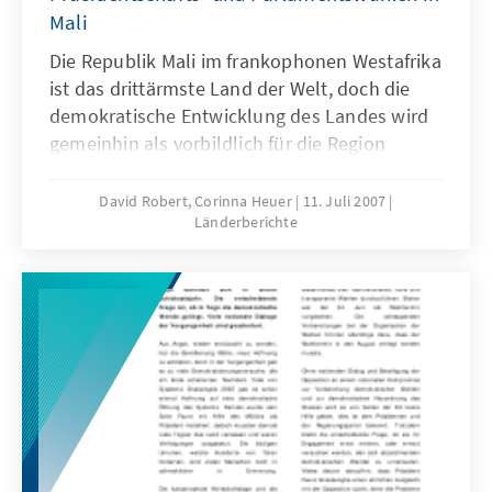
Mali
Die Republik Mali im frankophonen Westafrika
ist das drittärmste Land der Welt, doch die
demokratische Entwicklung des Landes wird
gemeinhin als vorbildlich für die Region
betrachtet. Ende April fanden die vierten
freien Präsidentschaftswahlen statt, bei
David Robert, Corinna Heuer
11. Juli 2007
Länderberichte
denen Amadou Toumani Touré im Amt
bestätigt wurde. Der populäre Präsident
erhielt im ersten Wahlgang über 70% der
Stimmen. Das Verfassungsgericht wies die
Klage der Opposition wegen Wahlfälschung
zurück, doch ein genauer Blick auf die Wahlen
zeigt, dass Kritik durchaus berechtigt war. Die
personalpolitischen Querelen vor den im Juli
stattfindenden Parlamentswahlen zeugen
darüber hinaus von der mangelnden