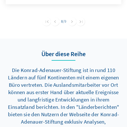
hat er die Aufgabe, das geteilte und zerstörte
Land zu wieder zu vereinen, aufzubauen und
zu demokratischen Wahlen zu führen. Nach
8
/9
unzähligen, vergeblichen Bemühungen der
internationalen Gemeinschaft den Konflikt
beizulegen, scheint dieser in Ouagadoougou
ohne internationale Beteiligung
Über diese Reihe
ausgehandelte Frieden "in Afrika durch
Afrika" reelle Chancen zu haben.
Die Konrad-Adenauer-Stiftung ist in rund 110
Ländern auf fünf Kontinenten mit einem eigenen
Büro vertreten. Die Auslandsmitarbeiter vor Ort
können aus erster Hand über aktuelle Ereignisse
und langfristige Entwicklungen in ihrem
Einsatzland berichten. In den "Länderberichten"
bieten sie den Nutzern der Webseite der Konrad-
Adenauer-Stiftung exklusiv Analysen,