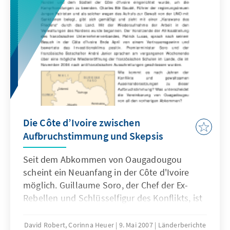
Die Côte d’Ivoire zwischen
Aufbruchstimmung und Skepsis
Seit dem Abkommen von Oaugadougou
scheint ein Neuanfang in der Côte d'Ivoire
möglich. Guillaume Soro, der Chef der Ex-
Rebellen und Schlüsselfigur des Konflikts, ist
seit Ende März Premierminister des Landes.
Gemeinsam mit Präsident Laurent Gbagbo
David Robert, Corinna Heuer
9. Mai 2007
Länderberichte