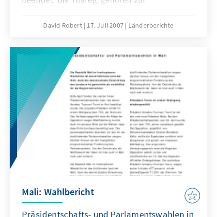
Völkerfamilie der Berber. Ihr Siedlungsgebiet,
erstreckt sich im ganzen Sahelbereich über
David Robert
17. Juli 2007
Länderberichte
fünf Länder südlich der Sahara. Das
Siedlungsgebiet und die
Wanderungsbewegungen liegen quer zu den
nationalstaatlichen Grenzen, wie sie seit der
Unabhängigkeit der afrikanischen Staaten in
den sechziger Jahren bestehen.
Mali: Wahlbericht
Präsidentschafts- und Parlamentswahlen in