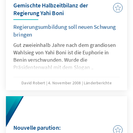
Gemischte Halbzeitbilanz der
Regierung Yahi Boni
Regierungsumbildung soll neuen Schwung
bringen
Gut zweieinhalb Jahre nach dem grandiosen
Wahlsieg von Yahi Boni ist die Euphorie in
Benin verschwunden. Wurde die
Präsidentenwahl mit dem Slogan „
Changement“ gewonnen, so gab man später
das Ziel an, Benin zum Schwellenland zu
David Robert
4. November 2008
Länderberichte
machen. „Benin émergent“ wurde zum
Schlagwort der Regierung Yahi Bonis.
Nouvelle parution: