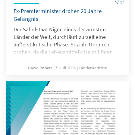
Ex-Premierminister drohen 20 Jahre
Gefängnis
Der Sahelstaat Niger, eines der ärmsten
Länder der Welt, durchläuft zurzeit eine
äußerst kritische Phase. Soziale Unruhen
drohen, da die Lebensmittelkrise mit ihren
Preisexplosionen dem Land sehr zu schaffen
macht. Kannte der Niger schon in der
David Robert
7. Juli 2008
Länderberichte
Vergangenheit Nahrungsmittelkrisen, welche
sich zu Hungersnöten entwickelten, muss der
Staat jetzt abermals all seine Kräfte darauf
konzentrieren, Schlimmeres zu verhindern.
Gleichzeitig hat das Land mit der Rebellion
der Tuareg im Norden zu kämpfen, welche
u.a. den Wüstentourismus zum Erliegen
brachte. Als wenn dies nicht genug
Herausforderungen wären, tobt jetzt