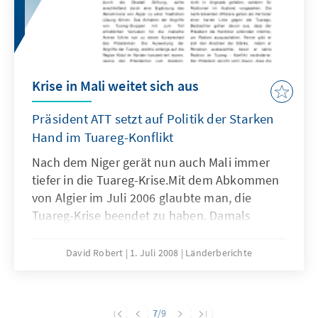
obendrein noch ein Machtkampf in der
Regierungspartei MNSD-Nassra.
Krise in Mali weitet sich aus
Präsident ATT setzt auf Politik der Starken
Hand im Tuareg-Konflikt
Nach dem Niger gerät nun auch Mali immer
tiefer in die Tuareg-Krise.Mit dem Abkommen
von Algier im Juli 2006 glaubte man, die
Tuareg-Krise beendet zu haben. Damals
gelang es Mali auf dem Verhandlungswege,
den Frieden im Norden wieder herzustellen.
David Robert
1. Juli 2008
Länderberichte
Geradezu beispielhaft, verglichen mit dem
Niger, löste der malische Präsident Amadou
Toumani Touré (genannt ATT) damals die
7
/9