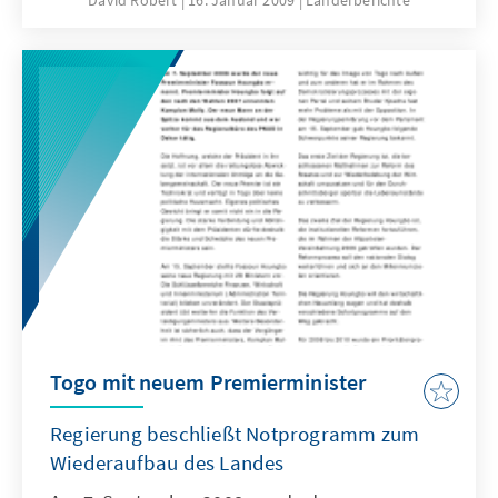
David Robert
16. Januar 2009
Länderberichte
Amadou, der lange Zeit als Kronprinz und
natürlicher Nachfolger von Präsident Tandja
galt, wurde zum Hauptgegner des
Präsidenten. Viele politische Beobachter
konnten sich lange nicht erklären, welchen
Sinn die Anstrengungen des Präsidenten
haben könnten, mit allen Mitteln Amadou,
den Vorsitzenden der Regierungspartei MNSD
– Nassara, als Kandidaten für die
Präsidentschaftswahlen im Jahre 2009 zu
verhindern.
Togo mit neuem Premierminister
Regierung beschließt Notprogramm zum
Wiederaufbau des Landes