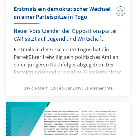
Erstmals ein demokratischer Wechsel
an einer Parteispitze in Togo
Neuer Vorsitzender der Oppositionspartei
CAR setzt auf Jugend und Wirtschaft
Erstmals in der Geschichte Togos hat ein
Parteiführer freiwillig sein politisches Amt an
einen jüngeren Nachfolger abgegeben. Der
Parteigründer und ehemalige Premierminister
Yawovi Agboyibo trat vom Vorsitz seiner Partei
CAR zurück und übergab den Stab an den
David Robert
10. Februar 2009
Länderberichte
jüngeren Anwalt Dodji Apevon. Agboyibo
macht somit nach den verlorenen
Parlamentswahlen von Ende 2007 den Weg
frei für eine Verjüngung und Neuausrichtung
der Partei.