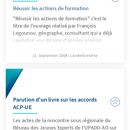
Réussir les actions de formation
"Réussir les actions de formation" c'est le
titre de l'ouvrage réalisé par François
Legounou, géographe, consultant qui a déjà
capitalisé une dizaine d'années environ
d'expérience en matière d'élaboration,
d'animation et d'évaluation de sessions de
11. September 2008
Länderberichte
formation, dans la sous-région ouest
africaine. Il y retrace entre autres les
stratégies de communication, du leadership
et du développement à la base.
Parution d'un livre sur les accords
ACP-UE
Les actes de la rencontre sous régionale du
Réseau des Jeunes Experts de l’UPADD-AO sur