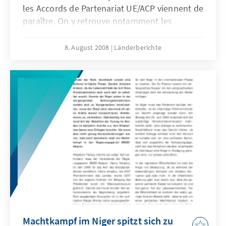
les Accords de Partenariat UE/ACP viennent de
paraître. On y retrouve notamment les
interventions sur des thèmes tels que : "Les
accords de partenariat économique :
8. August 2008
Länderberichte
pourquoi et comment en est-on arrivé là ? ,
Les APE : enjeux et conséquences pour les
pays de la sous région", "Les APE : quelles
exigences pour les partis politiques ? "
Machtkampf im Niger spitzt sich zu