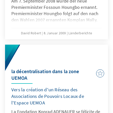
Am 7. September 2008 wurde der neue
Premierminister Fossoun Houngbo ernannt.
Premierminister Houngbo folgt auf den nach
den Wahlen 2007 ernannten Komplan Mally.
Der neue Mann an der Spitze kommt aus dem
Ausland und war vorher für das Regionalbüro
David Robert
8. Januar 2009
Länderberichte
des PNUD in Dakar tätig.
la décentralisation dans la zone
UEMOA
Vers la création d'un Réseau des
Associations de Pouvoirs Locaux de
l'Espace UEMOA
La Fondation Konrad ADENAUER se félicite de