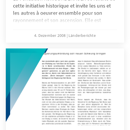
cette initiative historique et invite les uns et
les autres à oeuvrer ensemble pour son
rayonnement et son ascension. Elle est
particulièrement emerveillée par le
dévouement des participantes qui ont fait
4. Dezember 2008
Länderberichte
d'une pierre deux coups, en donnant corps
par la même occasion à une association des
femmes, élues locales de la sous région ouest
africaine.