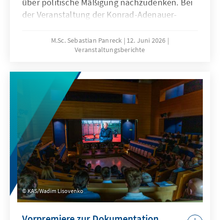
über politische Mäßigung nachzudenken. Bei
der Veranstaltung der Konrad-Adenauer-
Stiftung und des Ludwig-Erhard-Forums für
Wirtschaft und Gesellschaft diskutierten
M.Sc. Sebastian Panreck
12. Juni 2026
Veranstaltungsberichte
Expertinnen und Experten historische
Wurzeln, demokratische Funktionen und
wirtschaftliche Dimensionen der Mäßigung.
Die Vorträge und Podiumsgespräche zeigten:
Mäßigung ist keine Schwäche, sondern eine
reflektierte ethische Haltung, die für stabile
Demokratien und eine handlungsfähige Mitte
unverzichtbar ist.
KAS/Wadim Lisovenko
Vorpremiere zur Dokumentation