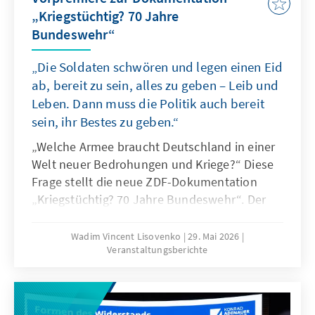
„Kriegstüchtig? 70 Jahre
Bundeswehr“
„Die Soldaten schwören und legen einen Eid
ab, bereit zu sein, alles zu geben – Leib und
Leben. Dann muss die Politik auch bereit
sein, ihr Bestes zu geben.“
„Welche Armee braucht Deutschland in einer
Welt neuer Bedrohungen und Kriege?“ Diese
Frage stellt die neue ZDF-Dokumentation
„Kriegstüchtig? 70 Jahre Bundeswehr“. Der
Film zeichnet die Entwicklung der deutschen
Streitkräfte seit ihrer Gründung nach und
Wadim Vincent Lisovenko
29. Mai 2026
Veranstaltungsberichte
stellt zugleich die drängende Frage nach ihrer
aktuellen Einsatzfähigkeit in einer
veränderten sicherheitspolitischen Lage. Im
Anschluss diskutierten der Militärhistoriker