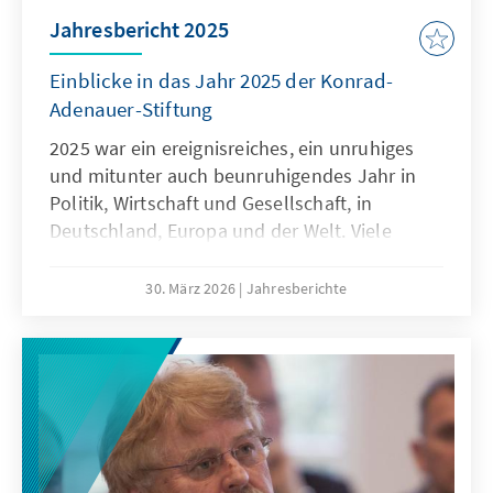
Jahresbericht 2025
Einblicke in das Jahr 2025 der Konrad-
Adenauer-Stiftung
2025 war ein ereignisreiches, ein unruhiges
und mitunter auch beunruhigendes Jahr in
Politik, Wirtschaft und Gesellschaft, in
Deutschland, Europa und der Welt. Viele
große und kleine Herausforderungen haben
die Arbeit der Konrad-Adenauer-Stiftung im
30. März 2026
Jahresberichte
vergangenen Jahr maßgeblich beeinflusst
und werden uns weiterhin begleiten. Neue,
bislang unbekannte Aufgaben werden zudem
auf die Tagesordnung drängen, denen wir
unsere Aufmerksamkeit widmen werden.