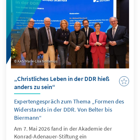
Prof. Dr. Sönke Neitzel, Oberstleutnant Prof.
Dr. Daniela Klix, der Wehrbeauftragte Henning
Otte sowie der Autor des Films, Jörg Müllner,
über die Herausforderungen der Bundeswehr
und die Konsequenzen der Zeitenwende.
KAS/Marie-Lisa Noltenius
„Christliches Leben in der DDR hieß
anders zu sein“
Expertengespräch zum Thema „Formen des
Widerstands in der DDR. Von Belter bis
Biermann“
Am 7. Mai 2026 fand in der Akademie der
Konrad-Adenauer-Stiftung ein