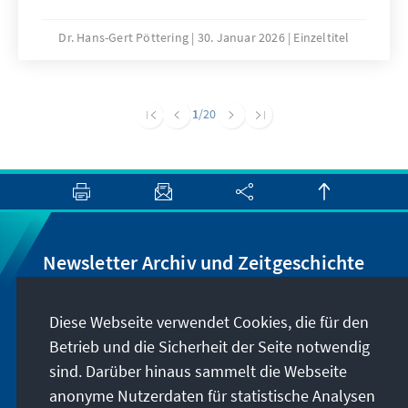
stehen auf dem Prüfstand. Aus Adenauers
Denken erwächst eine klare Botschaft für
Dr. Hans-Gert Pöttering
30. Januar 2026
Einzeltitel
unsere Zeit: Europa muss stärker,
selbstbewusster und handlungsfähiger
werden – im Recht wie in der Verteidigung.
1
/20
Newsletter Archiv und Zeitgeschichte
Wir informieren Sie über Neuigkeiten rund um
Diese Webseite verwendet Cookies, die für den
unser Archiv, geben Hinweise zu unseren
Betrieb und die Sicherheit der Seite notwendig
zeithistorisch-politischen Veranstaltungen und
sind. Darüber hinaus sammelt die Webseite
machen Sie auf neu erschienene Publikationen
anonyme Nutzerdaten für statistische Analysen
und Formate aufmerksam. Der Newsletter