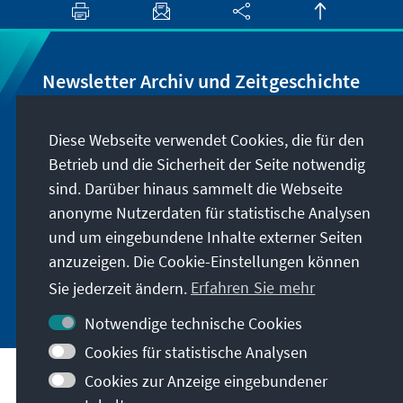
wurde, sondern auch wesentliche
Reformprogramme initiiert worden sind.
Newsletter Archiv und Zeitgeschichte
Wir informieren Sie über Neuigkeiten rund um
Diese Webseite verwendet Cookies, die für den
unser Archiv, geben Hinweise zu unseren
Betrieb und die Sicherheit der Seite notwendig
zeithistorisch-politischen Veranstaltungen und
sind. Darüber hinaus sammelt die Webseite
machen Sie auf neu erschienene Publikationen
anonyme Nutzerdaten für statistische Analysen
und Formate aufmerksam. Der Newsletter
und um eingebundene Inhalte externer Seiten
erscheint vier- bis fünfmal im Jahr.
anzuzeigen. Die Cookie-Einstellungen können
Sie jederzeit ändern.
Erfahren Sie mehr
Jetzt abonnieren
Notwendige technische Cookies
Cookies für statistische Analysen
Cookies zur Anzeige eingebundener
Besuchen Sie auch