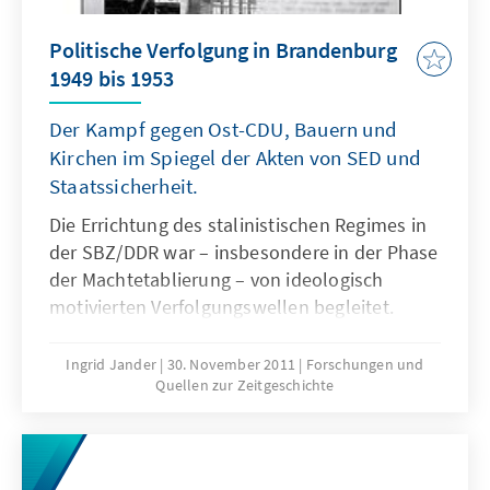
Politische Verfolgung in Brandenburg
1949 bis 1953
Der Kampf gegen Ost-CDU, Bauern und
Kirchen im Spiegel der Akten von SED und
Staatssicherheit.
Die Errichtung des stalinistischen Regimes in
der SBZ/DDR war – insbesondere in der Phase
der Machtetablierung – von ideologisch
motivierten Verfolgungswellen begleitet.
Bedrängt wurden letztlich alle politischen
und gesellschaftlichen Gruppierungen, die der
Ingrid Jander
30. November 2011
Forschungen und
Quellen zur Zeitgeschichte
Durchsetzung des kommunistischen
Monopolanspruchs im Wege standen.