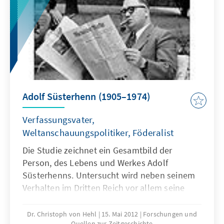
deutschen Politik wurden erforderlich.
Adolf Süsterhenn (1905–1974)
Verfassungsvater,
Weltanschauungspolitiker, Föderalist
Die Studie zeichnet ein Gesamtbild der
Person, des Lebens und Werkes Adolf
Süsterhenns. Untersucht wird neben seinem
Verhalten im Dritten Reich vor allem seine
Verfassungskonzeption in der Nachkriegszeit,
sein Wirken als katholischer Weltan-
Dr. Christoph von Hehl
15. Mai 2012
Forschungen und
Quellen zur Zeitgeschichte