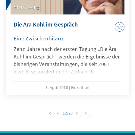
Böhlau-Verlag
Die Ära Kohl im Gespräch
Eine Zwischenbilanz
Zehn Jahre nach der ersten Tagung „Die Ära
Kohl im Gespräch“ werden die Ergebnisse der
bisherigen Veranstaltungen, die seit 2001
jeweils gesondert in der Zeitschrift
„Historisch-Politische Mitteilungen“
veröffentlicht worden sind, zum 80.
3. April 2010
Einzeltitel
Geburtstag von Helmut Kohl in einem Band
zusammengefasst. Die Vorträge von
Wissenschaftlern und Zeitzeugen geben einen
12
/20
Überblick über den bisherigen
Diskussionsstand. Sie zeigen, dass in der „Ära
Kohl“ nicht nur die deutsche Einheit erreicht