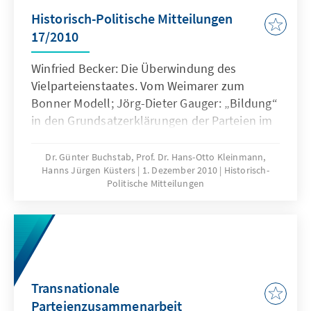
Historisch-Politische Mitteilungen
17/2010
Winfried Becker: Die Überwindung des
Vielparteienstaates. Vom Weimarer zum
Bonner Modell; Jörg-Dieter Gauger: „Bildung“
in den Grundsatzerklärungen der Parteien im
Deutschen Bundestag; Rudolf Seiters: Die
Ausreise der Botschaftsflüchtlinge aus Prag
Dr. Günter Buchstab, Prof. Dr. Hans-Otto Kleinmann,
Hanns Jürgen Küsters
1. Dezember 2010
Historisch-
und Warschau; Christopher Beckmann: „Vor
Politische Mitteilungen
die staatspolitische Entscheidung gestellt …“:
Briefe Ludwig Erhards an führende FDP-
Politiker im Vorfeld der Bundestagswahl 1949;
Hans-Otto Kleinmann: Die Ära Kohl – Ein
Literaturbericht. Zweiter Teil B:
Monographisches zu einzelnen Politikfeldern;
Transnationale
u.a.
Parteienzusammenarbeit