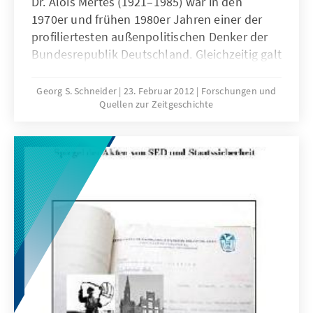
Dr. Alois Mertes (1921–1985) war in den
1970er und frühen 1980er Jahren einer der
profiliertesten außenpolitischen Denker der
Bundesrepublik Deutschland. Gleichzeitig galt
er als bedeutender Vertreter des politischen
Katholizismus.
Georg S. Schneider
23. Februar 2012
Forschungen und
Quellen zur Zeitgeschichte