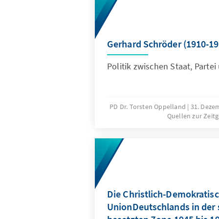
in den Widerstand. Neue Erke
des „Professorenausschusses“
Lommatzsch:Hans Globke un
Nationalsozialismus. Eine Skiz
Gerhard Schröder (1910-19
Politik zwischen Staat, Parte
PD Dr. Torsten Oppelland
31. Deze
Quellen zur Zeit
Die Christlich-Demokratis
UnionDeutschlands in der 