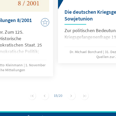
Veränderungen – oder: W
Mauerfall beitrug; Die Är
Die deutschen Kriegsge
Sowjetunion
eilungen 8/2001
Zur politischen Bedeutun
er. Zum 125.
Kriegsgefangenenfrage 1
Historische
kratischen Staat. 25
mokratische Politik;
Dr. Michael Borchard
31. De
Quellen zur 
 Sozialethik; Rudolf
ik in der frühen
-Otto Kleinmann
1. November
sche Mitteilungen
 Die Abendländische
n Oppelland : „Der
r. Ein Vorläufer der
schlandpolitik?; Martin
15
/20
Inszenierung: Zur Affäre