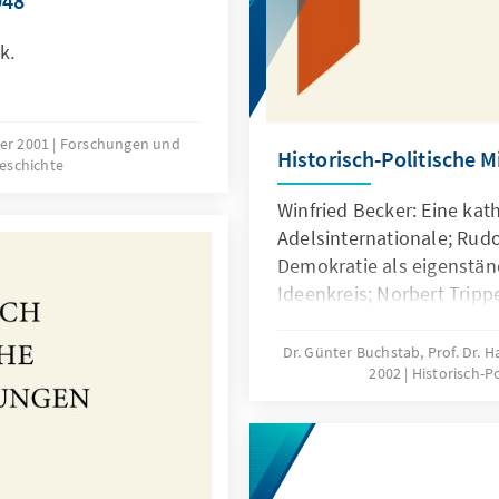
948
k.
er 2001
Forschungen und
Historisch-Politische M
geschichte
Winfried Becker: Eine kat
Adelsinternationale; Rudol
Demokratie als eigenständ
Ideenkreis; Norbert Tripp
und Konrad Adenauer; Krz
Konrad Adenauers Haltun
Dr. Günter Buchstab, Prof. Dr.
2002
Historisch-P
Bevölkerung; Franz Mölle
die Bundesversammlung i
Wirsching: Die mediale „K
und die „Wende“ von 198
Küsters: Mit Naturnotwen