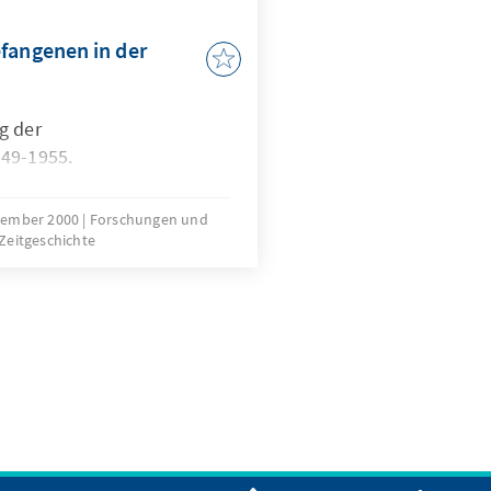
as die Regierung Kohl zum
a Kohl im Gespräch
fangenen in der
g der
949-1955.
zember 2000
Forschungen und
Zeitgeschichte