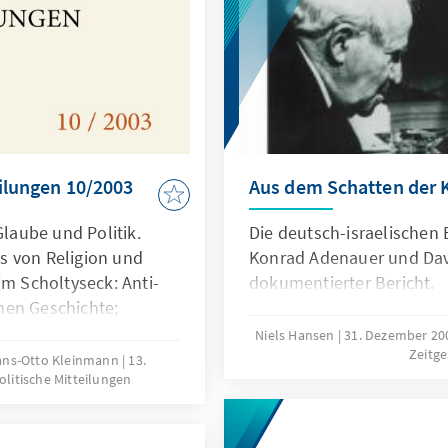
eilungen 10/2003
Aus dem Schatten der 
Glaube und Politik.
Die deutsch-israelischen 
s von Religion und
Konrad Adenauer und Davi
im Scholtyseck: Anti-
dokumentierter Bericht.
hen Geschichte;
ch-nationaler Politiker
Niels Hansen
31. Dezember 2
Zeitge
renzung: Adam
 Hans-Otto Kleinmann
13.
olitische Mitteilungen
lition in den
epublik; Daniela
lökonomen auf dem Weg