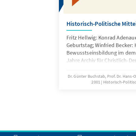
Historisch-Politische Mitt
Fritz Hellwig: Konrad Adenau
Geburtstag; Winfried Becker: 
Bewusstseinsbildung im demo
Jahre Archiv für Christlich-De
Martin Honecker: Evangelische
Uertz: Konservative Kulturkrit
Dr. Günter Buchstab, Prof. Dr. Hans
2001
Historisch-Politi
Bundesrepublik Deutschland.
Akademie in Eichstätt; Torste
Ostpolitiker" Gerhard Schröde
sozialliberalen Ost- und Deut
Schaad: „Eine gaullistische" 
um den Grafen Huyn; u.a.