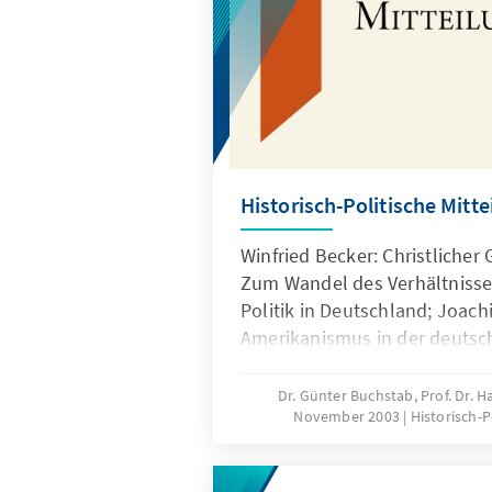
Historisch-Politische Mitt
Winfried Becker: Christlicher 
Zum Wandel des Verhältnisse
Politik in Deutschland; Joach
Amerikanismus in der deutsc
Bernhard Forster: Ein christli
zwischen Sammlung und Abg
Dr. Günter Buchstab, Prof. Dr.
November 2003
Historisch-P
Stegerwald und die große Koa
Anfangsjahren der Weimarer R
Rüther: Freiburger Nationa