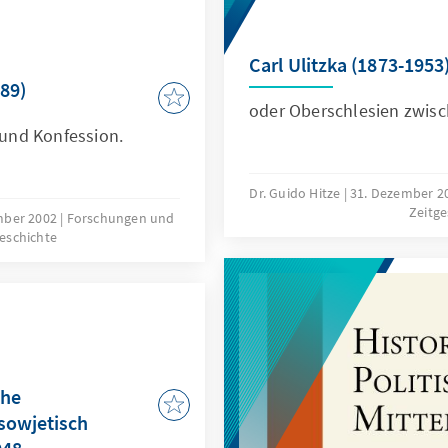
nntnisse über die Rolle
 von 1939; Erik
d der
Carl Ulitzka (1873-1953
ze; u.a.
89)
oder Oberschlesien zwisc
i und Konfession.
Dr. Guido Hitze
31. Dezember 2
Zeitge
mber 2002
Forschungen und
geschichte
che
sowjetisch