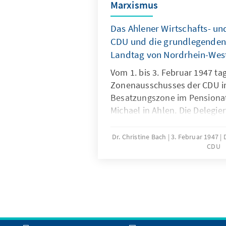
Marxismus
Das Ahlener Wirtschafts- u
CDU und die grundlegenden
Landtag von Nordrhein-Wes
Vom 1. bis 3. Februar 1947 ta
Zonenausschusses der CDU in
Besatzungszone im Pensionat 
Michael in Ahlen. Die Delegie
hier das sogenannte Ahlener
sich die CDU "für die „Überw
Dr. Christine Bach
3. Februar 1947
CDU
Kapitalismus und Marxismus“