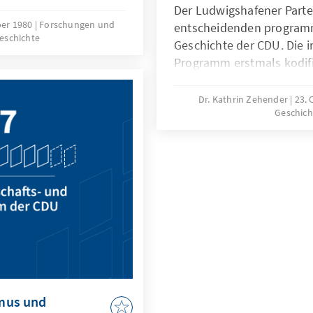
Der Ludwigshafener Parte
ber 1980
Forschungen und
entscheidenden program
geschichte
Geschichte der CDU. Die 
Programm erstmals kodif
Freiheit, Solidarität und 
heute Kern des Selbstver
Dr. Kathrin Zehender
23.
Geschich
mus und