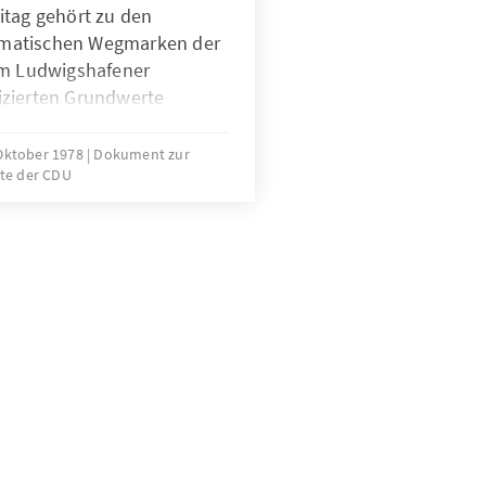
itag gehört zu den
matischen Wegmarken der
im Ludwigshafener
izierten Grundwerte
Gerechtigkeit sind noch
ständnisses der CDU.
 Oktober 1978
Dokument zur
te der CDU