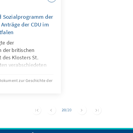
nd Sozialprogramm der
 Anträge der CDU im
tfalen
gte der
 der britischen
des Klosters St.
rten verabschiedeten
 Programm, mit dem
indung von
Dokument zur Geschichte der
 aussprach.
20
/20