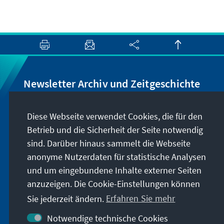
Newsletter Archiv und Zeitgeschichte
Wir informieren Sie über Neuigkeiten rund um
Diese Webseite verwendet Cookies, die für den
unser Archiv, geben Hinweise zu unseren
Betrieb und die Sicherheit der Seite notwendig
zeithistorisch-politischen Veranstaltungen und
sind. Darüber hinaus sammelt die Webseite
machen Sie auf neu erschienene Publikationen
anonyme Nutzerdaten für statistische Analysen
und Formate aufmerksam. Der Newsletter
und um eingebundene Inhalte externer Seiten
erscheint vier- bis fünfmal im Jahr.
anzuzeigen. Die Cookie-Einstellungen können
Sie jederzeit ändern.
Erfahren Sie mehr
Jetzt abonnieren
Notwendige technische Cookies