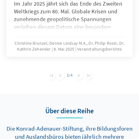
Im Jahr 2025 jährt sich das Ende des Zweiten
Weltkriegs zum 80. Mal. Globale Krisen und
zunehmende geopolitische Spannungen
verleihen diesem Datum eine besondere
Bedeutung. Eine internationale
Konferenzreihe lädt dazu ein, das Kriegsende
Christine Brunzel, Denise Lindsay M.A., Dr. Philip Rosin, Dr.
Kathrin Zehender
8. Mai 2025
Veranstaltungsberichte
sowohl aus historiographischer Perspektive
als auch mit Blick auf aktuelle politische und
gesellschaftliche Fragen zu beleuchten.
Geplant sind hierfür drei Konferenzen in
1
/4
Berlin, Paris und New York – jede Stadt mit
einem eigenen thematischen Schwerpunkt.
Den Auftakt der Reihe bildete am 29./30. April
2025 die wissenschaftliche Tagung in Berlin,
Über diese Reihe
ausgerichtet von der Konrad-Adenauer-
Stiftung in Kooperation mit der Europa
Universität Viadrina in Frankfurt/Oder, der
Die Konrad-Adenauer-Stiftung, ihre Bildungsforen
Université Paris 1 Panthéon Sorbonne sowie
und Auslandsbüros bieten jährlich mehrere