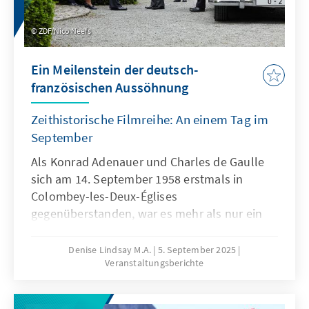
ZDF/Nico Neefs
Ein Meilenstein der deutsch-
französischen Aussöhnung
Zeithistorische Filmreihe: An einem Tag im
September
Als Konrad Adenauer und Charles de Gaulle
sich am 14. September 1958 erstmals in
Colombey-les-Deux-Églises
gegenüberstanden, war es mehr als nur ein
diplomatisches Treffen, es war ein
historischer Moment, der zu einem
Denise Lindsay M.A.
5. September 2025
Veranstaltungsberichte
Meilenstein auf dem Weg der deutsch-
französischen Aussöhnung und der
europäischen Einigung wurde. Im Rahmen der