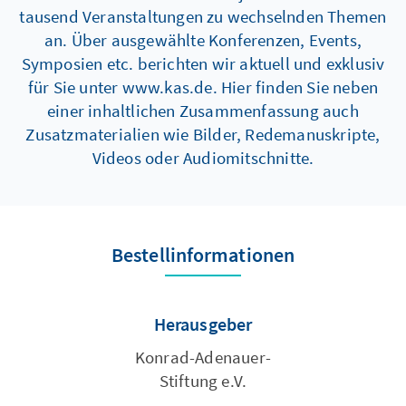
der Columbia University New York. Die Tagung
tausend Veranstaltungen zu wechselnden Themen
widmete sich vor allem der Situation in
an. Über ausgewählte Konferenzen, Events,
Deutschland sowie der geopolitischen
Symposien etc. berichten wir aktuell und exklusiv
Neuordnung nach 1945.
für Sie unter www.kas.de. Hier finden Sie neben
einer inhaltlichen Zusammenfassung auch
Zusatzmaterialien wie Bilder, Redemanuskripte,
Videos oder Audiomitschnitte.
Bestellinformationen
Herausgeber
Konrad-Adenauer-
Stiftung e.V.