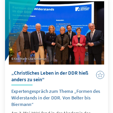
Anschluss diskutierten der Militärhistoriker
Prof. Dr. Sönke Neitzel, Oberstleutnant Prof.
Dr. Daniela Klix, der Wehrbeauftragte Henning
Otte sowie der Autor des Films, Jörg Müllner,
über die Herausforderungen der Bundeswehr
und die Konsequenzen der Zeitenwende.
KAS/Marie-Lisa Noltenius
„Christliches Leben in der DDR hieß
anders zu sein“
Expertengespräch zum Thema „Formen des
Widerstands in der DDR. Von Belter bis
Biermann“