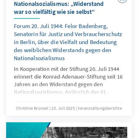
Nationalsozialismus: „Widerstand
war so vielfältig wie sie selbst“
Forum 20. Juli 1944: Felor Badenberg,
Senatorin für Justiz und Verbraucherschutz
in Berlin, über die Vielfalt und Bedeutung
des weiblichen Widerstands gegen den
Nationalsozialismus
In Kooperation mit der Stiftung 20. Juli 1944
erinnert die Konrad-Adenauer-Stiftung seit 16
Jahren an den Widerstand gegen den
Nationalsozialismus. Anlässlich des 81.
Jahrestages des Attentats würdigten wir in
diesem Jahr besonders den oftmals
Christine Brunzel
23. Juli 2025
Veranstaltungsberichte
übersehenen Beitrag von Frauen, die mutig
gegen das NS-Regime eintraten – viele von
ihnen unter hohem persönlichen Risiko,