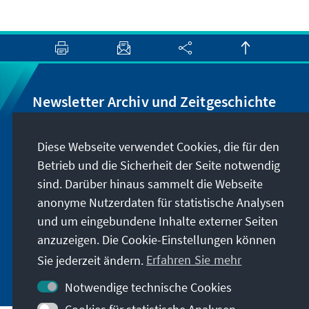
Newsletter Archiv und Zeitgeschichte
Wir informieren Sie über Neuigkeiten rund um
Diese Webseite verwendet Cookies, die für den
unser Archiv, geben Hinweise zu unseren
Betrieb und die Sicherheit der Seite notwendig
zeithistorisch-politischen Veranstaltungen und
sind. Darüber hinaus sammelt die Webseite
machen Sie auf neu erschienene Publikationen
anonyme Nutzerdaten für statistische Analysen
und Formate aufmerksam. Der Newsletter
und um eingebundene Inhalte externer Seiten
erscheint vier- bis fünfmal im Jahr.
anzuzeigen. Die Cookie-Einstellungen können
Sie jederzeit ändern.
Erfahren Sie mehr
Jetzt abonnieren
Notwendige technische Cookies