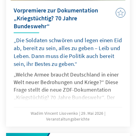
Vorpremiere zur Dokumentation
„Kriegstüchtig? 70 Jahre
Bundeswehr“
„Die Soldaten schwören und legen einen Eid
ab, bereit zu sein, alles zu geben – Leib und
Leben. Dann muss die Politik auch bereit
sein, ihr Bestes zu geben.“
„Welche Armee braucht Deutschland in einer
Welt neuer Bedrohungen und Kriege?“ Diese
Frage stellt die neue ZDF-Dokumentation
„Kriegstüchtig? 70 Jahre Bundeswehr“. Der
Film zeichnet die Entwicklung der deutschen
Streitkräfte seit ihrer Gründung nach und
Wadim Vincent Lisovenko
29. Mai 2026
Veranstaltungsberichte
stellt zugleich die drängende Frage nach ihrer
aktuellen Einsatzfähigkeit in einer
veränderten sicherheitspolitischen Lage. Im