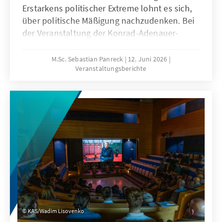
Erstarkens politischer Extreme lohnt es sich,
über politische Mäßigung nachzudenken. Bei
der Veranstaltung der Konrad-Adenauer-
Stiftung und des Ludwig-Erhard-Forums für
Wirtschaft und Gesellschaft diskutierten
M.Sc. Sebastian Panreck
12. Juni 2026
Veranstaltungsberichte
Expertinnen und Experten historische
Wurzeln, demokratische Funktionen und
wirtschaftliche Dimensionen der Mäßigung.
Die Vorträge und Podiumsgespräche zeigten:
Mäßigung ist keine Schwäche, sondern eine
reflektierte ethische Haltung, die für stabile
Demokratien und eine handlungsfähige Mitte
unverzichtbar ist.
KAS/Wadim Lisovenko