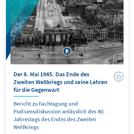
manche mit dem höchsten Preis ihres Lebens.
tormentor4555 / Wikimedia / CC BY-SA 3.0 /
creativecommons.org/licenses/by-sa/3.0/deed.en
Der 8. Mai 1945. Das Ende des
Zweiten Weltkriegs und seine Lehren
für die Gegenwart
Bericht zu Fachtagung und
Podiumsdiskussion anlässlich des 80.
Jahrestags des Endes des Zweiten
Weltkriegs