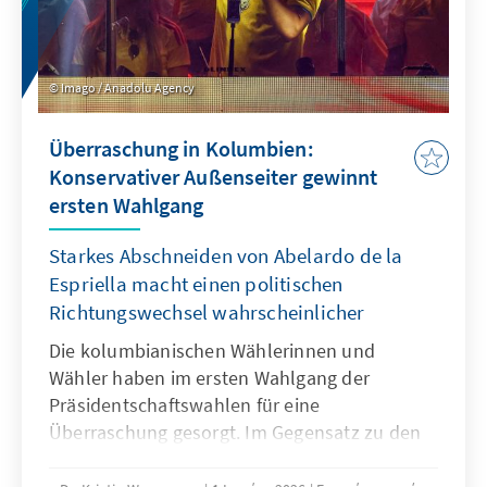
Imago / Anadolu Agency
Überraschung in Kolumbien:
Konservativer Außenseiter gewinnt
ersten Wahlgang
Starkes Abschneiden von Abelardo de la
Espriella macht einen politischen
Richtungswechsel wahrscheinlicher
Die kolumbianischen Wählerinnen und
Wähler haben im ersten Wahlgang der
Präsidentschaftswahlen für eine
Überraschung gesorgt. Im Gegensatz zu den
Umfragen konnte sich der konservative
Außenseiter Abelardo De La Espriella gegen