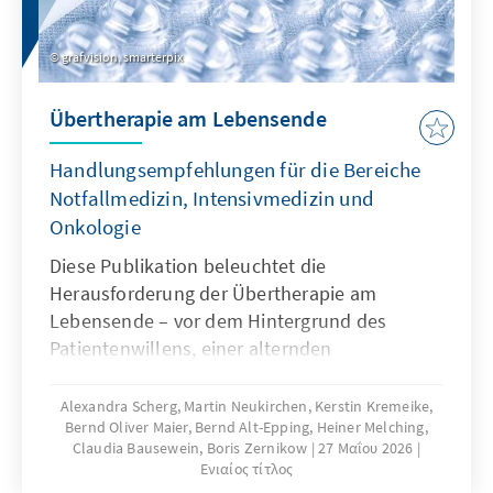
untermauern würden. Ein direkter
belarusischer Kriegseintritt bleibt weiterhin
grafvision, smarterpix
wenig wahrscheinlich. Gleichwohl ist die Lage
angesichts der engen militärischen Bindung
Übertherapie am Lebensende
an Russland und des hohen
Militarisierungsgrades angespannt. Zuletzt
Handlungsempfehlungen für die Bereiche
führten Russland und Belarus gemeinsame
Notfallmedizin, Intensivmedizin und
Manöver mit nuklearer Dimension durch und
Onkologie
bauten damit eine klare Drohkulisse auf. Am
25. Mai traf Sviatlana Tichanowskaja als
Diese Publikation beleuchtet die
führende Vertreterin der demokratischen
Herausforderung der Übertherapie am
belarusischen Opposition in Kyjiw ein – ein
Lebensende – vor dem Hintergrund des
wichtiges politisches Signal der Ukraine, dass
Patientenwillens, einer alternden
die ukrainisch-belarusischen Beziehungen
Gesellschaft, wachsender medizinischer
stärker an der demokratischen Opposition
Möglichkeiten und zunehmender
Alexandra Scherg, Martin Neukirchen, Kerstin Kremeike,
ausgerichtet und von Machthaber
Bernd Oliver Maier, Bernd Alt-Epping, Heiner Melching,
Ressourcenknappheit im Gesundheitswesen.
Claudia Bausewein, Boris Zernikow
27 Μαΐου 2026
Lukaschenko distanziert werden sollen.
Sie zeigt zudem politische
Ενιαίος τίτλος
Handlungsmöglichkeiten auf.