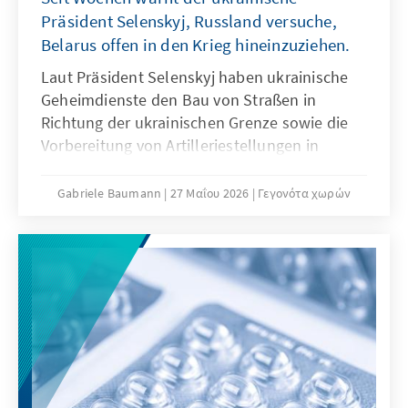
warum gerade Gesundheitskrisen besonders
Präsident Selenskyj, Russland versuche,
anfällig für Desinformation sind und welche
Belarus offen in den Krieg hineinzuziehen.
Gegenmaßnahmen Politik, Behörden und
Medien jetzt ergreifen sollten.
Laut Präsident Selenskyj haben ukrainische
Geheimdienste den Bau von Straßen in
Richtung der ukrainischen Grenze sowie die
Vorbereitung von Artilleriestellungen in
Belarus registriert. Russland ziehe demnach
offensive Szenarien aus Belarus in Richtung
Gabriele Baumann
27 Μαΐου 2026
Γεγονότα χωρών
Tschernihiw und Kyjiw in Betracht. Der
Oberbefehlshaber der ukrainischen
Streitkräfte erklärte, der russische
Generalstab prüfe Offensivoperationen aus
dem Norden, um die Frontlinie zu strecken.
Nach mehrheitlicher Einschätzung
unabhängiger belarusischer Analysten sind
bislang jedoch keine Truppenbewegungen zu
beobachten, die diese Szenarien klar