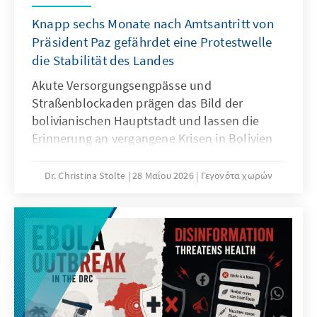
Knapp sechs Monate nach Amtsantritt von
Präsident Paz gefährdet eine Protestwelle
die Stabilität des Landes
Akute Versorgungsengpässe und
Straßenblockaden prägen das Bild der
bolivianischen Hauptstadt und lassen die
Erinnerung an vergangene Krisen in Bolivien
aufleben. Die Eskalation speist sich aus einer
explosiven Mischung aus politischen
Dr. Christina Stolte
28 Μαΐου 2026
Γεγονότα χωρών
Altlasten, sozialen Konflikten und
wachsender Unzufriedenheit einflussreicher
Gruppen. Die Regierung von Präsident Rodrigo
Paz steht unter akutem Handlungsdruck,
sieht sich jedoch von Beginn ihrer Amtszeit an
mit einem doppelten strukturellen Problem
konfrontiert: dem schweren Erbe der
sozialistischen Ära sowie einer äußerst