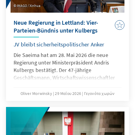
IMAGO / Xinhua
Neue Regierung in Lettland: Vier-
Parteien-Bündnis unter Kulbergs
JV bleibt sicherheitspolitischer Anker
Die Saeima hat am 28. Mai 2026 die neue
Regierung unter Ministerpräsident Andris
Kulbergs bestätigt. Der 47-jährige
Geschäftsmann, Wirtschaftswissenschaftler
und gelernte Automechaniker von der
zentristischen Vereinten Liste (Apvienotais
Oliver Morwinsky
29 Μαΐου 2026
Γεγονότα χωρών
saraksts, AS) übernimmt die Amtsgeschäfte
von Evika Siliņa (Jaunā Vienotība, JV), deren
Kabinett am 14. Mai an einem Streit über die
Neubesetzung des Verteidigungsressorts
nach mehreren Drohnenvorfällen, darunter