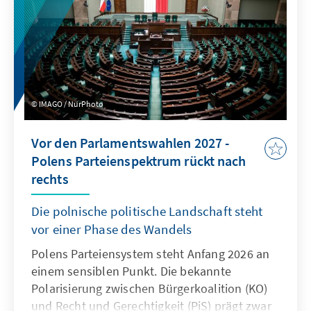
der Einschlag in ein Öllager Mitte Mai,
zerbrochen war. Staatspräsident Edgars
Rinkēvičs hatte Kulbergs daraufhin mit der
Regierungsbildung beauftragt. Der neue
Premier verspricht eine „effektive,
professionelle und rechenschaftspflichtige
IMAGO / NurPhoto
Regierung" und bezeichnet sich selbst als
„Realisten". Kulbergs führt eine vier-Parteien-
Vor den Parlamentswahlen 2027 -
Koalition an.
Polens Parteienspektrum rückt nach
rechts
Die polnische politische Landschaft steht
vor einer Phase des Wandels
Polens Parteiensystem steht Anfang 2026 an
einem sensiblen Punkt. Die bekannte
Polarisierung zwischen Bürgerkoalition (KO)
und Recht und Gerechtigkeit (PiS) prägt zwar