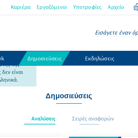
Καριέρα
Εργαζόμενοι
Υποτροφίες
Αρχείο
ek
Δημοσιεύσεις
Εκδηλώσεις
υτής της
 δεν είναι
λληνικά.
Δημοσιεύσεις
Αναλύσεις
Σειρές αναφορών