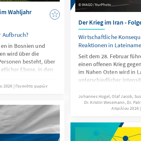
IMAGO / NurPhoto
im Wahljahr
Der Krieg im Iran - Fol
r Aufbruch?
Wirtschaftliche Konsequ
Reaktionen in Lateiname
len in Bosnien und
en wird über die
Seit dem 28. Februar führ
 Personen besteht, über
einen offenen Krieg gegen
atlicher Ebene, in den
im Nahen Osten wird in L
 – der Föderation BiH
unterschiedlicher Intensit
) – sowie in den zehn
ου 2026
Γεγονότα χωρών
rückt jedoch in vielen Lä
 über den Präsidenten
innenpolitischer Entwick
Johannes Hügel, Olaf Jacob, Su
Dr. Kristin Wesemann, Dr. Patr
Gleichzeitig sind in der R
Απριλίου 2026
wirtschaftliche Folgen sic
Bevölkerung unmittelbar 
Bericht geben unsere Aus
ausgewählten Ländern de