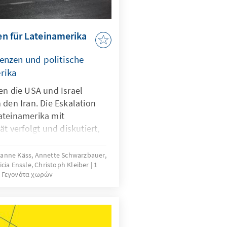
gen für Lateinamerika
enzen und politische
rika
en die USA und Israel
 den Iran. Die Eskalation
ateinamerika mit
ät verfolgt und diskutiert,
ndern zugunsten aktueller
lungen in den Hintergrund.
sanne Käss, Annette Schwarzbauer,
icia Enssle, Christoph Kleiber
1
egion deutlich spürbare
Γεγονότα χωρών
htbar, die den Alltag der
beeinflussen. In diesem
landsmitarbeiter in
r Region einen Überblick