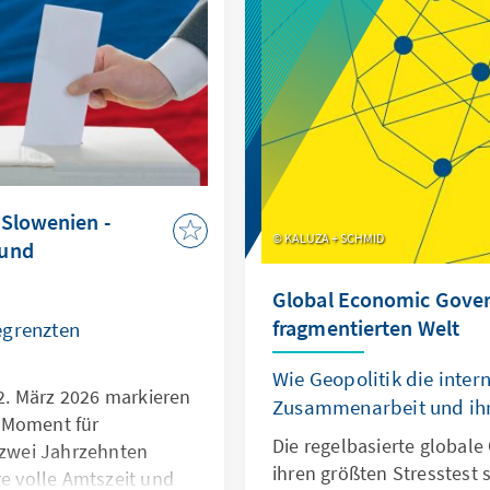
darüber, welche wirtschaf
Irankrieg vor Ort hervorru
Regierungen Position zum
Vorgehen der USA und Is
beleuchten sie, welche Ha
und der Adenauer-Stiftu
einnehmen, wie sich die
Land entwickelt und welc
Slowenien -
gegenwärtige Krise profit
KALUZA + SCHMID
 und
Global Economic Gover
fragmentierten Welt
egrenzten
Wie Geopolitik die inter
. März 2026 markieren
Zusammenarbeit und ihre
 Moment für
Die regelbasierte globale
t zwei Jahrzehnten
ihren größten Stresstest 
re volle Amtszeit und