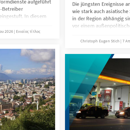
tformdienste aufgeführt
Die jüngsten Ereignisse a
-Betreiber
wie stark auch asiatische 
eingestuft. In diesem
in der Region abhängig si
ass das anhaltende
vor einem außenpolitisch
stufung auf eine
ίου 2026
Ενιαίος τίτλος
bestehen enge Beziehung
 zwischen der
andererseits bleibt der Ir
Christoph Eugen Stich
7 Α
des DMA und der
Energieversorgung und reg
ur der Cloud-Märkte
aktuelle Krise wirft daher
krepanz, die sowohl die
seine strategische Auto
 als auch das
eigene wirtschaftliche un
ium für den Cloud-
Interessen zu gefährden.
t macht.
die Bedeutung der Bezie
und Iran vor dem Hinterg
Entwicklungen ein.