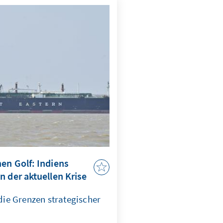
ngen, die bis heute Politik
l beeinflussen. Dieser
ck auf die EU-
den informellen Rat Ende
g über die außenpolitische
en Golf: Indiens
n der aktuellen Krise
ie Grenzen strategischer