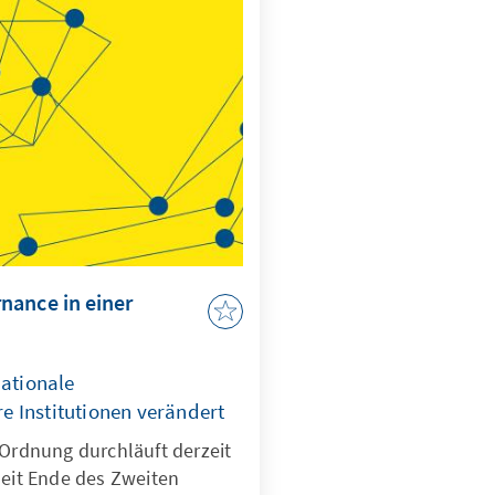
tlichen Folgen der
ft und wie die jeweiligen
 Konflikt sowie zum
raels beziehen. Zudem
ltung politische Partner
ng nahestehende Parteien
 allgemeine Stimmung im
he Akteure durch die
ieren könnten.
nance in einer
nationale
 Institutionen verändert
 Ordnung durchläuft derzeit
seit Ende des Zweiten