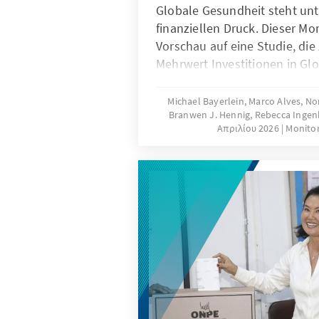
Globale Gesundheit steht un
finanziellen Druck. Dieser Mon
Vorschau auf eine Studie, die
Mehrwert Investitionen in Gl
haben – weit über rein humani
Sie tragen zur Krisenpräventi
Michael Bayerlein, Marco Alves, No
Branwen J. Hennig, Rebecca Inge
Stabilität, Innovationskraft 
Απριλίου 2026
Monitor
internationaler Partnerschaft
belegt, dass Deutschlands E
globale Gesundheitssysteme 
zugleich messbare wirtschaft
Vorteile für Deutschland selb