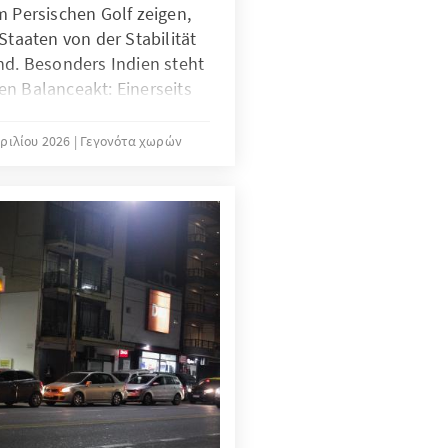
m Persischen Golf zeigen,
Staaten von der Stabilität
nd. Besonders Indien steht
en Balanceakt: Einerseits
en zu den USA und Israel,
an ein wichtiger Partner für
πριλίου 2026
Γεγονότα χωρών
ionale Konnektivität. Die
 die Frage auf, wie Indien
nomie bewahren kann, ohne
d sicherheitspolitische
 Der Länderbericht ordnet
hungen zwischen Indien
rund der jüngsten