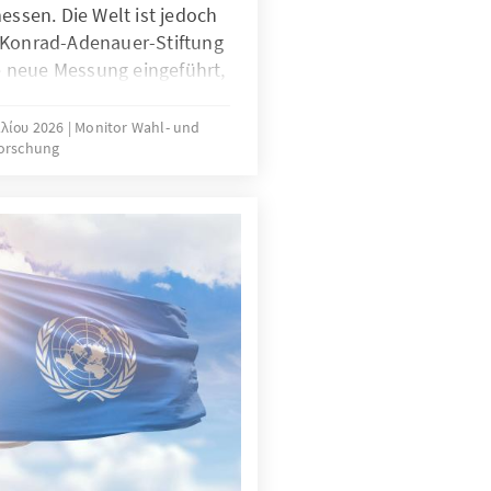
essen. Die Welt ist jedoch
 Konrad-Adenauer-Stiftung
ne neue Messung eingeführt,
ien erfasst. Die Studie
 Parteibindung, die neue
ιλίου 2026
Monitor Wahl- und
forschung
Verhältnis beider
Außerdem werden
det, die sich durch die
stimmten Parteien und der
 anderer Parteien
en.