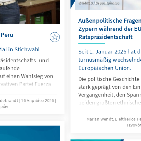
IMAGO / Depositphotos
Außenpolitische Fragen
Zypern während der EU
 Peru
Ratspräsidentschaft
Mal in Stichwahl
Seit 1. Januar 2026 hat 
turnusmäßig wechselnde
räsidentschafts- und
Europäischen Union.
laufende
f einen Wahlsieg von
Die politische Geschichte
vativen Partei Fuerza
stark geprägt von den Ein
timmen hin. Angesichts
Vergangenheit, den Span
zweiter Wahlgang am 7.
ildebrandt
16 Απριλίου 2026
beiden größten ethnische
ωρών
 als zweitplatzierter
griechischen Zyprioten u
iehen wird: Der
Zyprioten – sowie vom Ein
Marian Wendt, Eleftherios 
hez und der
Γεγονό
internationaler Akteure. 
ga liefern sich mit
Jahr 1960 entwickelte sic
pf-an-Kopf-Rennen. Es