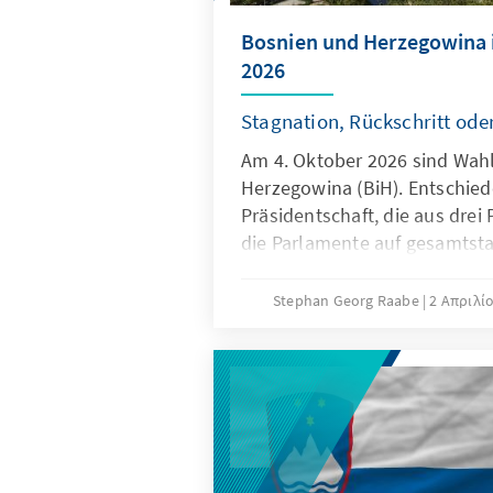
Bosnien und Herzegowina 
2026
Stagnation, Rückschritt ode
Am 4. Oktober 2026 sind Wah
Herzegowina (BiH). Entschied
Präsidentschaft, die aus drei
die Parlamente auf gesamtsta
zwei Entitäten/Teilrepubliken
und der Republika Srpska (RS
Stephan Georg Raabe
2 Απριλί
Kantonen der Föderation und
der RS.