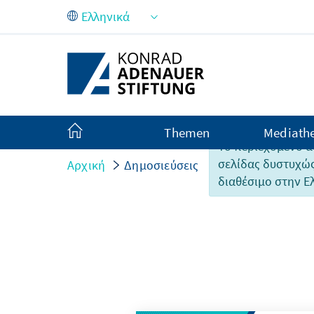
Skip to Main Content
Themen
Mediath
Το περιεχόμενο α
σελίδας δυστυχώς
Αρχική
Δημοσιεύσεις
διαθέσιμο στην Ε