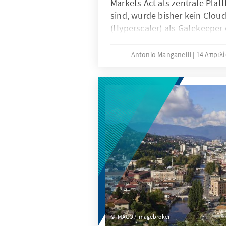
Markets Act als zentrale Plat
sind, wurde bisher kein Cloud
(Hyperscaler) als Gatekeeper 
Beitrag wird argumentiert, d
Versäumnis einer solchen Ein
Antonio Manganelli
14 Απριλ
strukturelle Unvereinbarkeit
zweiseitigen Plattformlogik 
vertikalen Pipeline-Architekt
zurückzuführen ist – eine Dis
quantitativen Schwellenwerte
qualitative Gatekeeper-Kriter
Kontext analytisch ungeeigne
IMAGO / imagebroker