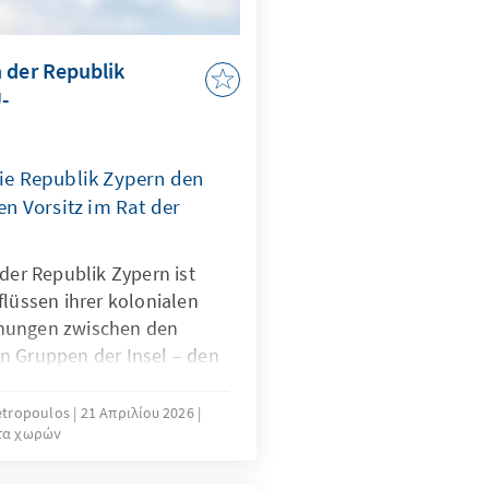
 der Republik
-
die Republik Zypern den
n Vorsitz im Rat der
 der Republik Zypern ist
flüssen ihrer kolonialen
nungen zwischen den
n Gruppen der Insel – den
nd den türkischen
fluss dritter Staaten und
Petropoulos
21 Απριλίου 2026
τα χωρών
Seit der Unabhängigkeit im
h das politische System