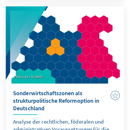
Bestimmungsgründe ein. Ausgehend von den
Wahltagsbefragungen und Umfragen im
Vorfeld wird u.a. die Bedeutung der
Einschätzungen von Spitzenpersonal,
Parteikompetenzen sowie politischen
Themen für das Wahlergebnis erläutert.
KALUZA + SCHMID
Sonderwirtschaftszonen als
strukturpolitische Reformoption in
Deutschland
Analyse der rechtlichen, föderalen und
administrativen Voraussetzungen für die