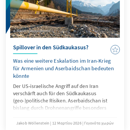
haltungsstarken Varietétänzerin während der
NS-Zeit erzählt.
IMAGO / Depositphotos
Spillover in den Südkaukasus?
Was eine weitere Eskalation im Iran-Krieg
für Armenien und Aserbaidschan bedeuten
könnte
Der US‑israelische Angriff auf den Iran
verschärft auch für den Südkaukasus
(geo-)politische Risiken. Aserbaidschan ist
bislang durch Drohnenangriffe besonders
exponiert, doch auch Armenien drohen
indirekte Folgen wie Flüchtlingsbewegungen,
Jakob Wöllenstein
12 Μαρτίου 2026
Γεγονότα χωρών
wirtschaftliche Unsicherheiten und