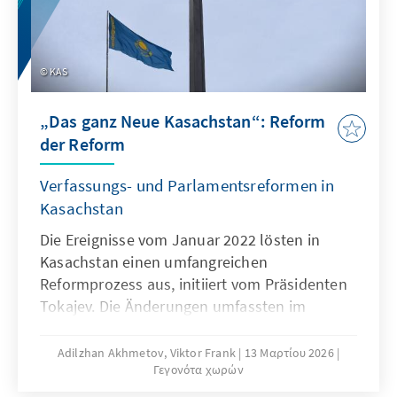
KAS
„Das ganz Neue Kasachstan“: Reform
der Reform
Verfassungs- und Parlamentsreformen in
Kasachstan
Die Ereignisse vom Januar 2022 lösten in
Kasachstan einen umfangreichen
Reformprozess aus, initiiert vom Präsidenten
Tokajev. Die Änderungen umfassten im
Wesentlichen eine einmalige siebenjährige
Amtszeit für den Staatschef, die Etablierung
Adilzhan Akhmetov, Viktor Frank
13 Μαρτίου 2026
Γεγονότα χωρών
eines Verfassungsgerichts, die Abschaffung
der Todesstrafe, die Einführung eines