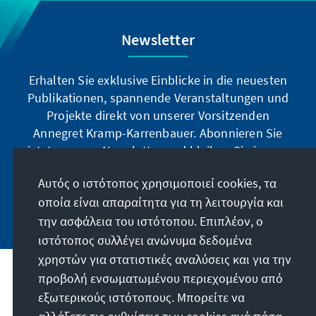
Newsletter
Erhalten Sie exklusive Einblicke in die neuesten
Publikationen, spannende Veranstaltungen und
Projekte direkt von unserer Vorsitzenden
Annegret Kramp-Karrenbauer. Abonnieren Sie
jetzt unseren Newsletter und bleiben Sie immer
auf dem Laufenden.
Αυτός ο ιστότοπος χρησιμοποιεί cookies, τα
οποία είναι απαραίτητα για τη λειτουργία και
Jetzt abonnieren
την ασφάλεια του ιστότοπου. Επιπλέον, ο
ιστότοπος συλλέγει ανώνυμα δεδομένα
χρηστών για στατιστικές αναλύσεις και για την
προβολή ενσωματωμένου περιεχομένου από
Την παραγγελία μας
εξωτερικούς ιστότοπους. Μπορείτε να