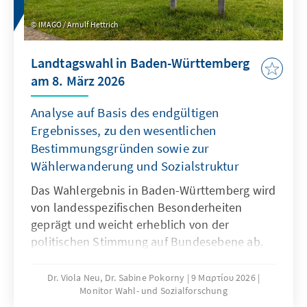
IMAGO / Arnulf Hettrich
Landtagswahl in Baden-Württemberg
am 8. März 2026
Analyse auf Basis des endgültigen
Ergebnisses, zu den wesentlichen
Bestimmungsgründen sowie zur
Wählerwanderung und Sozialstruktur
Das Wahlergebnis in Baden-Württemberg wird
von landesspezifischen Besonderheiten
geprägt und weicht erheblich von der
politischen Stimmung auf Bundesebene ab.
Unsere Wahlanalyse gibt Erklärungen für die
Ergebnisse und geht dabei auf die
Dr. Viola Neu, Dr. Sabine Pokorny
9 Μαρτίου 2026
Monitor Wahl- und Sozialforschung
Wählerwanderungen und die wesentlichen