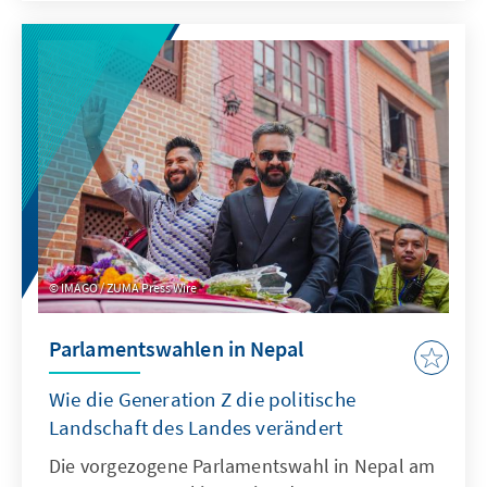
Bedrohungen für Energieinfrastruktur. Europa
ist gefordert, da eine Eskalation Rivalitäten
verstärken, Partner bedrohen und unsere
Energie- sowie Sicherheitsinteressen
unmittelbar berühren würde.
IMAGO / ZUMA Press Wire
Parlamentswahlen in Nepal
Wie die Generation Z die politische
Landschaft des Landes verändert
Die vorgezogene Parlamentswahl in Nepal am