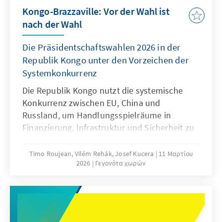
Kongo-Brazzaville: Vor der Wahl ist
nach der Wahl
Die Präsidentschaftswahlen 2026 in der
Republik Kongo unter den Vorzeichen der
Systemkonkurrenz
Die Republik Kongo nutzt die systemische
Konkurrenz zwischen EU, China und
Russland, um Handlungsspielräume in
Finanzierung, Infrastruktur und Sicherheit zu
maximieren. Während die EU in Umwelt- und
Transformationsfragen ein natürlicher Partner
Timo Roujean, Vilém Rehák, Josef Kucera
11 Μαρτίου
2026
Γεγονότα χωρών
bleibt, begrenzen Defizite in
Rechtsstaatlichkeit, Rechenschaft und
Wahlintegrität die Tiefe der Kooperation.
China liefert zügig und großvolumig
Infrastruktur gegen Ressourcenbindungen;