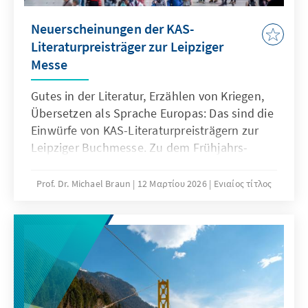
Neuerscheinungen der KAS-
Literaturpreisträger zur Leipziger
Messe
Gutes in der Literatur, Erzählen von Kriegen,
Übersetzen als Sprache Europas: Das sind die
Einwürfe von KAS-Literaturpreisträgern zur
Leipziger Buchmesse. Zu dem Frühjahrs-
Event der Buchbranche finden wiederum
mehr als dreitausend einzelne
Prof. Dr. Michael Braun
12 Μαρτίου 2026
Ενιαίος τίτλος
Veranstaltungen statt: „Leipzig liest“, u.a. mit
den Stiftungspreisträgern Norbert Gstrein und
Ulrike Draesner. Für den Preis der Leipziger
Buchmesse 2026 ist Anja Kampmanns Roman
„Die Wut ist ein heller Stern“ nominiert, ein
Buch, in dem die EHF 2010-Stipendiatin der
Stiftung die Geschichte einer lebens- und