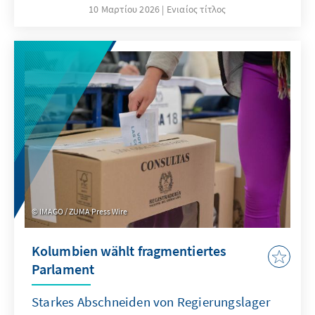
die Stiftung in den vergangenen Monaten
10 Μαρτίου 2026
Ενιαίος τίτλος
gesetzt? Welche Publikationen wurden
besonders häufig geklickt? Wie viele Follower
hat die Stiftung weltweit bei Facebook,
Twitter und Instagram? Sie suchen
Informationen über aktuellen Forschungs-
und Beratungsthemen? Oder fragen sich: Wie
setzen sich die Zahlen der aktuell geförderten
Stipendiatinnen und Stipendiaten
zusammen? Mit welchen digitalen Formaten
arbeitet die politische Bildung? Und wie viele
Plakate liegen in digitaler Fassung vor?
IMAGO / ZUMA Press Wire
Kolumbien wählt fragmentiertes
Parlament
Starkes Abschneiden von Regierungslager