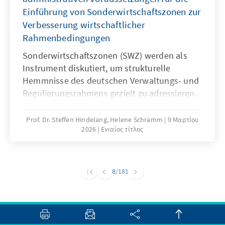
Einführung von Sonderwirtschaftszonen zur
Verbesserung wirtschaftlicher
Rahmenbedingungen
Sonderwirtschaftszonen (SWZ) werden als
Instrument diskutiert, um strukturelle
Hemmnisse des deutschen Verwaltungs- und
Regulierungsrahmens gezielt zu adressieren.
Die Studie analysiert, unter welchen
juristischen und administrativen Bedingungen
Prof. Dr. Steffen Hindelang, Helene Schramm
9 Μαρτίου
2026
Ενιαίος τίτλος
räumlich begrenzte Reformräume
rechtssicher ausgestaltet werden können. Sie
betrachtet SWZ als potenzielle Mechanismen
zur Beschleunigung von Verfahren, zur
8
/181
Erprobung neuer Organisationsformen und
zur Stärkung wirtschaftlich belasteter
Regionen – ohne nationale Rechtsstrukturen
insgesamt zu verändern.