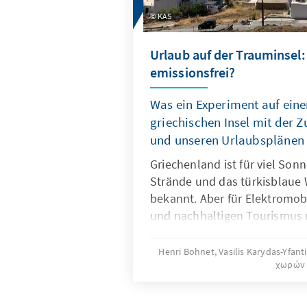
KAS
Urlaub auf der Trauminsel:
emissionsfrei?
Was ein Experiment auf ein
griechischen Insel mit der Z
und unseren Urlaubsplänen 
Griechenland ist für viel Son
Strände und das türkisblaue 
bekannt. Aber für Elektromobi
und nachhaltigen Tourismus n
eine kleine Insel in der Ägäis,
wurde von der griechischen 
Henri Bohnet, Vasilis Karydas-Yfant
χωρών
Volkswagenkonzern für ein b
„Experiment" ausgewählt. Emi
Griechenland könnte hier bal