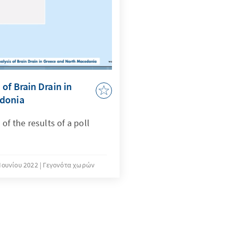
of Brain Drain in
edonia
of the results of a poll
 Ιουνίου 2022
Γεγονότα χωρών