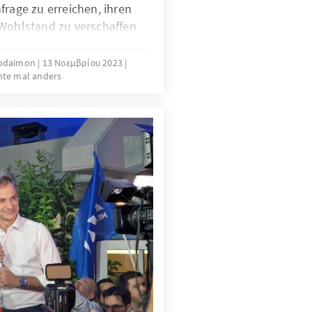
frage zu erreichen, ihren
 Wohlstand zu verschaffen
te zu unterstützen,
sellschaftliche
todaimon
13 Νοεμβρίου 2023
hte mal anders
h ständig verändernde
bei gewinnen die
agsleben von Menschen mit
sellschaft immer mehr an
r einen ersten Überblick
ben, die das Leben von
gen auf Zypern erleichtern