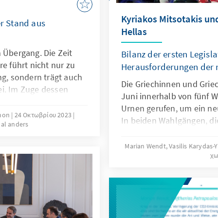
Kyriakos Mitsotakis und
er Stand aus
Hellas
 Übergang. Die Zeit
Bilanz der ersten Legisl
re führt nicht nur zu
Herausforderungen der 
ng, sondern trägt auch
Die Griechinnen und Gri
ei. Im Zuge dessen
Juni innerhalb von fünf 
er Alltag von
Urnen gerufen, um ein ne
für die Gesellschaft
imon
24 Οκτωβρίου 2023
In beiden Wahlgängen, di
al anders
ieren wir einen ersten
unterschiedlicher Wahlges
aben, die das Leben für
Nea Dimokratia des neue
Marian Wendt, Vasilis Karydas-Y
erleichtern.
χ
Regierungschefs Kyriakos
Stimmen erhalten. Nun ka
Jahre mit einer absoluten
sind die Gründe für die
konnte die Opposition ni
arbeitet künftig die neue