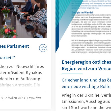
Antworten darauf gibt die
ues Parlament
barkeit?
Energieregion östliches
echen zur Neuwahl ihres
Region wird zum Verso
sterpräsident Kyriakos
sidentin um Auflösung
Griechenland und das ös
ährigen Amtszeit. Die
eine neue wichtige Rolle
sotakis auch weiterhin
Krieg in der Ukraine, Ver
inen Kurs von
tis
2 Μαΐου 2023
Γεγονότα
Emissionen, Ausstieg aus 
Wachstum umsetzen
sind Stichworte an die wir
ührer Tsipras versucht