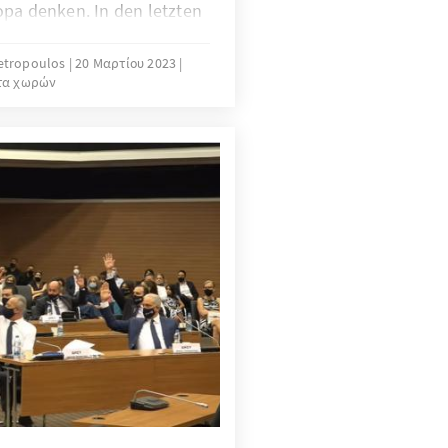
opa denken. In den letzten
 und Weise, wie bisher
e und Fortbewegung
Petropoulos
20 Μαρτίου 2023
τα χωρών
ich auf den Kopf gestellt.
ge der Energiegewinnung
ießen und uns auf ein
len. Griechenland und das
en dabei eine neue
m Vorteil für ganz Europa.