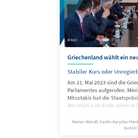
KAS
Griechenland wählt ein ne
Stabiler Kurs oder Unregier
Am 21. Mai 2023 sind die Gri
Parlamentes aufgerufen. Mini
Mitsotakis bat die Staatsprä
des Vouli zum Ende seiner 4-j
Chancen stehen gut, dass Mit
Regierungschef bleibt und se
Marian Wendt, Vasilis Karydas-Yfan
χωρών
Stabilität, Fortschritt und 
kann; aber auch Oppositionsf