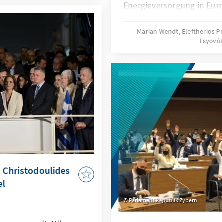
Energieversorgung in Eur
s zu vier Parteien zu
zwei Jahren wurde die Art
erten Wahlrechts und
Energie für Strom, Wärm
Marian Wendt, Eleftherios 
aber sehr
Γεγονό
genutzt wurde, grundsätzl
iter Wahlgang
Es gilt künftig, neue We
neue Regierung
und –erzeugung zu erschl
neues Zeitalter einzustel
östliche Mittelmeer könn
wichtige Rolle spielen; zu
s Christodoulides
el
Parlament Republik Zypern