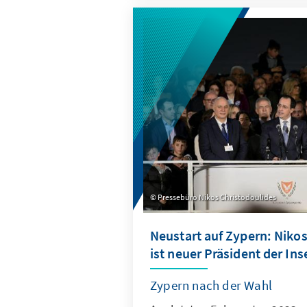
eine mögliche Koalition aus bi
formen. Aufgrund des veränd
einiger Ungewissheiten wird 
wahrscheinlich noch ein zwe
notwendig werden, bis eine 
feststeht.
Pressebüro Nikos Christodoulides
Neustart auf Zypern: Niko
ist neuer Präsident der Ins
Zypern nach der Wahl