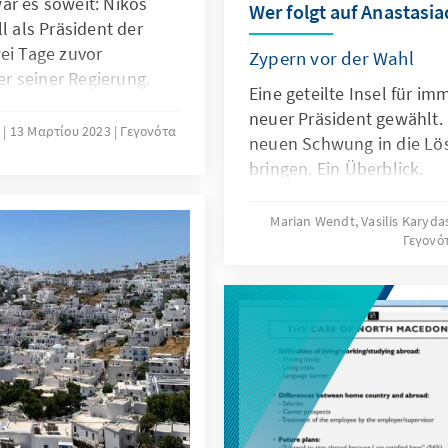
ar es soweit: Nikos
Wer folgt auf Anastasia
l als Präsident der
ei Tage zuvor
Zypern vor der Wahl
der seiner Regierung.
Eine geteilte Insel für im
hrzehnten einmaligen
neuer Präsident gewählt.
chung im 1. Wahlgang
s
13 Μαρτίου 2023
Γεγονότα
neuen Schwung in die Lö
r die bisher regierende
bringen. Ein Überblick.
Marian Wendt, Vasilis Karyda
Γεγονό