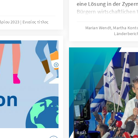
eine Lösung in der Zypern
Bürgern wirtschaftlichen
und die europäischen Wer
βρίου 2023
Ενιαίος τίτλος
bemühen sie sich auch, ge
Marian Wendt, Martha Kon
Länderberic
Veränderungen in die sic
Agenda aufzunehmen. Da
Bedürfnisse und das Allt
Behinderungen für die Ge
Bedeutung. Hier geben wi
über die aktuellen Vorha
Menschen mit Behinderun
sollen.
KAS