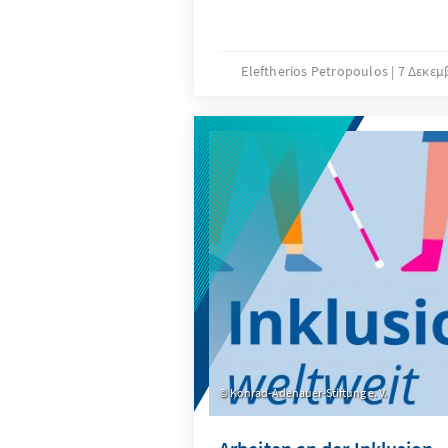
Eleftherios Petropoulos
7 Δεκεμ
Konrad-Adenauer-Stiftung e. V.