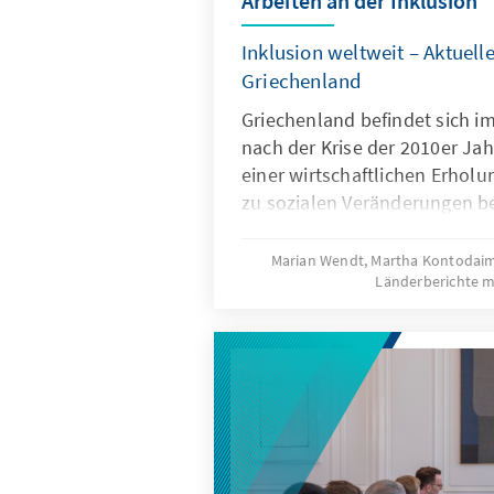
Arbeiten an der Inklusion
Inklusion weltweit – Aktuell
Griechenland
Griechenland befindet sich im
nach der Krise der 2010er Jah
einer wirtschaftlichen Erholu
zu sozialen Veränderungen b
werden die Bedürfnisse und d
Menschen mit Behinderungen 
Marian Wendt, Martha Kontoda
Länderberichte m
immer wichtiger. Hier präsent
Überblick über aktuelle Vorh
Menschen mit Behinderungen 