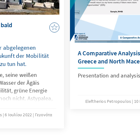
 bald
er abgelegenen
A Comparative Analysis 
ukunft der Mobilität
Greece and North Mac
zu tun hat.
ne, seine weißen
Presentation and analysis 
Wasser der Ägäis
lität, grüne Energie
och nicht. Astypalea,
Eleftherios Petropoulos
10
 will das ändern. Sie
Regierung und vom
is
6 Ιουλίου 2022
Γεγονότα
esonderes
ssionsfreier Urlaub in
d Realität werden und