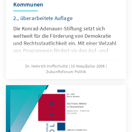
Kommunen
2., überarbeitete Auflage
Die Konrad-Adenauer-Stiftung setzt sich
weltweit für die Förderung von Demokratie
und Rechtsstaatlichkeit ein. Mit einer Vielzahl
von Programmen fördert sie den Auf- und
Ausbau von dezentralen, kommunalen und
regionalen Verwaltungsstrukturen. Die
Dr. Heinrich Hoffschulte
10 Νοεμβρίου 2008
Zukunftsforum Politik
Verbreitung der Grundsätze der christlichen
Sozialethik – zu denen die Subsidiarität
immanent gehört – ist ihr Ziel. Seit 1999
begleitet die Stiftung den Entwurf einer
Weltcharta der kommunalen
Selbstverantwortung. Mit der vorliegenden
Publikation stellt sie die Entstehung dieser
UNO-Leitlinien dar. Im Anhang werden die
Leitlinien im englischen Original und in