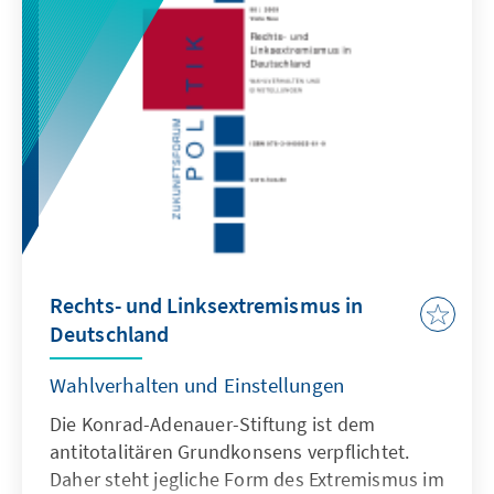
haben die Autoren randständige Themen, die
erst mittelfristig an Bedeutung gewinnen
werden, bewusst einbezogen. In absehbarer
Zeit – bis zum Jahr 2020 – werden sie im
Zentrum der außenpolitischen Debatte in
Deutschland stehen.
Rechts- und Linksextremismus in
Deutschland
Wahlverhalten und Einstellungen
Die Konrad-Adenauer-Stiftung ist dem
antitotalitären Grundkonsens verpflichtet.
Daher steht jegliche Form des Extremismus im