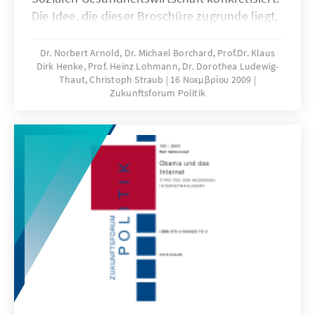
Die Idee, die dieser Broschüre zugrunde liegt,
ist eine Wende hin zu einer werteorientierten
Wettbewerbsordnung, in der die Sicherung
Dr. Norbert Arnold, Dr. Michael Borchard, Prof.Dr. Klaus
Dirk Henke, Prof. Heinz Lohmann, Dr. Dorothea Ludewig-
und Förderung der an den individuellen
Thaut, Christoph Straub
16 Νοεμβρίου 2009
Gesundheitsbedürfnissen orientierten
Zukunftsforum Politik
Versorgungsqualität im Mittelpunkt stehen.