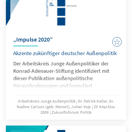
„Impulse 2020”
Akzente zukünftiger deutscher Außenpolitik
Der Arbeitskreis Junge Außenpolitiker der
Konrad-Adenauer-Stiftung identifiziert mit
dieser Publikation außenpolitische
Herausforderungen und formuliert
Handlungsempfehlungen für die
Bundesregierung. Dabei hat die Auswahl
Arbeitskreis Junge Außenpolitik, Dr. Patrick Keller, Dr.
Nadine Carlson (geb. Mensel), Julian Voje
29 Απριλίου
durchaus Schlaglicht-Charakter und erhebt
2009
Zukunftsforum Politik
keinen Anspruch auf Vollständigkeit. Im
Gegenteil: Mit Blick auf die
„Frühwarnfunktion” der Politikberatung