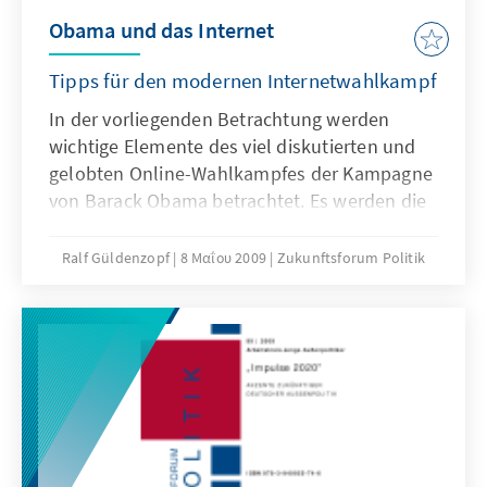
Obama und das Internet
Tipps für den modernen Internetwahlkampf
In der vorliegenden Betrachtung werden
wichtige Elemente des viel diskutierten und
gelobten Online-Wahlkampfes der Kampagne
von Barack Obama betrachtet. Es werden die
unterschiedlichen Elemente der
hochinnovativen Internet-Kampagne
Ralf Güldenzopf
8 Μαΐου 2009
Zukunftsforum Politik
vorgestellt. Dabei wird der Brückenschlag
nach Deutschland gesucht und die
verschiedenen Elemente auf ihre
Anwendbarkeit vor Ort geprüft. Zugleich
ermutigt die Untersuchung auch, auf den
Dialog zwischen Bürger und Politik mit Hilfe
des Internets zu vertrauen.