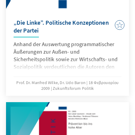
„Die Linke”. Politische Konzeptionen
der Partei
Anhand der Auswertung programmatischer
Äußerungen zur Außen- und
Sicherheitspolitik sowie zur Wirtschafts- und
Sozialpolitik verdeutlichen die Autoren den
systemüberwindenden Charakter der SED-
Nachfolgepartei in zentralen Politikfeldern.
Prof. Dr. Manfred Wilke, Dr. Udo Baron
18 Φεβρουαρίου
2009
Zukunftsforum Politik
Band 94 der Reihe „Zukunftsforum Politik“
behandelt die jüngere politische Entwicklung
der Partei und Band 96 deren Bündnis- und
Koalitionspolitik. Mit den drei Bänden will die
Stiftung Grundlagenkenntnisse vermitteln, die
zur notwendigen inhaltlichen
Auseinandersetzung mit den nicht selten