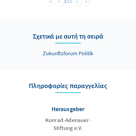
2
/11
Akteur, ist es nicht auszuschließen, dass die
Freien Wähler in Zukunft zunehmend
präsenter werden. Die Publikation liegt nur
als Onlineversion vor und bietet einen
Σχετικά με αυτή τη σειρά
Überblick und einen Einstieg in die Thematik.
Zukunftsforum Politik
Πληροφορίες παραγγελίας
Herausgeber
Konrad-Adenauer-
Stiftung e.V.