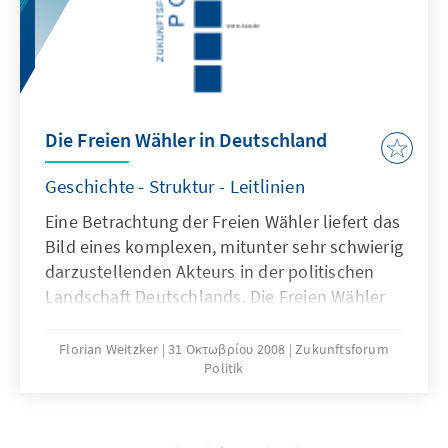
deutscher Übersetzung wiedergegeben.
Die Freien Wähler in Deutschland
Geschichte - Struktur - Leitlinien
Eine Betrachtung der Freien Wähler liefert das
Bild eines komplexen, mitunter sehr schwierig
darzustellenden Akteurs in der politischen
Landschaft Deutschlands. Die Freien Wähler
haben zwar mit dem Einzug in den
Bayerischen Landtag erstmals einen
Florian Weitzker
31 Οκτωβρίου 2008
Zukunftsforum
Politik
zählbaren Erfolg auf Landesebene erzielen
können. In der Kommunalpolitik sind sie
dagegen seit den 1950er Jahren aktiv.
Obgleich ein bisher wenig wahrgenommener