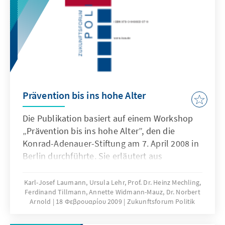
unrealisierbaren Vorschlägen der Partei „Die
Linke“ befähigen.
Prävention bis ins hohe Alter
Die Publikation basiert auf einem Workshop
„Prävention bis ins hohe Alter”, den die
Konrad-Adenauer-Stiftung am 7. April 2008 in
Berlin durchführte. Sie erläutert aus
wissenschaftlicher und politischer Sicht
unterschiedliche Aspekte der Prävention als
Karl-Josef Laumann, Ursula Lehr, Prof. Dr. Heinz Mechling,
Ferdinand Tillmann, Annette Widmann-Mauz, Dr. Norbert
Voraussetzung für ein gutes Altern.
Arnold
18 Φεβρουαρίου 2009
Zukunftsforum Politik