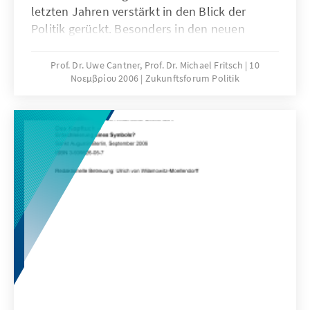
letzten Jahren verstärkt in den Blick der
Politik gerückt. Besonders in den neuen
Ländern gilt es, die strukturellen Defizite mit
Hilfe innovativer Produkte und
Prof. Dr. Uwe Cantner, Prof. Dr. Michael Fritsch
10
Νοεμβρίου 2006
Zukunftsforum Politik
Dienstleistungen zu überwinden.Wie
fördernde Maßnahmen auf Bundes- und
Landesebene aufgebaut und durchgeführt
werden können, welche Anreize und
Fehlanreize dadurch generiert werden und
welche Wege verbesserte Programme
einschlagen könnten, dies thematisiert die
Studie. Die verantwortlichen Fachpolitikern
auf Bundes- und Länderebene und den
zuständigen Vertretern aus den Ministerien
und Forschungseinrichtungen erhalten
konkrete Empfehlungen für eine optimierte
Innovationspolitik.