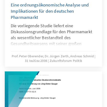
Eine ordnungsökonomische Analyse und
Implikationen für den deutschen
Pharmamarkt
Die vorliegende Studie liefert eine
Diskussionsgrundlage für den Pharmamarkt
als wesentlicher Bestandteil des
Gesundheitswesens mit seiner großen
Bedeutung für eine qualitativ hochwertige
gesundheitliche Versorgung der Patienten, für
Prof. Peter Oberender, Dr. Jürgen Zerth, Andreas Schmid
31 Ιουλίου 2006
Zukunftsforum Politik
die Innovationsfähigkeit des Wirtschafts- und
Forschungsstandorts und für die
wirtschaftliche Prosperität Deutschlands.