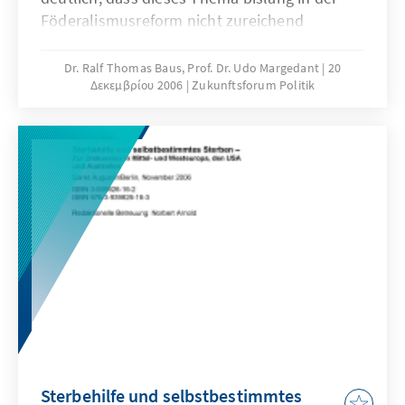
Föderalismusreform nicht zureichend
berücksichtigt wurde. Die Zukunftsfähigkeit
des Sozialstaates ist neben der
Dr. Ralf Thomas Baus, Prof. Dr. Udo Margedant
20
Δεκεμβρίου 2006
Zukunftsforum Politik
Finanzordnung das zentrale Thema, das in
der geplanten zweiten Phase der
Föderalismusreform dringend behandelt
werden muss. Die vorliegende Publikation
dokumentiert einen Workshop zum Thema
sozialer Bundesstaat, der im Rahmen des
laufenden Projekts der Konrad-Adenauer-
Stiftung „Föderalismusreform“ stattgefunden
hat.
Sterbehilfe und selbstbestimmtes