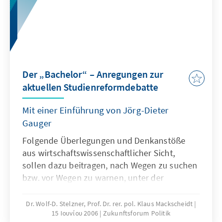
Der „Bachelor“ – Anregungen zur
aktuellen Studienreformdebatte
Mit einer Einführung von Jörg-Dieter
Gauger
Folgende Überlegungen und Denkanstöße
aus wirtschaftswissenschaftlicher Sicht,
sollen dazu beitragen, nach Wegen zu suchen
bzw. vor Wegen zu warnen, unter der
Fragestellung: Was müsste geschehen, um
eine solche Reform für alle Seiten attraktiv zu
Dr. Wolf-D. Stelzner, Prof. Dr. rer. pol. Klaus Mackscheidt
15 Ιουνίου 2006
Zukunftsforum Politik
machen? Oder umgekehrt:Welche Fehler