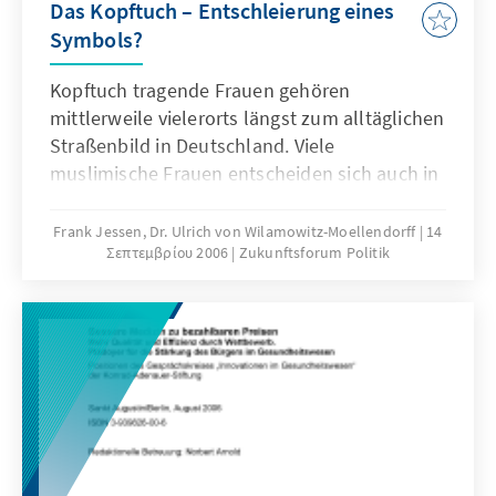
Das Kopftuch – Entschleierung eines
Symbols?
Kopftuch tragende Frauen gehören
mittlerweile vielerorts längst zum alltäglichen
Straßenbild in Deutschland. Viele
muslimische Frauen entscheiden sich auch in
Deutschland aus unterschiedlichen Gründen
freiwillig für das Kopftuch. Die Motive dieser
Frank Jessen, Dr. Ulrich von Wilamowitz-Moellendorff
14
Σεπτεμβρίου 2006
Zukunftsforum Politik
Frauen zu ergründen und ihren
gesellschaftlichen und politischen
Einstellungen nachzuspüren, ist die
Zielsetzung dieser Studie.