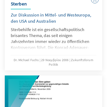
Sterben
Zur Diskussion in Mittel- und Westeuropa,
den USA und Australien
Sterbehilfe ist ein gesellschaftspolitisch
brisantes Thema, das seit einigen
Jahrzehnten immer wieder zu öffentlichen
Kontroversen führt. Die Konrad-Adenauer-
Stiftung engagiert sich in diesen Debatten mit
dem Ziel, zu einer Lösung beizutragen, die
Dr. Michael Fuchs
29 Νοεμβρίου 2006
Zukunftsforum
Politik
sich am Prinzip der Menschlichkeit und an
den besonderen Bedürfnissen Sterbender
orientiert. Die vorliegende Studie soll die
Sterbehilfe-Debatte argumentativ
untermauern.