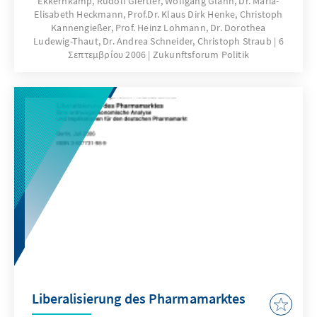
Ekkernkamp, Rudolf Giertler, Wolfgang Glahn, Dr. Maria-
Gesundheitsleistungen und steigender
Elisabeth Heckmann, Prof.Dr. Klaus Dirk Henke, Christoph
Gesundheitsausgaben bei begrenzten
Kannengießer, Prof. Heinz Lohmann, Dr. Dorothea
Finanzmitteln sind grundlegende
Ludewig-Thaut, Dr. Andrea Schneider, Christoph Straub
6
Σεπτεμβρίου 2006
Zukunftsforum Politik
Veränderungen des Gesundheitssystems
notwendig. - Positionen des Gesprächskreises
„Innovationen im Gesundheitswesen“der
Konrad-Adenauer-Stiftung
Liberalisierung des Pharmamarktes