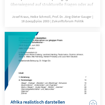
überwiegend auf strukturelle Fragen oder auf
Fragen methodischer Kompetenzen
konzentrieren. Bildung kann sich jedoch nicht
Josef Kraus, Heike Schmoll, Prof. Dr. Jörg-Dieter Gauger
18 Δεκεμβρίου 2003
Zukunftsforum Politik
auf bloße Lesefertigkeiten oder das Lösen
einfacher mathematischer oder
naturwissenschaftlicher Textaufgaben
beschränken.
Afrika realistisch darstellen