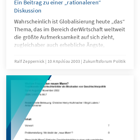
Ein Beitrag zu einer „rationaleren“
Diskussion
Wahrscheinlich ist Globalisierung heute „das“
Thema, das im Bereich derWirtschaft weltweit
die größte Aufmerksamkeit auf sich zieht,
zugleichaber auch erhebliche Ängste,
Aggressionen, Hoffnungen und
Widerständeauslöst. Gleichgültig, ob wir den
Ralf Zeppernick
10 Απριλίου 2003
Zukunftsforum Politik
Blick nach Europa oder nach
Nordamerika,nach Lateinamerika oder Asien
wenden, überall auf der Welt werdenheute
die Konsequenzen der Globalisierung
diskutiert.