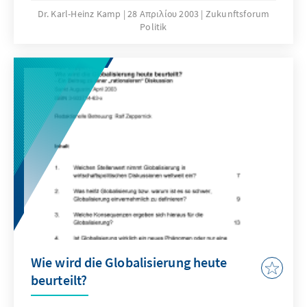
supranationalen Demokratisierung der
Dr. Karl-Heinz Kamp
28 Απριλίου 2003
Zukunftsforum
Politik
Europäischen Union / Deutschland in der
Weltwirtschaft: Die Chancen der
Globalisierung nutzen / Entwicklungspolitik
zwischen Realismus, Pragmatismus und Ethik
Wie wird die Globalisierung heute
beurteilt?