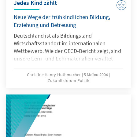
Jedes Kind zählt
Neue Wege der frühkindlichen Bildung,
Erziehung und Betreuung
Deutschland ist als Bildungsland
Wirtschaftsstandort im internationalen
Wettbewerb. Wie der OECD-Bericht zeigt, sind
unsere Lern- und Lehrmaterialien veraltet
und unser Betreuungsansatz für Kleinkinder
unzureichend. Wir brauchen einen neuen
Christine Henry-Huthmacher
5 Μαΐου 2004
Zukunftsforum Politik
Ansatz der Betreuungskultur, der die
Entwicklungsmöglichkeiten und Fähigkeiten
der Kinder in den Mittelpunkt rückt, die
Lebenslagen der Eltern berücksichtigt und
Arbeit und Leben in besseren Einklang bringt.
Die folgenden Aufsätze geben hierzu neue
Anregungen und Lösungsansätze.