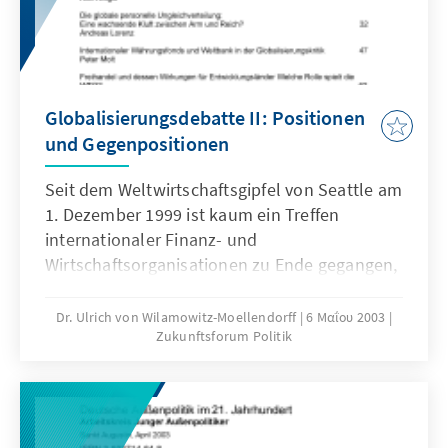
Globalisierungsdebatte II: Positionen
und Gegenpositionen
Seit dem Weltwirtschaftsgipfel von Seattle am
1. Dezember 1999 ist kaum ein Treffen
internationaler Finanz- und
Wirtschaftsorganisationen zu Ende gegangen,
bei dem es nicht zu Protesten von so
genannten Globalisierungsgegnern
Dr. Ulrich von Wilamowitz-Moellendorff
6 Μαΐου 2003
Zukunftsforum Politik
gekommen wäre.