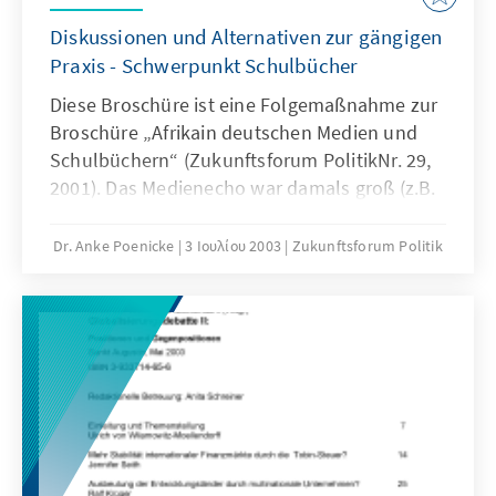
Diskussionen und Alternativen zur gängigen
Praxis - Schwerpunkt Schulbücher
Diese Broschüre ist eine Folgemaßnahme zur
Broschüre „Afrikain deutschen Medien und
Schulbüchern“ (Zukunftsforum PolitikNr. 29,
2001). Das Medienecho war damals groß (z.B.
Süddeutsche Zeitung, Frankfurter Allgemeine
Zeitung, Deutschlandfunk, WDR, ARD
Dr. Anke Poenicke
3 Ιουλίου 2003
Zukunftsforum Politik
Kulturreport). Weil auch die Schulbuchverlage
Interesse bekundeten, organisierte die
Konrad-Adenauer-Stiftung (in
Zusammenarbeit mit dem Georg-Eckert-
Institut für Internationale
Schulbuchforschung) wenige Monate später
die Tagung „Afrika in den Schulbüchern“.