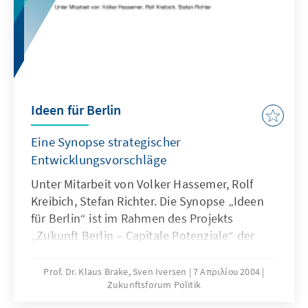
Ideen für Berlin
Eine Synopse strategischer
Entwicklungsvorschläge
Unter Mitarbeit von Volker Hassemer, Rolf
Kreibich, Stefan Richter. Die Synopse „Ideen
für Berlin“ ist im Rahmen des Projekts
„Zukunft Berlin – Capitale Potenziale“ der
Konrad-Adenauer-Stiftung entstanden. Ziel
dieses Projekts ist es, engagierte Bürgerinnen
Prof. Dr. Klaus Brake, Sven Iversen
7 Απριλίου 2004
Zukunftsforum Politik
und Bürger Berlins nicht nur zum Sprechen
über, sondern auch zum Handeln für die Stadt