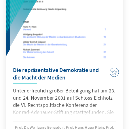
Die repräsentative Demokratie und
die Macht der Medien
Unter erfreulich großer Beteiligung hat am 23.
und 24. November 2001 auf Schloss Eichholz
die VI. Rechtspolitische Konferenz der
Konrad-Adenauer-Stiftung stattgefunden. Sie
behandelte das gewiss nicht neue, aber
immer wieder aktuelle Thema „Die
Prof. Dr. Wolfgang Bergsdorf, Prof. Hans Hugo Klein, Prof.