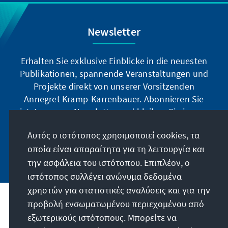
Newsletter
Erhalten Sie exklusive Einblicke in die neuesten
Publikationen, spannende Veranstaltungen und
Projekte direkt von unserer Vorsitzenden
Annegret Kramp-Karrenbauer. Abonnieren Sie
jetzt unseren Newsletter und bleiben Sie immer
auf dem Laufenden.
Αυτός ο ιστότοπος χρησιμοποιεί cookies, τα
οποία είναι απαραίτητα για τη λειτουργία και
Jetzt abonnieren
την ασφάλεια του ιστότοπου. Επιπλέον, ο
ιστότοπος συλλέγει ανώνυμα δεδομένα
χρηστών για στατιστικές αναλύσεις και για την
προβολή ενσωματωμένου περιεχομένου από
Την παραγγελία μας
εξωτερικούς ιστότοπους. Μπορείτε να