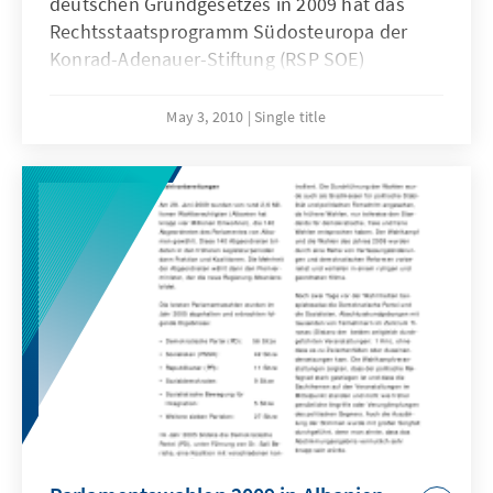
deutschen Grundgesetzes in 2009 hat das
Rechtsstaatsprogramm Südosteuropa der
Konrad-Adenauer-Stiftung (RSP SOE)
wesentliche Entscheidungen des deutschen
Bundesverfassungsgerichts in verschiedene
May 3, 2010
Single title
Sprachen des Westlichen Balkans übersetzen
lassen. Die Entscheidungssammlung eröffnet
mit einer Einleitung von Prof. Dr. Dres. h.c.
Hans-Jürgen Papier, Präsident des deutschen
Bundesverfassungsgerichts. Die Leiterin des
RSP SOE, Dr. iur. Stefanie Ricarda Roos, hat
ebenfalls ein Vorwort verfasst. Die
Übersetzung ins Albanische ist Ende April
erschienen.