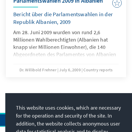
Parlamentswahlen 2009 in Albanien
Bericht über die Parlamentswahlen in der
Republik Albanien, 2009
Am 28. Juni 2009 wurden von rund 2,6
Millionen Wahlberechtigten (Albanien hat
knapp vier Millionen Einwohner), die 140
Abgeordneten des Parlamentes von Albanien
gewählt.Wahlvorbereitungen Am 28. Juni
2009 wurden von rund 2,6 Millionen
Dr. Willibold Frehner
July 6, 2009
Country reports
Wahlberechtigten (Albanien hat knapp vier
Millionen Einwohner), die 140 Abgeordneten
des Parlamentes von Albanien gewählt. Diese
11
/11
140 Abgeordneten bildeten in den früheren
Legislaturperioden dann Fraktion und
This website uses cookies, which are necessary
Koalitionen. Die Mehrheit der Abgeordneten
for the operation and security of the site. In
wählt dann den Premierminister, der die neue
addition, the website collects anonymous user
Regierung Albaniens bildet. Die letzten
data for statistical analysis and to display