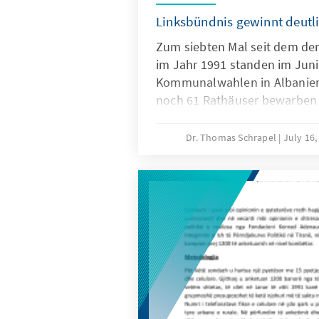
Linksbündnis gewinnt deutl
Zum siebten Mal seit dem d
im Jahr 1991 standen im Juni
Kommunalwahlen in Albanien a
noch 61 Rathäuser bewarben 
Kandidaten, davon 15 Frauen
Bürgermeistern wurden 1.750 
Dr. Thomas Schrapel
July 16
Gemeinden gewählt. Rund 14
hatten die Möglichkeit zur S