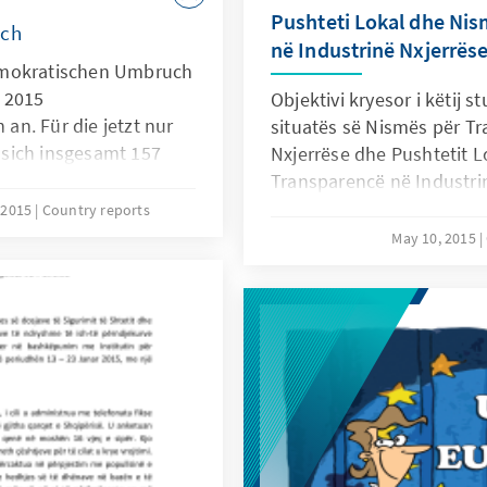
Pushteti Lokal dhe Nis
ich
në Industrinë Nxjerrës
emokratischen Umbruch
 2015
Objektivi kryesor i këtij s
n. Für die jetzt nur
situatës së Nismës për T
sich insgesamt 157
Nxjerrëse dhe Pushtetit L
. Neben den 61
Transparencë në Industrinë
Ratsmitglieder der
mënyrën se si lindi nisma
, 2015
Country reports
0.000 Neuwähler
industrinë nxjerrëse, cilat
May 10, 2015
timmabgabe.
parimet kryesore dhe mën
institucionalizuar kjo nisë