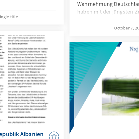
Wahrnehmung Deutschla
haben mit der jüngsten Z
ingle title
Flüchtlingsproblematik e
entwickelt. Die Konrad-A
October 7, 2
zusammengetragen, wie 
Regionen der Welt wahr
eigenen Erfahrungen es do
haben unsere Auslandsmit
mitarbeiterinnen die akt
Tenor politischer Diskuss
Mitgliedsstaaten der EU 
eingefangen.
publik Albanien