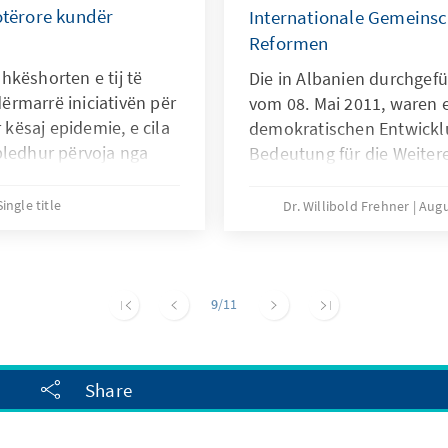
otërore kundër
Internationale Gemeinsch
Reformen
hkëshorten e tij të
Die in Albanien durchge
rmarrë iniciativën për
vom 08. Mai 2011, waren e
 kësaj epidemie, e cila
demokratischen Entwickl
bledhur përvoja nga
Bedeutung für die Weiter
 në librin e tij "Rrjeti
Demokratie in Albanien.
son një libër shumë
Single title
Dr. Willibold Frehner
Augu
und të lexohet si një
ët e kësaj sëmundjeje
nentet dhe kudo ai gjen
9
/11
Share