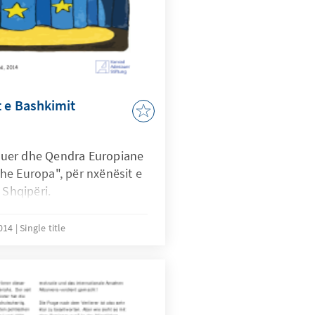
t e Bashkimit
uer dhe Qendra Europiane
he Europa", për nxënësit e
 Shqipëri.
2014
Single title