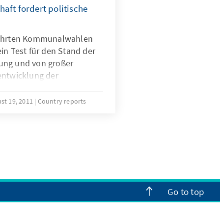
aft fordert politische
führten Kommunalwahlen
in Test für den Stand der
ung und von großer
entwicklung der
st 19, 2011
Country reports
Go to top