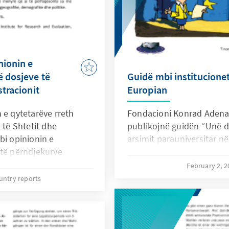
nionin e
ë dosjeve të
Guidë mbi institucione
stracionit
Europian
 e qytetarëve rreth
Fondacioni Konrad Adena
 të Shtetit dhe
publikojnë guidën “Unë d
bi opinionin e
arsimit parauniversitar në
-të përndjekurve
acioni Konrad Adenauer
February 2, 
për Integrimin e Ish të
untry reports
në, në periudhën 13 –
n prej 1200 të
r.