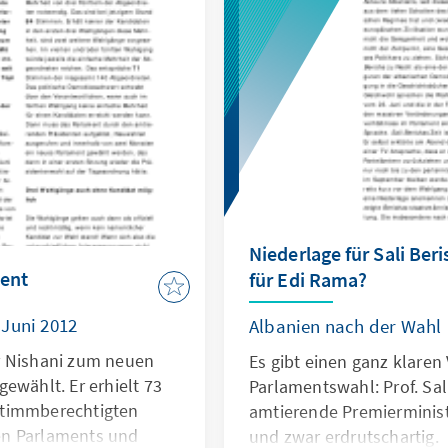
Niederlage für Sali Ber
dent
für Edi Rama?
 Juni 2012
Albanien nach der Wahl
r Nishani zum neuen
Es gibt einen ganz klaren 
ewählt. Er erhielt 73
Parlamentswahl: Prof. Sali
stimmberechtigten
amtierende Premierminist
en Parlaments und
und zwar erdrutschartig.