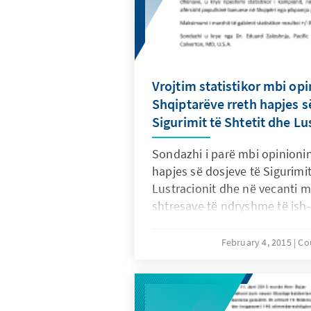
Vrojtim statistikor mbi opi
Shqiptarëve rreth hapjes s
Sigurimit të Shtetit dhe Lu
Sondazhi i parë mbi opinionin
hapjes së dosjeve të Sigurimit
Lustracionit dhe në vecanti m
shtresave të ndryshme të ish
politikë u realizua nga Fond
në bashkëpunim me Institutin 
February 4, 2015
Co
Përndjekurve Politikë në Tira
23 Janar 2015, me një kampio
anketuarish në nivel kombëta