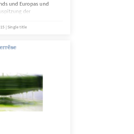
nds und Europas und
uspitzung der
ine rasante Dynamik
denauer-Stiftung hat
015
Single title
das Thema in anderen
genommen wird und welche
rt gibt. Darüber hinaus
arbeiter und -
uelle Stimmung und den
ionen in den
und ihren Anrainer-Staaten