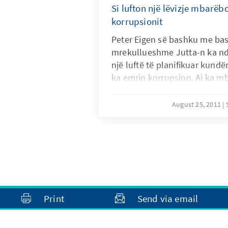
Si lufton një lëvizje mbarëb
korrupsionit
Peter Eigen së bashku me bas
mrekullueshme Jutta-n ka ndë
një luftë të planifikuar kundër
ka emrin korrupsion. Ai ka m
mbarë bota. Për këto ai shkruan
i korrupsionit", i cili përfaqë
August 25, 2011
objektiv, i cili njëkohësisht m
roman shumë tërheqës. Gjurm
ai i kërkon në të gjithë Konti
mbështetës.
Print
Send via email