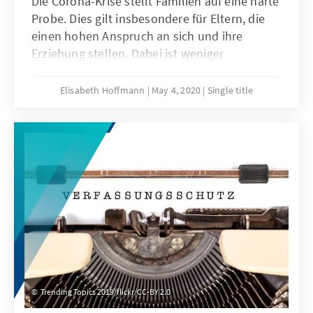
Die Corona-Krise stellt Familien auf eine harte
Probe. Dies gilt insbesondere für Eltern, die
einen hohen Anspruch an sich und ihre
Erziehung stellen. Dabei ist weniger
Perfektion oft mehr. Warum das so ist, zeigt
ein Blick auf internationale
Elisabeth Hoffmann
May 4, 2020
Single title
Forschungsergebnisse.
Trending Topics 2019/flickr/CC-BY 2.0