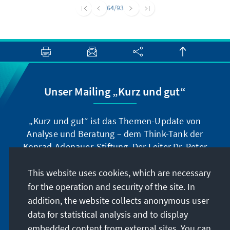
wirft einen Blick darauf, wie krisenfest
64
/93
Wissenschaftspolitik und das
Wissenschaftssystem ist und was zukünftig
besser gemacht werden kann.
Unser Mailing „Kurz und gut“
„Kurz und gut“ ist das Themen-Update von
Analyse und Beratung – dem Think-Tank der
Konrad-Adenauer-Stiftung. Der Leiter Dr. Peter
Fischer-Bollin informiert Sie in unregelmäßigen
Abständen in aller Kürze über Themen, die wir
This website uses cookies, which are necessary
für unsere nahe Zukunft für wichtig halten.
for the operation and security of the site. In
addition, the website collects anonymous user
Jetzt abonnieren
data for statistical analysis and to display
embedded content from external sites. You can