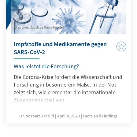
gopixa, iStock by Getty Images
Impfstoffe und Medikamente gegen
SARS-CoV-2
Was leistet die Forschung?
Die Corona-Krise fordert die Wissenschaft und
Forschung in besonderem Maße. In der Not
zeigt sich, wie elementar die internationale
Zusammenarbeit von
Forschungseinrichtungen und Unternehmen
ist. Unser Analysen & Argumente informiert
Dr. Norbert Arnold
April 9, 2020
Facts and Findings
zum aktuellen Stand der Impfstoffforschung
und von antiviralen Medikamenten. Und es