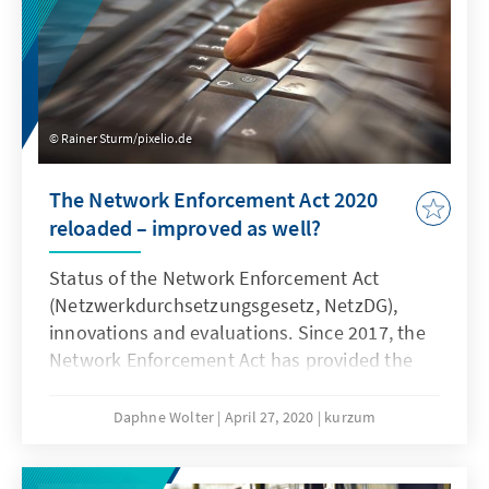
Rainer Sturm/pixelio.de
The Network Enforcement Act 2020
reloaded – improved as well?
Status of the Network Enforcement Act
(Netzwerkdurchsetzungsgesetz, NetzDG),
innovations and evaluations. Since 2017, the
Network Enforcement Act has provided the
framework for removing hate crime and other
criminal content from social networks. Now
Daphne Wolter
April 27, 2020
kurzum
the NetzDG is being reformed.