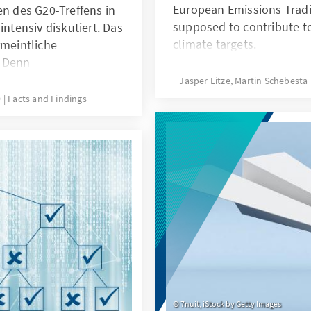
European Emissions Tradi
en des G20-Treffens in
supposed to contribute t
intensiv diskutiert. Das
climate targets.
rmeintliche
. Denn
usschließlich digitales
Jasper Eitze, Martin Schebesta
lwirtschaft verfolgt
9
Facts and Findings
alb sollten wir die
ung und
rennen. Es bedarf
n einer konsequenten
ionalen Steuerregimes.
7nuit, iStock by Getty Images