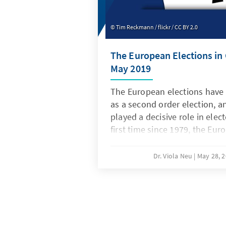
Tim Reckmann / flickr / CC BY 2.0
The European Elections in
May 2019
The European elections have l
as a second order election, a
played a decisive role in elec
first time since 1979, the Eu
longer be rated as a second o
one hand, there is a very high 
Dr. Viola Neu
May 28, 
European elections. In additio
not have a more important im
behaviour for the European P
increased power to solve poli
major change of the political