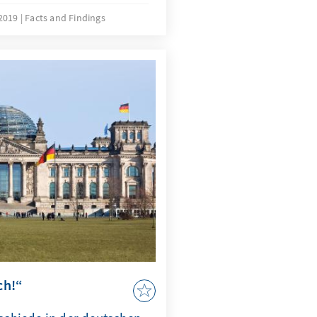
esonders wichtig erachtet,
 2019
Facts and Findings
alstaatliche Eingriffe nur
rstützt werden.
ch!“