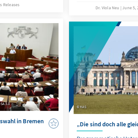
 seit dem 1. Januar
s Releases
und Freiheit werden als b
Dr. Viola Neu
June 5,
während nivellierende sozi
von einer Minderheit unte
-SA 3.0
KAS
tswahl in Bremen
„Die sind doch alle glei