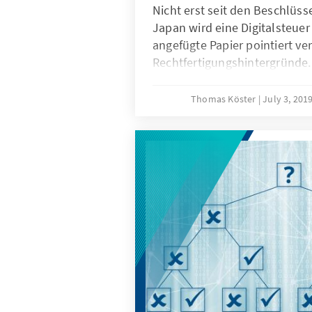
Nicht erst seit den Beschlüss
Japan wird eine Digitalsteuer 
angefügte Papier pointiert ve
Rechtfertigungshintergründe
Steuerverschiebung ist kein a
Phänomen und die auch Digita
Thomas Köster
July 3, 201
ökonomische Interessen. Desh
Debatten um Steuervermeid
Datenökonomie voneinander t
keiner Digitalsteuer, sonder
Fortentwicklung des internat