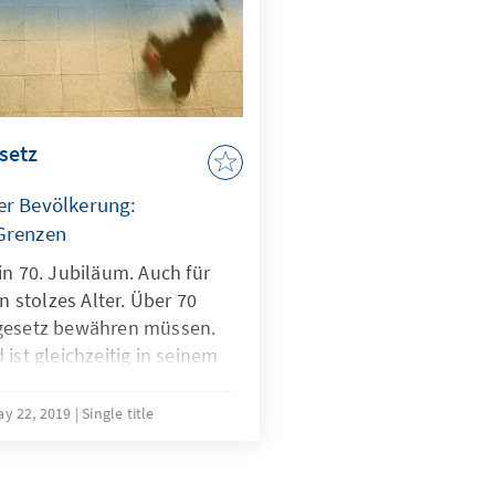
setz
er Bevölkerung:
Grenzen
in 70. Jubiläum. Auch für
in stolzes Alter. Über 70
dgesetz bewähren müssen.
ist gleichzeitig in seinem
enz 2009). Die juristische
m Grundgesetz nicht
ay 22, 2019
Single title
ungen sind weit mehr als
 demokratischen
nt zu geben, müssen sie