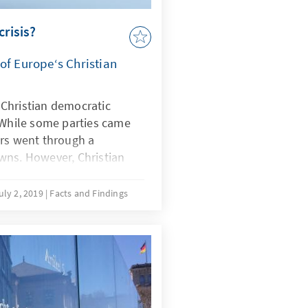
crisis?
of Europe‘s Christian
Christian democratic
 While some parties came
ers went through a
wns. However, Christian
ll widely spread. They exist
. When this study was
uly 2, 2019
Facts and Findings
art of the government in
 and in five, they furnished
t. Contrary to the general
ties, some Christian
le to effect a recovery,
 extent. The climbers were