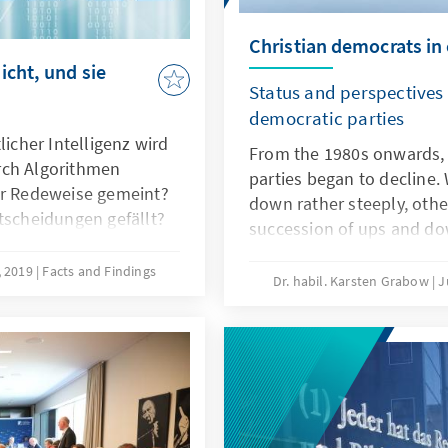
Christian democrats in 
icht, und sie
Status and perspectives 
democratic parties
cher Intelligenz wird
From the 1980s onwards, 
rch Algorithmen
parties began to decline.
er Redeweise gemeint?
down rather steeply, oth
tscheidungen gefällt?
succession of ups and do
I und Algorithmen? Wer
democratic parties are sti
thmen können wohl in
, 2019
Facts and Findings
in 25 European countries
Dr. habil. Karsten Grabow
J
ebunden werden, aber
concluded, they formed p
nd damit die
twelve of these countries,
s beim Menschen. Es gibt
the head of the governmen
aran etwas ändern zu
trend in this family of par
democratic parties were ab
albeit to a widely varying