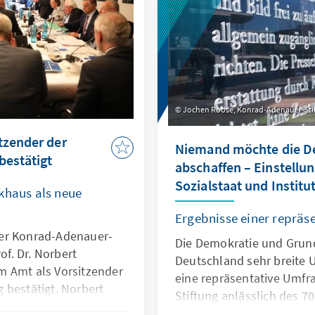
successful because they l
subjects like internal sec
liberal positions, new ca
campaigns. On the other 
imagination of groups hol
of no avail because the 
faithful reservoirs of Chr
Jochen Roose, Konrad-Adenauer-Stift
now dying out. Having se
tzender der
to mobilise different milie
Niemand möchte die D
bestätigt
democratic party. Especia
abschaffen – Einstellu
societal pluralisation, this
Sozialstaat und Institu
khaus als neue
remain successful or bec
Ergebnisse einer repräs
er Konrad-Adenauer-
Die Demokratie und Grun
of. Dr. Norbert
Deutschland sehr breite U
m Amt als Vorsitzender
eine repräsentative Umfr
 bestätigt. Norbert
Stiftung anlässlich des 7
schen Bundestages a.
Grundgesetzes. Gleichhei