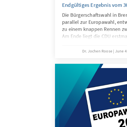
Endgültiges Ergebnis vom 3
Die Bürgerschaftswahl in Bre
parallel zur Europawahl, entw
zu einem knappen Rennen zw
Am Ende liegt die CDU erstma
des Bundeslandes vor der SPD
Kompetenzzurechnungen für 
Dr. Jochen Roose
June 4
Kompetenzwerte der CDU und
hohe Wahlbeteiligung haben 
Wahlergebnis beigetragen. D
betrachtet das Wahlergebnis 
Veränderungen des Wahlverha