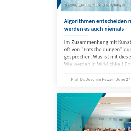
Kseniya_Milner, iStock by Getty Images
Algorithmen entscheiden n
werden es auch niemals
Im Zusammenhang mit Künstli
oft von "Entscheidungen" du
gesprochen. Was ist mit dies
Wie werden in Wirklichkeit En
Welche Rolle spielen dabei K
trägt Verantwortung? Algori
Prof. Dr. Joachim Fetzer
June 27
Entscheidungsroutinen eing
die Entscheidungsfähigkeit u
Verantwortlichkeit liegt stet
keine vernünftigen Gründe, d
wollen.